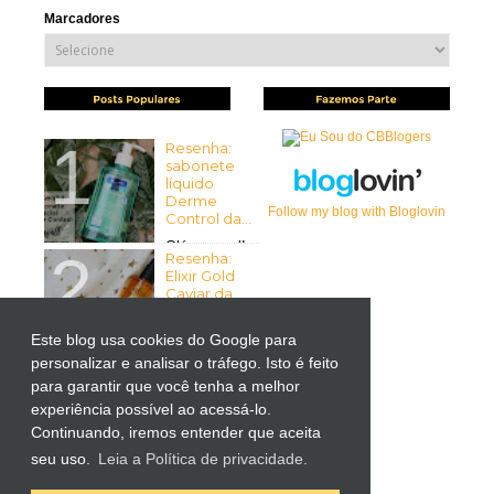
Marcadores
Resenha:
sabonete
líquido
Derme
Follow my blog with Bloglovin
Control da...
Olá pessoal!
Resenha:
Tudo bem com vocês? Espero
Elixir Gold
que sim ...
Caviar da
Mirra...
Olá pessoal!
Este blog usa cookies do Google para
Tudo bem
personalizar e analisar o tráfego. Isto é feito
Resenha:
com vocês? Espero que sim! ...
Liftactiv
para garantir que você tenha a melhor
Supreme
experiência possível ao acessá-lo.
para Olhos
Continuando, iremos entender que aceita
da Vichy
por Kutiz...
seu uso.
Leia a Política de privacidade.
-> Importante: O produto