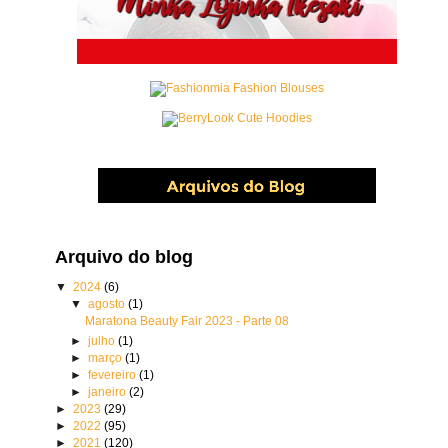
Arquivo do blog
▼
2024
(6)
▼
agosto
(1)
Maratona Beauty Fair 2023 - Parte 08
►
julho
(1)
►
março
(1)
►
fevereiro
(1)
►
janeiro
(2)
►
2023
(29)
►
2022
(95)
►
2021
(120)