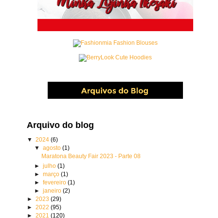
Arquivo do blog
▼
2024
(6)
▼
agosto
(1)
Maratona Beauty Fair 2023 - Parte 08
►
julho
(1)
►
março
(1)
►
fevereiro
(1)
►
janeiro
(2)
►
2023
(29)
►
2022
(95)
►
2021
(120)