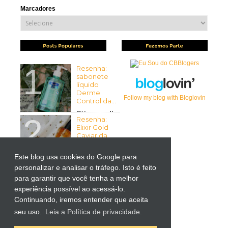
Marcadores
Resenha:
sabonete
líquido
Derme
Follow my blog with Bloglovin
Control da...
Olá pessoal!
Resenha:
Tudo bem com vocês? Espero
Elixir Gold
que sim ...
Caviar da
Mirra...
Olá pessoal!
Este blog usa cookies do Google para
Tudo bem
personalizar e analisar o tráfego. Isto é feito
Resenha:
com vocês? Espero que sim! ...
Liftactiv
para garantir que você tenha a melhor
Supreme
experiência possível ao acessá-lo.
para Olhos
Continuando, iremos entender que aceita
da Vichy
por Kutiz...
seu uso.
Leia a Política de privacidade.
-> Importante: O produto