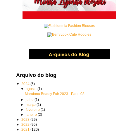
Arquivo do blog
▼
2024
(6)
▼
agosto
(1)
Maratona Beauty Fair 2023 - Parte 08
►
julho
(1)
►
março
(1)
►
fevereiro
(1)
►
janeiro
(2)
►
2023
(29)
►
2022
(95)
►
2021
(120)