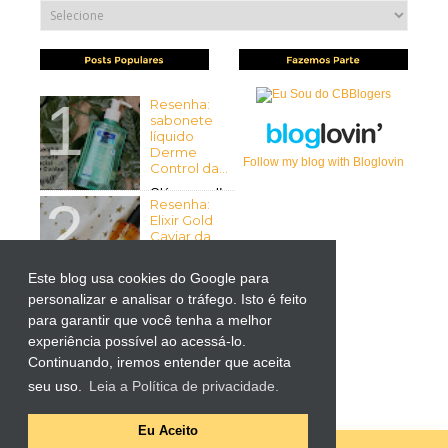
Resenha:
sabonete
líquido
Derme
Follow my blog with Bloglovin
Control da...
Olá pessoal!
Resenha:
Tudo bem com vocês? Espero
Elixir Gold
que sim ...
Caviar da
Mirra...
Olá pessoal!
Este blog usa cookies do Google para
Tudo bem
personalizar e analisar o tráfego. Isto é feito
Resenha:
com vocês? Espero que sim! ...
Liftactiv
para garantir que você tenha a melhor
Supreme
experiência possível ao acessá-lo.
para Olhos
Continuando, iremos entender que aceita
da Vichy
por Kutiz...
seu uso.
Leia a Política de privacidade.
-> Importante: O produto
apresentado neste post foi ...
Eu Aceito