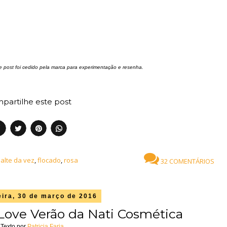
 post foi cedido pela marca para experimentação e resenha.
partilhe este post
alte da vez
,
flocado
,
rosa
32 COMENTÁRIOS
eira, 30 de março de 2016
 Love Verão da Nati Cosmética
Texto por
Patricia Faria