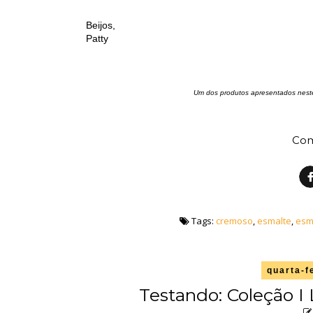
Beijos,
Patty
Um dos produtos apresentados neste
Com
Tags:
cremoso
,
esmalte
,
esm
quarta-f
Testando: Coleção I