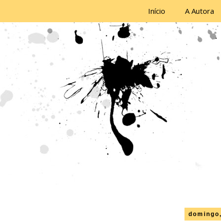
Início
A Autora
domingo,