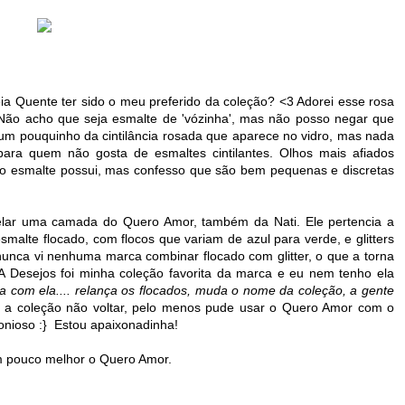
ia Quente ter sido o meu preferido da coleção? <3 Adorei esse rosa
 Não acho que seja esmalte de 'vózinha', mas não posso negar que
 um pouquinho da cintilância rosada que aparece no vidro, mas nada
para quem não gosta de esmaltes cintilantes. Olhos mais afiados
 o esmalte possui, mas confesso que são bem pequenas e discretas
elar uma camada do Quero Amor, também da Nati. Ele pertencia a
malte flocado, com flocos que variam de azul para verde, e glitters
nunca vi nenhuma marca combinar flocado com glitter, o que a torna
Desejos foi minha coleção favorita da marca e eu nem tenho ela
lta com ela.... relança os flocados, muda o nome da coleção, a gente
 a coleção não voltar, pelo menos pude usar o Quero Amor com o
onioso :} Estou apaixonadinha!
um pouco melhor o Quero Amor.