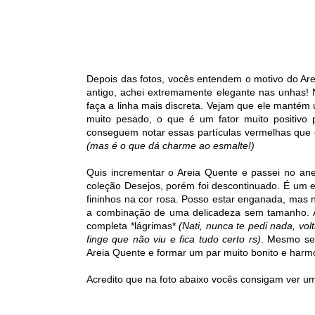
Depois das fotos, vocês entendem o motivo do Are
antigo, achei extremamente elegante nas unhas!
faça a linha mais discreta. Vejam que ele mantém
muito pesado, o que é um fator muito positivo 
conseguem notar essas partículas vermelhas que
(mas é o que dá charme ao esmalte!)
Quis incrementar o Areia Quente e passei no an
coleção Desejos, porém foi descontinuado. É um es
fininhos na cor rosa. Posso estar enganada, mas 
a combinação de uma delicadeza sem tamanho. A 
completa *lágrimas*
(Nati, nunca te pedi nada, vo
finge que não viu e fica tudo certo rs)
. Mesmo se
Areia Quente e formar um par muito bonito e harm
Acredito que na foto abaixo vocês consigam ver 