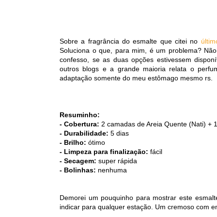
Sobre a fragrância do esmalte que citei no
últim
Soluciona o que, para mim, é um problema? Não
confesso, se as duas opções estivessem disponív
outros blogs e a grande maioria relata o perfu
adaptação somente do meu estômago mesmo rs.
Resuminho:
- Cobertura:
2 camadas de Areia Quente (Nati) + 1
- Durabilidade:
5 dias
- Brilho:
ótimo
- Limpeza para finalização:
fácil
- Secagem:
super rápida
- Bolinhas:
nenhuma
Demorei um pouquinho para mostrar este esmalte
indicar para qualquer estação. Um cremoso com 