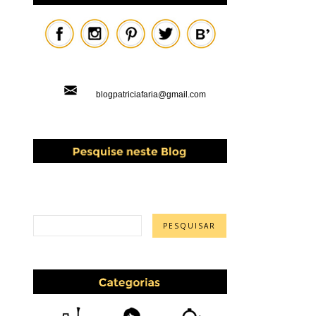
blogpatriciafaria@gmail.com
PESQUISAR ESTE BLOG