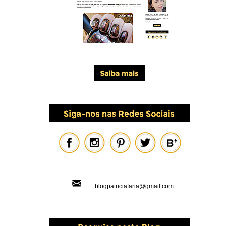
blogpatriciafaria@gmail.com