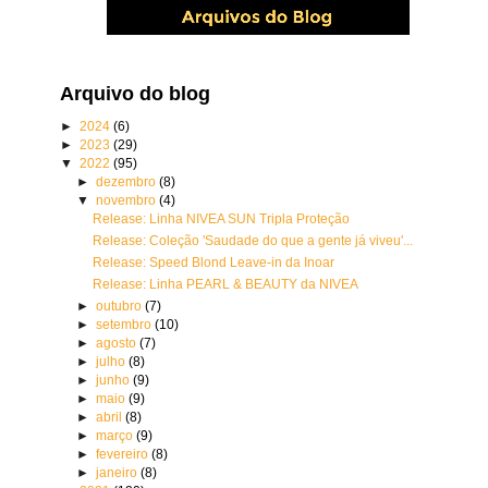
Arquivo do blog
►
2024
(6)
►
2023
(29)
▼
2022
(95)
►
dezembro
(8)
▼
novembro
(4)
Release: Linha NIVEA SUN Tripla Proteção
Release: Coleção 'Saudade do que a gente já viveu'...
Release: Speed Blond Leave-in da Inoar
Release: Linha PEARL & BEAUTY da NIVEA
►
outubro
(7)
►
setembro
(10)
►
agosto
(7)
►
julho
(8)
►
junho
(9)
►
maio
(9)
►
abril
(8)
►
março
(9)
►
fevereiro
(8)
►
janeiro
(8)