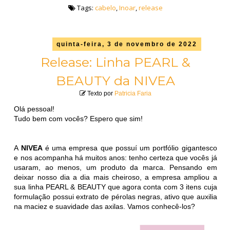
Tags:
cabelo
,
Inoar
,
release
quinta-feira, 3 de novembro de 2022
Release: Linha PEARL &
BEAUTY da NIVEA
Texto por
Patricia Faria
Olá pessoal!
Tudo bem com vocês? Espero que sim!
A
NIVEA
é uma empresa que possuí um portfólio gigantesco
e nos acompanha há muitos anos: tenho certeza que vocês já
usaram, ao menos, um produto da marca. Pensando em
deixar nosso dia a dia mais cheiroso, a empresa ampliou a
sua linha PEARL & BEAUTY que agora conta com 3 itens cuja
formulação possui extrato de pérolas negras, ativo que auxilia
na maciez e suavidade das axilas. Vamos conhecê-los?