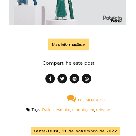
Mais informações »
Compartilhe este post
1 COMENTÁRIO
Tags:
Dailus
,
esmalte
,
maquiagem
,
release
sexta-feira, 11 de novembro de 2022