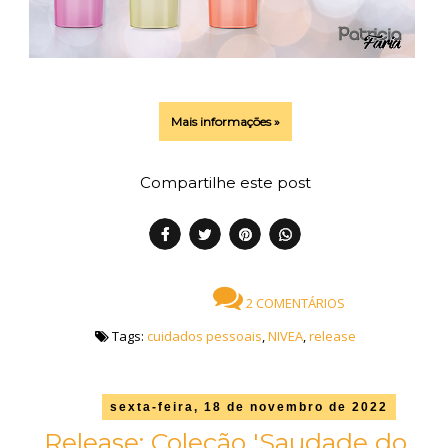
Mais informações »
Compartilhe este post
2 COMENTÁRIOS
Tags:
cuidados pessoais
,
NIVEA
,
release
sexta-feira, 18 de novembro de 2022
Release: Coleção 'Saudade do