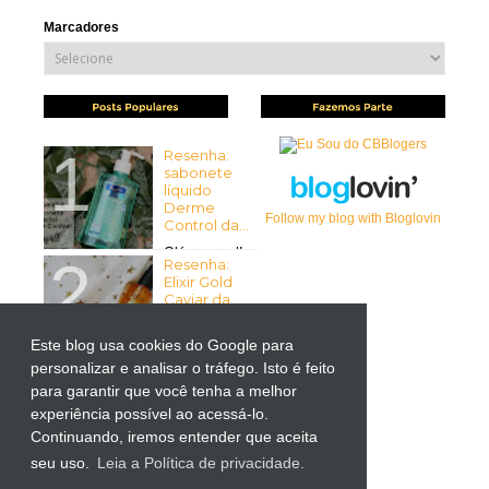
Marcadores
Resenha:
sabonete
líquido
Derme
Follow my blog with Bloglovin
Control da...
Olá pessoal!
Resenha:
Tudo bem com vocês? Espero
Elixir Gold
que sim ...
Caviar da
Mirra...
Olá pessoal!
Este blog usa cookies do Google para
Tudo bem
personalizar e analisar o tráfego. Isto é feito
Resenha:
com vocês? Espero que sim! ...
Liftactiv
para garantir que você tenha a melhor
Supreme
experiência possível ao acessá-lo.
para Olhos
Continuando, iremos entender que aceita
da Vichy
por Kutiz...
seu uso.
Leia a Política de privacidade.
-> Importante: O produto