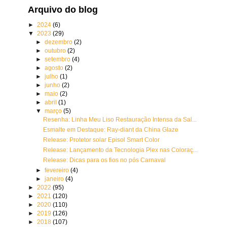
Arquivo do blog
►
2024
(6)
▼
2023
(29)
►
dezembro
(2)
►
outubro
(2)
►
setembro
(4)
►
agosto
(2)
►
julho
(1)
►
junho
(2)
►
maio
(2)
►
abril
(1)
▼
março
(5)
Resenha: Linha Meu Liso Restauração Intensa da Sal...
Esmalte em Destaque: Ray-diant da China Glaze
Release: Protetor solar Episol Smart Color
Release: Lançamento da Tecnologia Plex nas Coloraç...
Release: Dicas para os fios no pós Carnaval
►
fevereiro
(4)
►
janeiro
(4)
►
2022
(95)
►
2021
(120)
►
2020
(110)
►
2019
(126)
►
2018
(107)