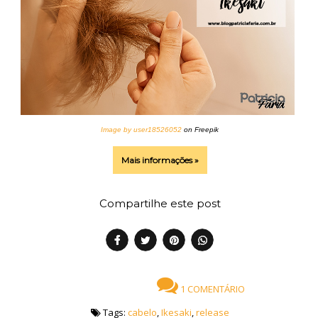
Image by user18526052
on Freepik
Mais informações »
Compartilhe este post
1 COMENTÁRIO
Tags:
cabelo
,
Ikesaki
,
release