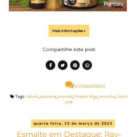
Mais informações »
Compartilhe este post
6 COMENTÁRIOS
Tags:
cabelo
,
parceria
,
presskit
,
Projeto Migs
,
resenha
,
Salon
Line
quarta-feira, 15 de março de 2023
Esmalte em Destaque: Ray-