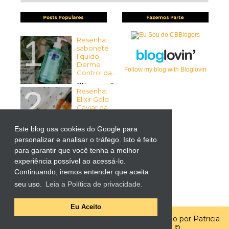
Resenha:
sabonete
líquido
Derme
Follow my blog with Bloglovin
Control da...
Olá pessoal!
Resenha:
Tudo bem com vocês? Espero
Elixir Gold
que sim ...
Caviar da
Mirra...
Este blog usa cookies do Google para
Olá pessoal!
Tudo bem
personalizar e analisar o tráfego. Isto é feito
Resenha:
com vocês? Espero que sim! ...
para garantir que você tenha a melhor
Liftactiv
Supreme
experiência possível ao acessá-lo.
para Olhos
Continuando, iremos entender que aceita
da Vichy
por Kutiz...
seu uso.
Leia a Política de privacidade.
-> Importante: O produto
apresentado neste post foi ...
Eu Aceito
Template por
Elaine Gaspareto
| Customização por Patricia
Faria | Todos os direitos reservados ©