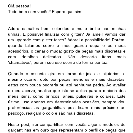
Olá pessoal!
Tudo bem com vocês? Espero que sim!
Adoro esmaltes bem coloridos e muito brilho nas minhas
unhas. É possível finalizar com glitter? Já amei! Vamos dar
um upgrade com glitter fosco? Adorei a possibilidade! Porém,
quando falamos sobre o meu guarda-roupa e os meus
acessórios, o cenário muda: gosto de peças mais discretas e
com detalhes delicados. Não descarto itens mais
'chamativos', porém seu uso ocorre de forma pontual.
Quando o assunto gira em torno de joias e bijuterias, o
mesmo ocorre: opto por peças menores e mais discretas,
estas com pouca pedraria ou até nenhuma pedra. Ao avaliar
o meu acervo, analiso que isto se aplica para a maioria dos
meus itens, como brincos, anéis, pulseiras e colares. Este
último, uso apenas em determinadas ocasiões, sempre dou
preferências as gargantilhas pois ficam mais próximo ao
pescoço, realçam o colo e são mais discretas.
Neste post, irei compartilhar com vocês alguns modelos de
gargantilhas em ouro que representam o perfil de peças que