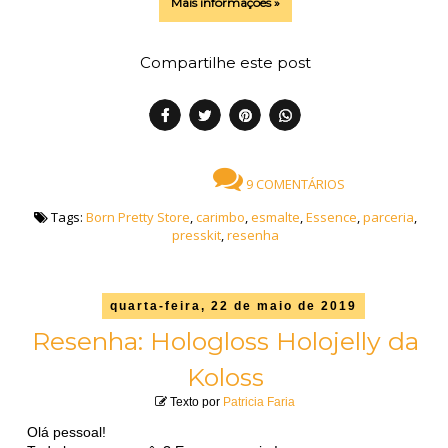
Mais informações »
Compartilhe este post
9 COMENTÁRIOS
Tags:
Born Pretty Store
,
carimbo
,
esmalte
,
Essence
,
parceria
,
presskit
,
resenha
quarta-feira, 22 de maio de 2019
Resenha: Hologloss Holojelly da
Koloss
Texto por
Patricia Faria
Olá pessoal!