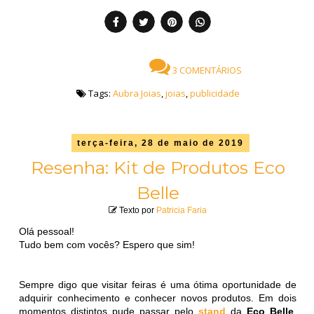
3 COMENTÁRIOS
Tags:
Aubra Joias
,
joias
,
publicidade
terça-feira, 28 de maio de 2019
Resenha: Kit de Produtos Eco
Belle
Texto por
Patricia Faria
Olá pessoal!
Tudo bem com vocês? Espero que sim!
Sempre digo que visitar feiras é uma ótima oportunidade de
adquirir conhecimento e conhecer novos produtos. Em dois
momentos distintos pude passar pelo
stand
da
Eco Belle
,