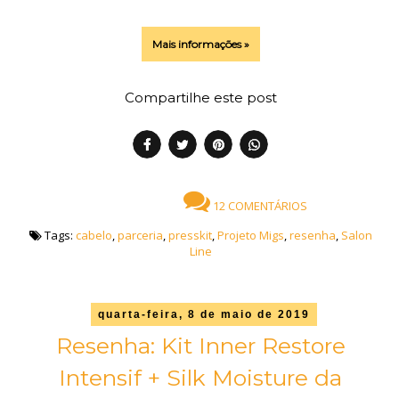
Mais informações »
Compartilhe este post
12 COMENTÁRIOS
Tags:
cabelo
,
parceria
,
presskit
,
Projeto Migs
,
resenha
,
Salon
Line
quarta-feira, 8 de maio de 2019
Resenha: Kit Inner Restore
Intensif + Silk Moisture da