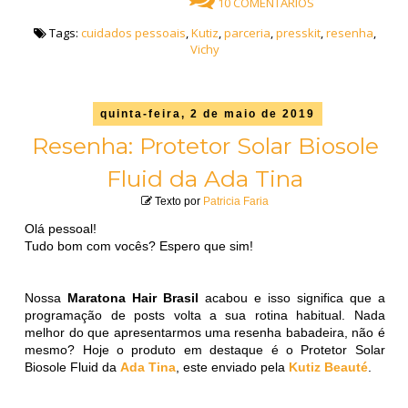
10 COMENTÁRIOS
Tags:
cuidados pessoais
,
Kutiz
,
parceria
,
presskit
,
resenha
,
Vichy
quinta-feira, 2 de maio de 2019
Resenha: Protetor Solar Biosole
Fluid da Ada Tina
Texto por
Patricia Faria
Olá pessoal!
Tudo bom com vocês? Espero que sim!
Nossa
Maratona Hair Brasil
acabou e isso significa que a
programação de posts volta a sua rotina habitual. Nada
melhor do que apresentarmos uma resenha babadeira, não é
mesmo? Hoje o produto em destaque é o Protetor Solar
Biosole Fluid da
Ada Tina
, este enviado pela
Kutiz Beauté
.