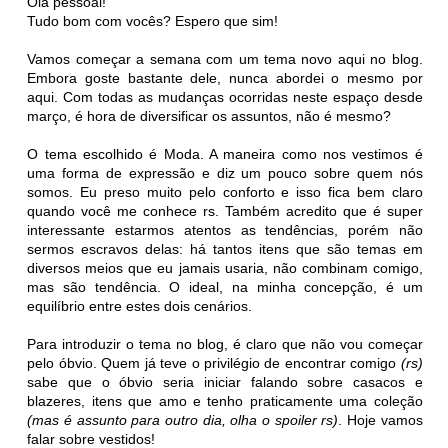
Olá pessoal!
Tudo bom com vocês? Espero que sim!
Vamos começar a semana com um tema novo aqui no blog.
Embora goste bastante dele, nunca abordei o mesmo por
aqui. Com todas as mudanças ocorridas neste espaço desde
março, é hora de diversificar os assuntos, não é mesmo?
O tema escolhido é Moda. A maneira como nos vestimos é
uma forma de expressão e diz um pouco sobre quem nós
somos. Eu preso muito pelo conforto e isso fica bem claro
quando você me conhece rs. Também acredito que é super
interessante estarmos atentos as tendências, porém não
sermos escravos delas: há tantos itens que são temas em
diversos meios que eu jamais usaria, não combinam comigo,
mas são tendência. O ideal, na minha concepção, é um
equilíbrio entre estes dois cenários.
Para introduzir o tema no blog, é claro que não vou começar
pelo óbvio. Quem já teve o privilégio de encontrar comigo
(rs)
sabe que o óbvio seria iniciar falando sobre casacos e
blazeres, itens que amo e tenho praticamente uma coleção
(mas é assunto para outro dia, olha o spoiler rs)
. Hoje vamos
falar sobre vestidos!