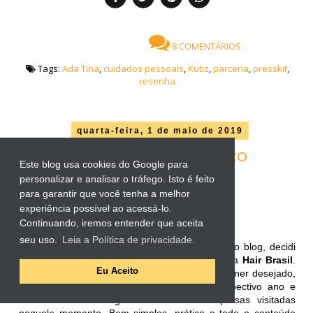
8 COMENTÁRIOS
Tags:
Ada Tina
,
cuidados pessoais
,
Kutiz
,
parceria
,
presskit
,
resenha
quarta-feira, 1 de maio de 2019
Hair Brasil - Histórico
Este blog usa cookies do Google para
Texto por
Patricia Faria
personalizar e analisar o tráfego. Isto é feito
para garantir que você tenha a melhor
Olá pessoal!
Tudo bem com vocês? Espero que sim!
experiência possível ao acessá-lo.
Continuando, iremos entender que aceita
seu uso.
Leia a Política de privacidade.
Visando aumentar ainda mais a organização do blog, decidi
reunir aqui todos os posts já realizados sobre a
Hair Brasil
.
Eu Aceito
Eles estão divididos por ano e, ao clicar no banner desejado,
vocês serão redirecionados ao índice do respectivo ano e
este conterá a listagem de todas as empresas visitadas