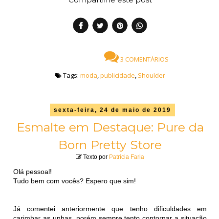
3 COMENTÁRIOS
Tags:
moda
,
publicidade
,
Shoulder
sexta-feira, 24 de maio de 2019
Esmalte em Destaque: Pure da
Born Pretty Store
Texto por
Patricia Faria
Olá pessoal!
Tudo bem com vocês? Espero que sim!
Já comentei anteriormente que tenho dificuldades em
carimbar as unhas, porém sempre tento contornar a situação