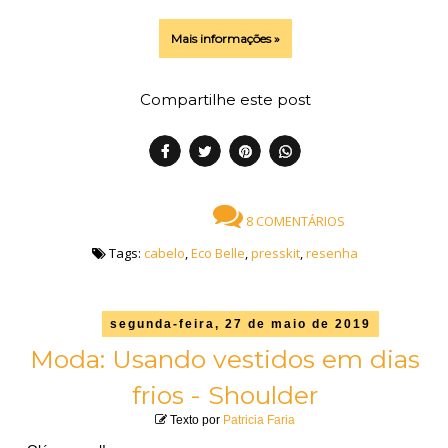
Mais informações »
Compartilhe este post
8 COMENTÁRIOS
Tags:
cabelo
,
Eco Belle
,
presskit
,
resenha
segunda-feira, 27 de maio de 2019
Moda: Usando vestidos em dias
frios - Shoulder
Texto por
Patricia Faria