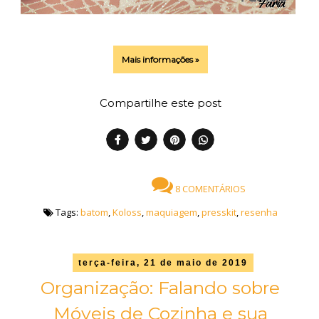
Mais informações »
Compartilhe este post
8 COMENTÁRIOS
Tags:
batom
,
Koloss
,
maquiagem
,
presskit
,
resenha
terça-feira, 21 de maio de 2019
Organização: Falando sobre
Móveis de Cozinha e sua