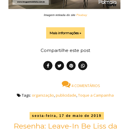
Imagem retirada do site
Pixabay
Mais informações »
Compartilhe este post
4 COMENTÁRIOS
Tags:
organização
,
publicidade
,
Toque a Campainha
sexta-feira, 17 de maio de 2019
Resenha: Leave-In Be Liss da