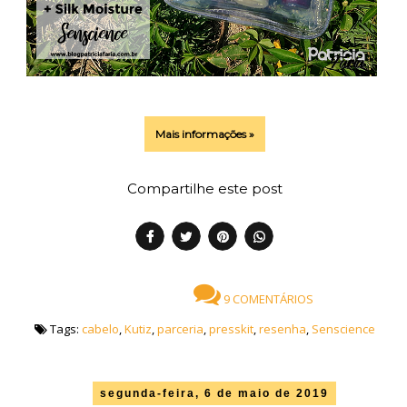
Mais informações »
Compartilhe este post
9 COMENTÁRIOS
Tags:
cabelo
,
Kutiz
,
parceria
,
presskit
,
resenha
,
Senscience
segunda-feira, 6 de maio de 2019