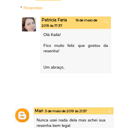
Respostas
Patricia Faria
16 de maio de
2019 às 17:37
Olá Kaila!
Fico muito feliz que gostou da
resenha!
Um abraço,
Mari
3 de maio de 2019 às 21:57
Nunca usei nada dela mas achei sua
resenha bem legal