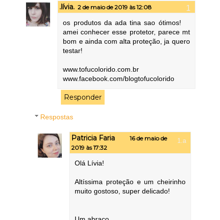
.lívia.
2 de maio de 2019 às 12:08
os produtos da ada tina sao ótimos!
amei conhecer esse protetor, parece mt
bom e ainda com alta proteção, ja quero
testar!
www.tofucolorido.com.br
www.facebook.com/blogtofucolorido
Responder
Respostas
Patricia Faria
16 de maio de
2019 às 17:32
Olá Lívia!
Altíssima proteção e um cheirinho
muito gostoso, super delicado!
Um abraço,