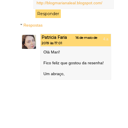
http://blogmarianaleal.blogspot.com/
Responder
Respostas
Patricia Faria
16 de maio de
2019 às 17:01
Olá Mari!
Fico feliz que gostou da resenha!
Um abraço,