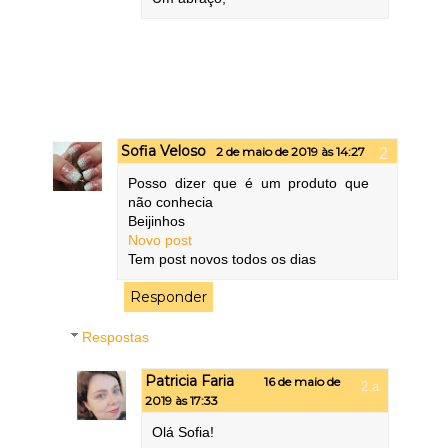
Sofia Veloso
2 de maio de 2019 às 14:27
Posso dizer que é um produto que
não conhecia
Beijinhos
Novo post
Tem post novos todos os dias
Responder
Respostas
Patricia Faria
16 de maio de
2019 às 17:33
Olá Sofia!