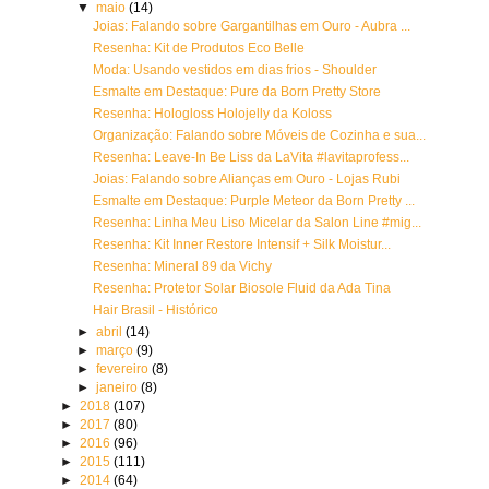
▼
maio
(14)
Joias: Falando sobre Gargantilhas em Ouro - Aubra ...
Resenha: Kit de Produtos Eco Belle
Moda: Usando vestidos em dias frios - Shoulder
Esmalte em Destaque: Pure da Born Pretty Store
Resenha: Hologloss Holojelly da Koloss
Organização: Falando sobre Móveis de Cozinha e sua...
Resenha: Leave-In Be Liss da LaVita #lavitaprofess...
Joias: Falando sobre Alianças em Ouro - Lojas Rubi
Esmalte em Destaque: Purple Meteor da Born Pretty ...
Resenha: Linha Meu Liso Micelar da Salon Line #mig...
Resenha: Kit Inner Restore Intensif + Silk Moistur...
Resenha: Mineral 89 da Vichy
Resenha: Protetor Solar Biosole Fluid da Ada Tina
Hair Brasil - Histórico
►
abril
(14)
►
março
(9)
►
fevereiro
(8)
►
janeiro
(8)
►
2018
(107)
►
2017
(80)
►
2016
(96)
►
2015
(111)
►
2014
(64)