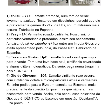
1) Yolizul - 777:
Esmalte cremoso, num tom de verde
levemente azulado. Testando em disquinhos, percebi que ele
é praticamente gêmeo do 217, da Hits, só um milésimo mais
escuro. Fabricado na Espanha.
2) Yssy - 14:
Vermelho rosado cintilante. Possui micro
partículas vermelhas e prateadas, assim seu acabamento
(analisando só no vidrinho rs)
fica entre um Impala Gloss e o
efeito apresentado pelo Índia, da Passe Nati. Fabricado na
Espanha.
3) Essence - Glisten Up!:
Esmalte flocado azul que migra
para o verde. Tem uma leve base azul, cintilância esverdeada
e alguns glitters holográficos. Da série: peça numa troquinha
pois é ÚNICO :D
4) Gio de Giovanni - 104:
Esmalte cintilante roxo escuro,
com cintilância violeta e micro-partículas azuis e vermelhas.
Eu tinha pedido para a Elza um esmalte da Essence, mais
precisamente da coleção Eclipse, mas que não era mais
escontrado para venda. Assim, esla achou essa belezinha da
Gio, que é IDÊNTICO ao Essence em questão. Duvidam? A
Elza provou :P