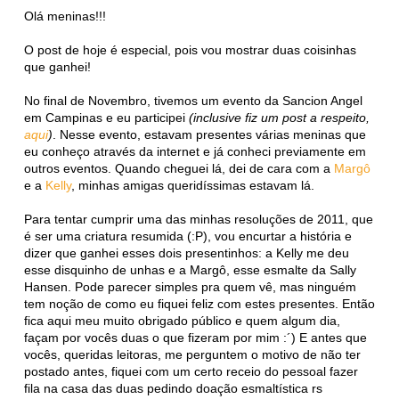
Olá meninas!!!
O post de hoje é especial, pois vou mostrar duas coisinhas
que ganhei!
No final de Novembro, tivemos um evento da Sancion Angel
em Campinas e eu participei
(inclusive fiz um post a respeito,
aqui
)
. Nesse evento, estavam presentes várias meninas que
eu conheço através da internet e já conheci previamente em
outros eventos. Quando cheguei lá, dei de cara com a
Margô
e a
Kelly
, minhas amigas queridíssimas estavam lá.
Para tentar cumprir uma das minhas resoluções de 2011, que
é ser uma criatura resumida (:P), vou encurtar a história e
dizer que ganhei esses dois presentinhos: a Kelly me deu
esse disquinho de unhas e a Margô, esse esmalte da Sally
Hansen. Pode parecer simples pra quem vê, mas ninguém
tem noção de como eu fiquei feliz com estes presentes. Então
fica aqui meu muito obrigado público e quem algum dia,
façam por vocês duas o que fizeram por mim :´) E antes que
vocês, queridas leitoras, me perguntem o motivo de não ter
postado antes, fiquei com um certo receio do pessoal fazer
fila na casa das duas pedindo doação esmaltística rs