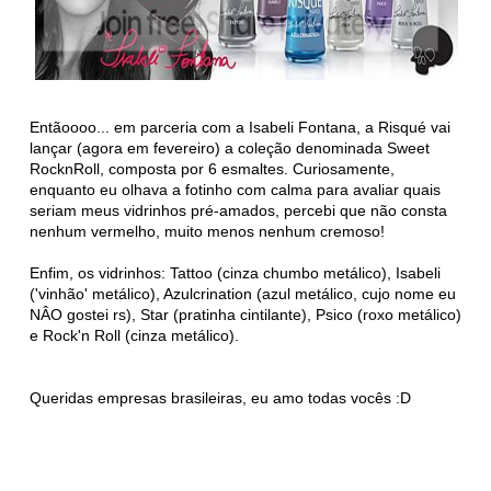
Entãoooo... em parceria com a Isabeli Fontana, a Risqué vai
lançar (agora em fevereiro) a coleção denominada Sweet
RocknRoll, composta por 6 esmaltes. Curiosamente,
enquanto eu olhava a fotinho com calma para avaliar quais
seriam meus vidrinhos pré-amados, percebi que não consta
nenhum vermelho, muito menos nenhum cremoso!
Enfim, os vidrinhos: Tattoo (cinza chumbo metálico), Isabeli
('vinhão' metálico), Azulcrination (azul metálico, cujo nome eu
NÂO gostei rs), Star (pratinha cintilante), Psico (roxo metálico)
e Rock'n Roll (cinza metálico).
Queridas empresas brasileiras, eu amo todas vocês :D