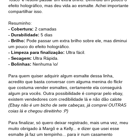
efeito holográfico, mas deu vida ao esmalte. Achei importante
compartilhar isso.
Resuminho:
- Cobertura:
2 camadas
- Durabilidade:
5 dias
- Brilho:
Pode passar um extra brilho sobre ele, mas diminui
um pouco do efeito holográfico.
- Limpeza para finalização:
Ultra fácil.
- Secagem:
Ultra Rápida.
- Bolinhas:
Nenhuma \o/
Para quem quiser adquirir algum esmalte dessa linha,
acredito que basta conversar com alguma menina do flickr
que costuma vender esmaltes, certamente ela conseguirá
algum pra vocês. Outra possibilidade é comprar pelo ebay,
existem vendedores com credibilidade lá e não dão calote
(Ebay não é um bicho de sete cabeças, já comprei OUTRAS
coias lá e chegou direitinho :P)
Para finalizar, só quero deixar registrado, mais uma vez, meu
muito obrigado à Margô e a Kelly... e dizer que usei esse
esmalte já faz um tempinho... para ir num casamento