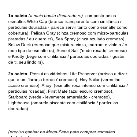
1a paleta
(a mais bonita disparado rs):
composta pelos
esmaltes White Cap (branco transparente com cintilância /
partículas douradas - parece servir tanto como esmalte como
cobertura), Pelican Gray (cinza cremoso com micro-partículas
pratedas / eu quero rs), Sea Spray (cinza azulado cremoso),
Below Deck (cremoso que mistura cinza, marrom e violeta / o
meu tipo de esmalte rs), Sunset Sail ('nude rosado' cremoso)
e Knotty (bege com cintilância / partículas douradas - gostei
de ti, seu lindo rs).
2a paleta:
Possui os vidrinhos: Life Preserver (arrisco a dizer
que é um 'laranja terroso' cremoso), Hey Sailor (vermelho
aceso cremoso), Ahoy! (esmalte rosa intenso com cintilância /
partículas rosadas), First Mate (azul escuro cremoso),
Starboard (verde - levemente amarelado - cremoso),
Lighthouse (amarelo piscante com cintilância / partículas
douradas).
(preciso ganhar na Mega-Sena para comprar esmaltes