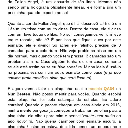
do Fallen Angel, é um absurdo de tão linda. Mesmo não
sendo uma holografia oficialmente linear, ele forma sim um
prisminha quando exposto ao sol.
Quanto a cor do Fallen Angel, que difícil descrevê-la! Ele é um
lilás muito triste com muito cinza. Dentro de casa, ele é cinza
com um leve toque de lilás. No sol, conseguimos ver um leve
toque rosado, não é? É por isso que fiquei louca por este
esmalte, ele é divino! Só achei ele ralinho, precisei de 3
camadas para a cobertura. Não vejo problema nisso em um
dia normal, mas quando você tem pressa, 3 camadas são um
problema sim rs. Caso alguém tenha ele em casa, comente
se ele está assim ou se eu *tive sorte* rs. Minha ideia é usá-lo
na próxima vez com um outro esmalte como base
(e já dou
spoiler: prata metálico, sinto que será lindo rs)
.
E agora vamos falar da plaquinha: usei o
modelo
QA64
da
Nur Besten
. Não posso mentir para vocês. Quando escolhi
esta plaquinha, foi pela estampa de estrelas. Eu adoro
estrelas! Quando o pacote chegou em casa ainda em 2016,
minha mente perigosa já começou a trabalhar: eu olhei para a
plaquinha, ela olhou para mim e pensei
'vou te usar muito no
ano novo'
rs. Não queria carimbar com esmalte escuro, a
plaquinha / estampa estava decidida, pensei um pouquinho e