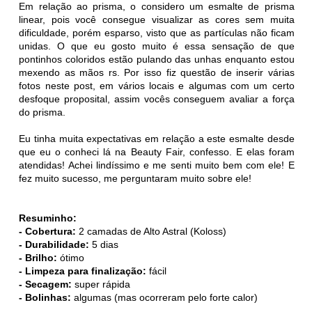
Em relação ao prisma, o considero um esmalte de prisma
linear, pois você consegue visualizar as cores sem muita
dificuldade, porém esparso, visto que as partículas não ficam
unidas. O que eu gosto muito é essa sensação de que
pontinhos coloridos estão pulando das unhas enquanto estou
mexendo as mãos rs. Por isso fiz questão de inserir várias
fotos neste post, em vários locais e algumas com um certo
desfoque proposital, assim vocês conseguem avaliar a força
do prisma.
Eu tinha muita expectativas em relação a este esmalte desde
que eu o conheci lá na Beauty Fair, confesso. E elas foram
atendidas! Achei lindíssimo e me senti muito bem com ele! E
fez muito sucesso, me perguntaram muito sobre ele!
Resuminho:
- Cobertura:
2 camadas de Alto Astral (Koloss)
- Durabilidade:
5 dias
- Brilho:
ótimo
- Limpeza para finalização:
fácil
- Secagem:
super rápida
- Bolinhas:
algumas (mas ocorreram pelo forte calor)