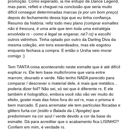
promoção. Como esperado, ia me entupir de Dance Legend,
mas parei, refleti e cheguei na conclusão que seria muito
difícil conseguir determinadas marcas
(e por um bom preço)
depois do fechamento dessa loja que eu tinha confiança.
Resumo da história: refiz todo meu plano
(comprar esmaltes
não é frescura, é uma arte que tem toda uma estratégia
envolvida rs - como é legal se enganar, né? rs)
e escolhi
outros vidrinhos. Tinha optado por outro da Darling Diva da
mesma coleção, em tons esverdeados, mas ele esgotou
enquanto fechava a compra. E então o Ursha veio morar
comigo :}
Tem TANTA coisa acontecendo neste esmalte que é até difícil
explicar rs. Ele tem base multichrome que varia entre
marrom, dourado e verde. Não tenho NADA parecido para
comparar / descrever o material dele, é mais que metálico...
poderia dizer foil? Não sei, só sei que é diferente rs. E ele
também é holográfico, embora você não vão ver muito do
efeito, gostei mais das fotos fora do sol rs, mas o prisma é
bem marcado. E para arrematar ele tem partículas flocadas e
glitters furta-cor
(estilo o Balada da L'Apogée)
que
predominam na cor azul / verde devido a cor da base do
esmalte. Dá para acreditar que o acabamento fica LISINHO?
Confiem em mim, é verdade rs.