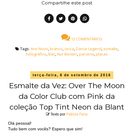
Compartilhe este post
12 COMENTÁRIOS
Tags:
Ano Novo
,
branco
,
cinza
,
Dance Legend
,
esmalte
,
holográfico
,
lilás
,
Nur Besten
,
parceria
,
placas
terça-feira, 6 de setembro de 2016
Esmalte da Vez: Over The Moon
da Color Club com Pink da
coleção Top Tint Neon da Blant
Texto por
Patricia Faria
Olá pessoal!
Tudo bem com vocês? Espero que sim!