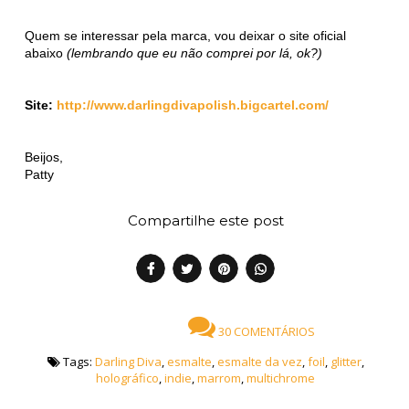
Quem se interessar pela marca, vou deixar o site oficial
abaixo
(lembrando que eu não comprei por lá, ok?)
Site:
http://www.darlingdivapolish.bigcartel.com/
Beijos,
Patty
Compartilhe este post
30 COMENTÁRIOS
Tags:
Darling Diva
,
esmalte
,
esmalte da vez
,
foil
,
glitter
,
holográfico
,
indie
,
marrom
,
multichrome