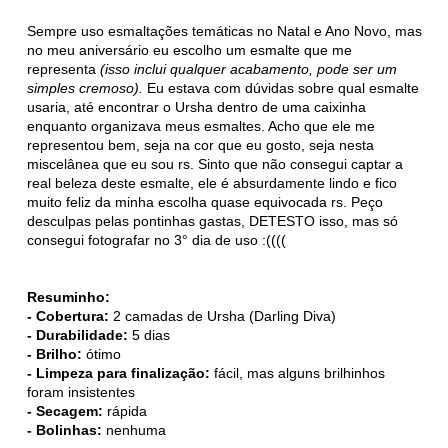
Sempre uso esmaltações temáticas no Natal e Ano Novo, mas
no meu aniversário eu escolho um esmalte que me
representa
(isso inclui qualquer acabamento, pode ser um
simples cremoso).
Eu estava com dúvidas sobre qual esmalte
usaria, até encontrar o Ursha dentro de uma caixinha
enquanto organizava meus esmaltes. Acho que ele me
representou bem, seja na cor que eu gosto, seja nesta
miscelânea que eu sou rs. Sinto que não consegui captar a
real beleza deste esmalte, ele é absurdamente lindo e fico
muito feliz da minha escolha quase equivocada rs. Peço
desculpas pelas pontinhas gastas, DETESTO isso, mas só
consegui fotografar no 3° dia de uso :((((
Resuminho:
- Cobertura:
2 camadas de Ursha (Darling Diva)
- Durabilidade:
5 dias
- Brilho:
ótimo
- Limpeza para finalização:
fácil, mas alguns brilhinhos
foram insistentes
- Secagem:
rápida
- Bolinhas:
nenhuma