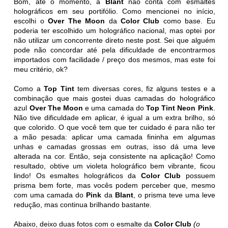
Bom, até o momento, a
Blant
não conta com esmaltes
holográficos em seu portifólio. Como mencionei no início,
escolhi o
Over The Moon
da
Color Club
como base. Eu
poderia ter escolhido um holográfico nacional, mas optei por
não utilizar um concorrente direto neste post. Sei que alguém
pode não concordar até pela dificuldade de encontrarmos
importados com facilidade / preço dos mesmos, mas este foi
meu critério, ok?
Como a
Top Tint
tem diversas cores, fiz alguns testes e a
combinação que mais gostei duas camadas do holográfico
azul
Over The Moon
e uma camada do
Top Tint Neon Pink
.
Não tive dificuldade em aplicar, é igual a um extra brilho, só
que colorido. O que você tem que ter cuidado é para não ter
a mão pesada: aplicar uma camada fininha em algumas
unhas e camadas grossas em outras, isso dá uma leve
alterada na cor. Então, seja consistente na aplicação! Como
resultado, obtive um violeta holográfico bem vibrante, ficou
lindo! Os esmaltes holográficos da
Color Club
possuem
prisma bem forte, mas vocês podem perceber que, mesmo
com uma camada do
Pink
da
Blant
, o prisma teve uma leve
redução, mas continua brilhando bastante.
Abaixo, deixo duas fotos com o esmalte da
Color Club
(o