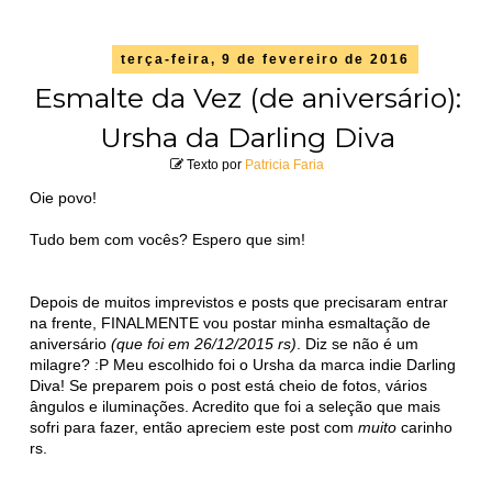
terça-feira, 9 de fevereiro de 2016
Esmalte da Vez (de aniversário):
Ursha da Darling Diva
Texto por
Patricia Faria
Oie povo!
Tudo bem com vocês? Espero que sim!
Depois de muitos imprevistos e posts que precisaram entrar
na frente, FINALMENTE vou postar minha esmaltação de
aniversário
(que foi em 26/12/2015 rs)
. Diz se não é um
milagre? :P Meu escolhido foi o Ursha da marca indie Darling
Diva! Se preparem pois o post está cheio de fotos, vários
ângulos e iluminações. Acredito que foi a seleção que mais
sofri para fazer, então apreciem este post com
muito
carinho
rs.