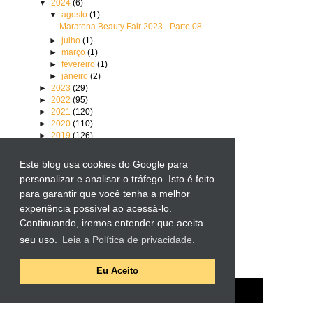
▼
2024
(6)
▼
agosto
(1)
Maratona Beauty Fair 2023 - Parte 08
►
julho
(1)
►
março
(1)
►
fevereiro
(1)
►
janeiro
(2)
►
2023
(29)
►
2022
(95)
►
2021
(120)
►
2020
(110)
►
2019
(126)
►
2018
(107)
►
2017
(80)
Este blog usa cookies do Google para
►
2016
(96)
personalizar e analisar o tráfego. Isto é feito
►
2015
(111)
para garantir que você tenha a melhor
►
2014
(64)
►
2013
(98)
experiência possível ao acessá-lo.
►
2012
(85)
Continuando, iremos entender que aceita
►
2011
(98)
seu uso.
Leia a Política de privacidade.
►
2010
(106)
Eu Aceito