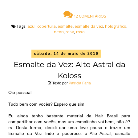
12 COMENTÁRIOS
Tags:
azul
,
cobertura
,
esmalte
,
esmalte da vez
,
holográfico
,
neon
,
rosa
,
roxo
sábado, 14 de maio de 2016
Esmalte da Vez: Alto Astral da
Koloss
Texto por
Patricia Faria
Oie pessoal!
Tudo bem com vocês? Espero que sim!
Eu ainda tenho bastante material da Hair Brasil para
compartilhar com vocês, mas um esmaltinho vai bem, não é?
rs. Desta forma, decidi dar uma leve pausa e trazer um
Esmalte da Vez lindo e poderoso: o Alto Astral, esmalte