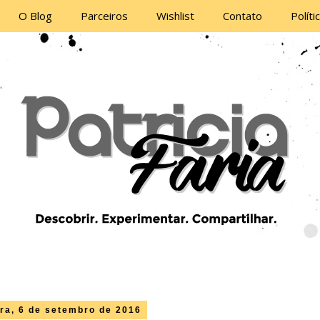
O Blog
Parceiros
Wishlist
Contato
Políti
ira, 6 de setembro de 2016