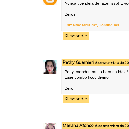
Nunca tive ideia de fazer isso! E v
Beijos!
EsmaltadasdaPatyDomingues
Responder
Pathy Guarnieri
8 de setembro de 201
Patty, mandou muito bem na ideia! 
Esse combo ficou divino!
Beijo!
Responder
Mariana Afonso
8 de setembro de 201