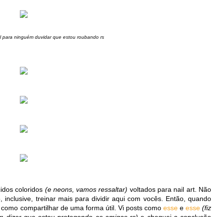
l para ninguém duvidar que estou roubando rs
idos coloridos
(e neons, vamos ressaltar)
voltados para nail art. Não
 inclusive, treinar mais para dividir aqui com vocês. Então, quando
 como compartilhar de uma forma útil. Vi posts como
esse
e
esse
(fiz
ém dizer que estou protegendo as amigas rs)
e cheguei a conclusão