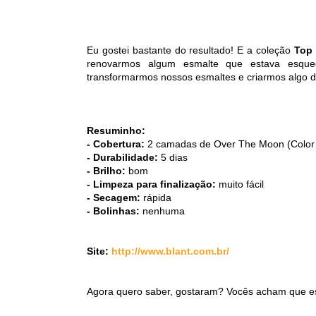
Eu gostei bastante do resultado! E a coleção
Top 
renovarmos algum esmalte que estava esqu
transformarmos nossos esmaltes e criarmos algo di
Resuminho:
- Cobertura:
2 camadas de Over The Moon (Color C
- Durabilidade:
5 dias
- Brilho:
bom
- Limpeza para finalização:
muito fácil
- Secagem:
rápida
- Bolinhas:
nenhuma
Site:
http://www.blant.com.br/
Agora quero saber, gostaram? Vocês acham que este