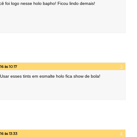
ocê foi logo nesse holo bapho! Ficou lindo demais!
6 às 10:17
Usar esses tints em esmalte holo fica show de bola!
6 às 13:33