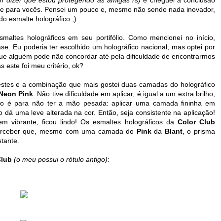
nte para vocês. Pensei um pouco e, mesmo não sendo nada inovador,
do esmalte holográfico ;)
altes holográficos em seu portifólio. Como mencionei no início,
e. Eu poderia ter escolhido um holográfico nacional, mas optei por
i que alguém pode não concordar até pela dificuldade de encontrarmos
este foi meu critério, ok?
testes e a combinação que mais gostei duas camadas do holográfico
 Neon Pink
. Não tive dificuldade em aplicar, é igual a um extra brilho,
do é para não ter a mão pesada: aplicar uma camada fininha em
dá uma leve alterada na cor. Então, seja consistente na aplicação!
em vibrante, ficou lindo! Os esmaltes holográficos da
Color Club
perceber que, mesmo com uma camada do
Pink
da
Blant
, o prisma
stante.
Club
(o meu possui o rótulo antigo)
: