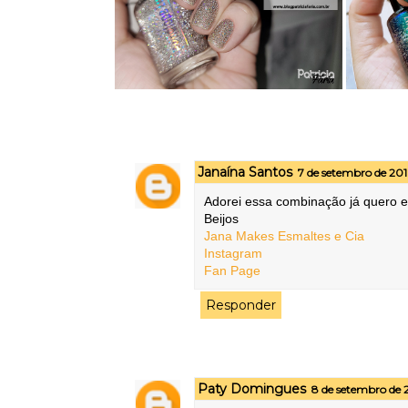
Janaína Santos
7 de setembro de 201
Adorei essa combinação já quero e
Beijos
Jana Makes Esmaltes e Cia
Instagram
Fan Page
Responder
Paty Domingues
8 de setembro de 