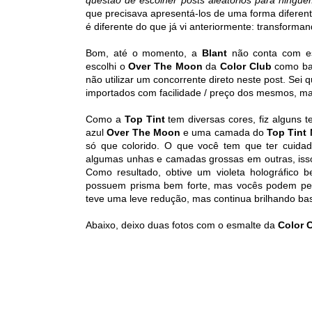
que precisava apresentá-los de uma forma difere
é diferente do que já vi anteriormente: transforman
Bom, até o momento, a
Blant
não conta com esm
escolhi o
Over The Moon
da
Color Club
como bas
não utilizar um concorrente direto neste post. Se
importados com facilidade / preço dos mesmos, mas 
Como a
Top Tint
tem diversas cores, fiz alguns 
azul
Over The Moon
e uma camada do
Top Tint
só que colorido. O que você tem que ter cuida
algumas unhas e camadas grossas em outras, isso 
Como resultado, obtive um violeta holográfico b
possuem prisma bem forte, mas vocês podem 
teve uma leve redução, mas continua brilhando ba
Abaixo, deixo duas fotos com o esmalte da
Color 