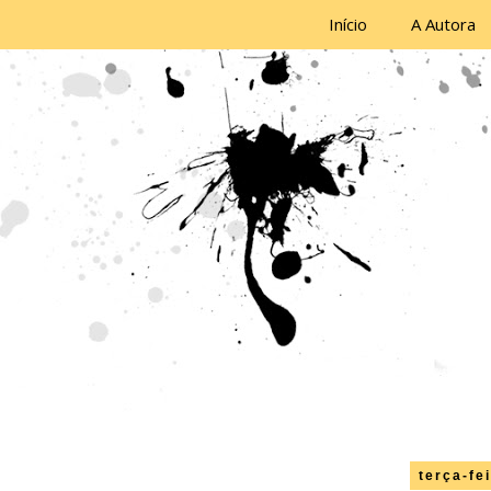
Início
A Autora
terça-fe