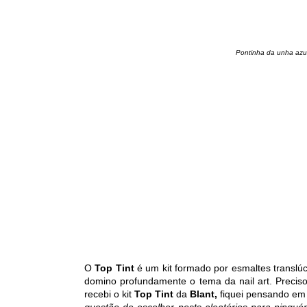
Pontinha da unha azu
O
Top Tint
é um kit formado por esmaltes translúc
domino profundamente o tema da nail art. Preciso,
recebi o kit
Top Tint
da
Blant,
fiquei pensando em
questão de escolher posts aleatórios para ningu