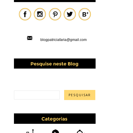
blogpatriciafaria@gmail.com
PESQUISAR ESTE BLOG