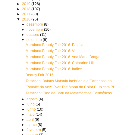
►
2019
(126)
►
2018
(107)
►
2017
(80)
▼
2016
(96)
►
dezembro
(8)
►
novembro
(10)
►
outubro
(11)
▼
setembro
(9)
Maratona Beauty Fair 2016: Paiolla
Maratona Beauty Fair 2016: Vult
Maratona Beauty Fair 2016: Ana Maria Braga
Maratona Beauty Fair 2016: Catharine Hill
Maratona Beauty Fair 2016: Índice
Beauty Fair 2016
Testando: Batons Marsala Inebriante e Carinhosa da...
Esmalte da Vez: Over The Moon da Color Club com Pi...
Testando: Óleo de Baru da Metamorfose Cosméticos
►
agosto
(4)
►
julho
(6)
►
junho
(10)
►
maio
(14)
►
abril
(9)
►
março
(8)
►
fevereiro
(5)
►
janeiro
(2)