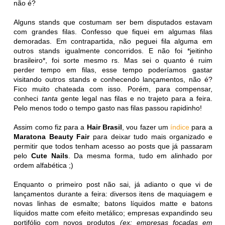
não é?
Alguns stands que costumam ser bem disputados estavam
com grandes filas. Confesso que fiquei em algumas filas
demoradas. Em contrapartida, não peguei fila alguma em
outros stands igualmente concorridos. E não foi *jeitinho
brasileiro*, foi sorte mesmo rs. Mas sei o quanto é ruim
perder tempo em filas, esse tempo poderíamos gastar
visitando outros stands e conhecendo lançamentos, não é?
Fico muito chateada com isso. Porém, para compensar,
conheci
tanta
gente legal nas filas e no trajeto para a feira.
Pelo menos todo o tempo gasto nas filas passou rapidinho!
Assim como fiz para a
Hair Brasil
, vou fazer um
índice
para a
Maratona Beauty Fair
para deixar tudo mais organizado e
permitir que todos tenham acesso ao posts que já passaram
pelo
Cute Nails
. Da mesma forma, tudo em alinhado por
ordem alfabética ;)
Enquanto o primeiro post não sai, já adianto o que vi de
lançamentos durante a feira: diversos itens de maquiagem e
novas linhas de esmalte; batons líquidos matte e batons
líquidos matte com efeito metálico; empresas expandindo seu
portifólio com novos produtos
(ex: empresas focadas em