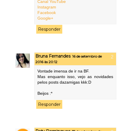
Canal YouTube
Instagram
Facebook
Google+
Responder
Bruna Fernandes
16 de setembro de
2016 às 20:12
Vontade imensa de ir na BF.
Mas enquanto isso, vejo as novidades
pelos posts dazamigas kkk:D
Beijos :*
Responder