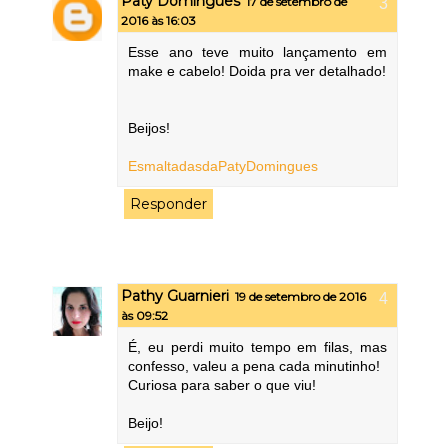
Paty Domingues
17 de setembro de
2016 às 16:03
Esse ano teve muito lançamento em
make e cabelo! Doida pra ver detalhado!
Beijos!
EsmaltadasdaPatyDomingues
Responder
Pathy Guarnieri
19 de setembro de 2016
às 09:52
É, eu perdi muito tempo em filas, mas
confesso, valeu a pena cada minutinho!
Curiosa para saber o que viu!
Beijo!