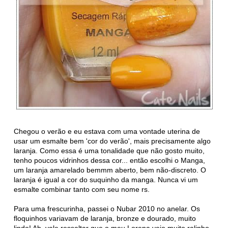
Chegou o verão e eu estava com uma vontade uterina de
usar um esmalte bem 'cor do verão', mais precisamente algo
laranja. Como essa é uma tonalidade que não gosto muito,
tenho poucos vidrinhos dessa cor... então escolhi o Manga,
um laranja amarelado bemmm aberto, bem não-discreto. O
laranja é igual a cor do suquinho da manga. Nunca vi um
esmalte combinar tanto com seu nome rs.
Para uma frescurinha, passei o Nubar 2010 no anelar. Os
floquinhos variavam de laranja, bronze e dourado, muito
lindo! Ah, vale ressaltar que o meu Lorena veio muito ralinho,