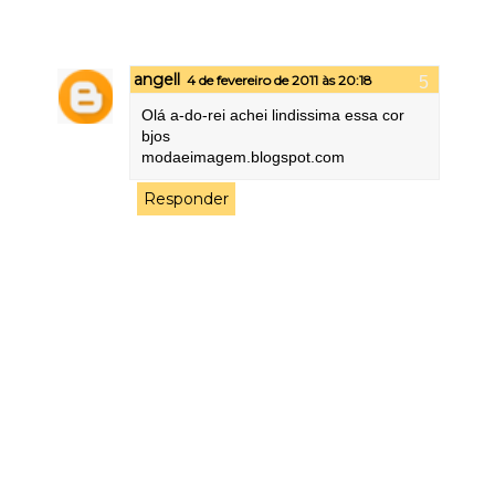
angell
4 de fevereiro de 2011 às 20:18
Olá a-do-rei achei lindissima essa cor
bjos
modaeimagem.blogspot.com
Responder