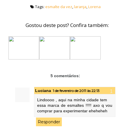
Tags:
esmalte da vez
,
laranja
,
Lorena
Gostou deste post? Confira também:
5 comentários:
Luciana
1 de fevereiro de 2011 às 22:13
Lindoooo , aqui na minha cidade tem
essa marca de esmaltes !!!!! axo q vou
comprar para experimentar eheheheh
Responder