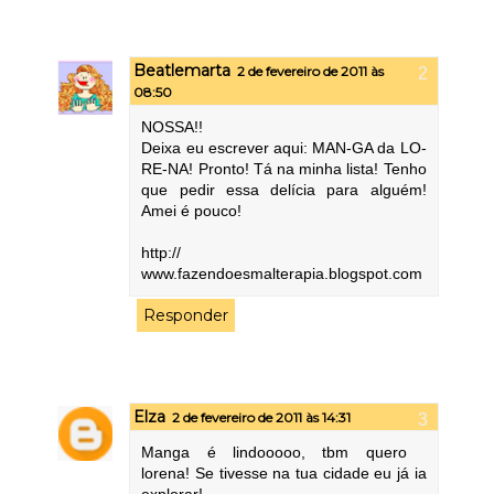
Beatlemarta
2 de fevereiro de 2011 às
08:50
NOSSA!!
Deixa eu escrever aqui: MAN-GA da LO-
RE-NA! Pronto! Tá na minha lista! Tenho
que pedir essa delícia para alguém!
Amei é pouco!
http://
www.fazendoesmalterapia.blogspot.com
Responder
Elza
2 de fevereiro de 2011 às 14:31
Manga é lindooooo, tbm quero
lorena! Se tivesse na tua cidade eu já ia
explorar!.