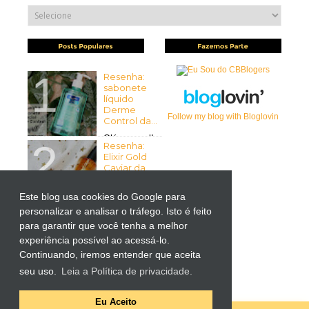
Resenha:
sabonete
líquido
Derme
Follow my blog with Bloglovin
Control da...
Olá pessoal!
Resenha:
Tudo bem com vocês? Espero
Elixir Gold
que sim ...
Caviar da
Mirra...
Olá pessoal!
Este blog usa cookies do Google para
Tudo bem
personalizar e analisar o tráfego. Isto é feito
Resenha:
com vocês? Espero que sim! ...
Liftactiv
para garantir que você tenha a melhor
Supreme
experiência possível ao acessá-lo.
para Olhos
Continuando, iremos entender que aceita
da Vichy
por Kutiz...
seu uso.
Leia a Política de privacidade.
-> Importante: O produto
apresentado neste post foi ...
Eu Aceito