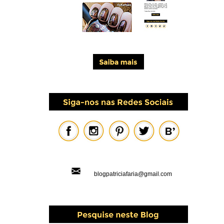
blogpatriciafaria@gmail.com