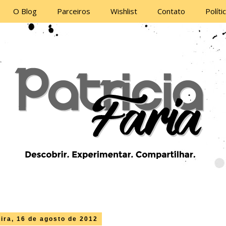
O Blog
Parceiros
Wishlist
Contato
Políti
eira, 16 de agosto de 2012