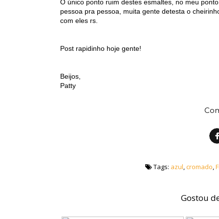
O único ponto ruim destes esmaltes, no meu ponto d
pessoa pra pessoa, muita gente detesta o cheirinh
com eles rs.
Post rapidinho hoje gente!
Beijos,
Patty
Com
Tags:
azul
,
cromado
,
F
Gostou de