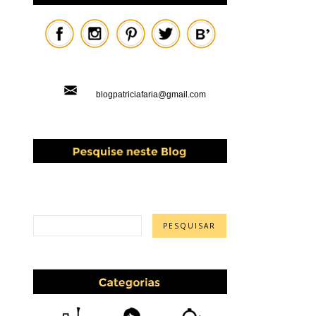
blogpatriciafaria@gmail.com
PESQUISAR ESTE BLOG