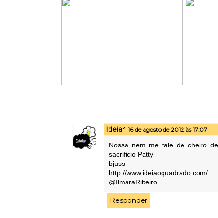
Ideia²
16 de agosto de 2012 às 17:07
Nossa nem me fale de cheiro dete
sacrificio Patty
bjuss
http://www.ideiaoquadrado.com/
@IlmaraRibeiro
Responder