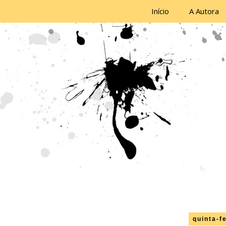
Início
A Autora
quinta-f