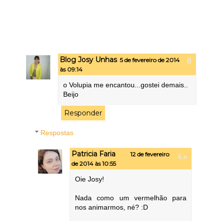
Blog Josy Unhas
5 de fevereiro de 2014
às 09:14
o Volupia me encantou...gostei demais..
Beijo
Responder
Respostas
Patricia Faria
12 de fevereiro
de 2014 às 10:55
Oie Josy!
Nada como um vermelhão para
nos animarmos, né? :D