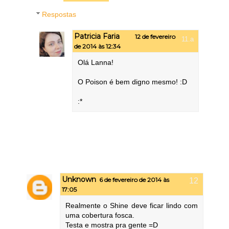
Respostas
Patricia Faria
12 de fevereiro
de 2014 às 12:34
Olá Lanna!
O Poison é bem digno mesmo! :D
:*
Unknown
6 de fevereiro de 2014 às
17:05
Realmente o Shine deve ficar lindo com
uma cobertura fosca.
Testa e mostra pra gente =D