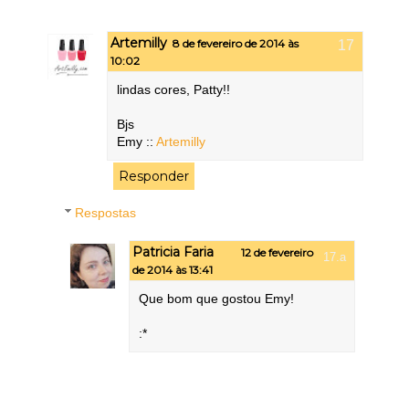
Artemilly
8 de fevereiro de 2014 às
10:02
lindas cores, Patty!!
Bjs
Emy ::
Artemilly
Responder
Respostas
Patricia Faria
12 de fevereiro
de 2014 às 13:41
Que bom que gostou Emy!
:*