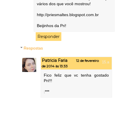
vários dos que você mostrou!
http://priesmaltes.blogspot.com.br
Beijinhos da Pri!
Responder
Respostas
Patricia Faria
12 de fevereiro
de 2014 às 13:33
Fico feliz que vc tenha gostado
Pri!!!
:***