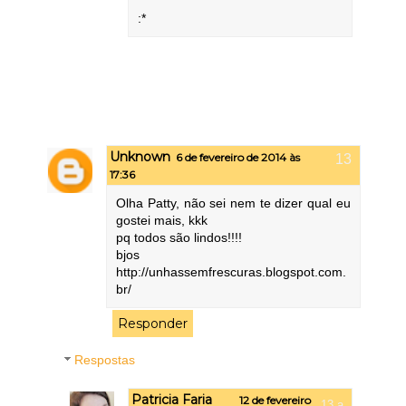
:*
Unknown
6 de fevereiro de 2014 às
17:36
Olha Patty, não sei nem te dizer qual eu
gostei mais, kkk
pq todos são lindos!!!!
bjos
http://unhassemfrescuras.blogspot.com.
br/
Responder
Respostas
Patricia Faria
12 de fevereiro