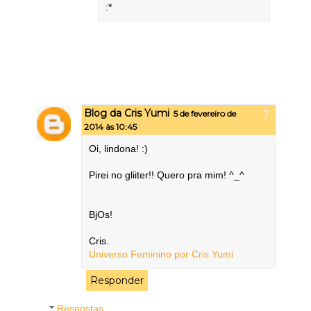
:*
Blog da Cris Yumi
5 de fevereiro de
2014 às 10:45
Oi, lindona! :)
Pirei no gliiter!! Quero pra mim! ^_^
BjOs!
Cris.
Universo Feminino por Cris Yumi
Responder
Respostas