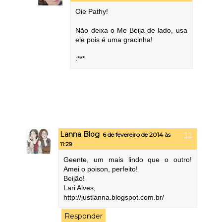
Oie Pathy!
Não deixa o Me Beija de lado, usa
ele pois é uma gracinha!
:***
Lanna Blog
6 de fevereiro de 2014 às
11:29
Geente, um mais lindo que o outro!
Amei o poison, perfeito!
Beijão!
Lari Alves,
http://justlanna.blogspot.com.br/
Responder