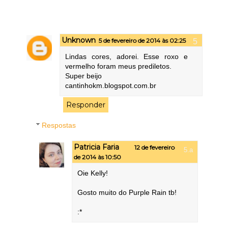
Unknown
5 de fevereiro de 2014 às 02:25
Lindas cores, adorei. Esse roxo e
vermelho foram meus prediletos.
Super beijo
cantinhokm.blogspot.com.br
Responder
Respostas
Patricia Faria
12 de fevereiro
de 2014 às 10:50
Oie Kelly!
Gosto muito do Purple Rain tb!
:*