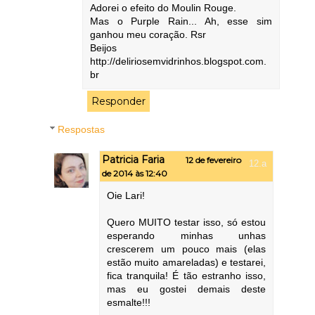
Adorei o efeito do Moulin Rouge.
Mas o Purple Rain... Ah, esse sim
ganhou meu coração. Rsr
Beijos
http://deliriosemvidrinhos.blogspot.com.
br
Responder
Respostas
Patricia Faria
12 de fevereiro
de 2014 às 12:40
Oie Lari!
Quero MUITO testar isso, só estou
esperando minhas unhas
crescerem um pouco mais (elas
estão muito amareladas) e testarei,
fica tranquila! É tão estranho isso,
mas eu gostei demais deste
esmalte!!!