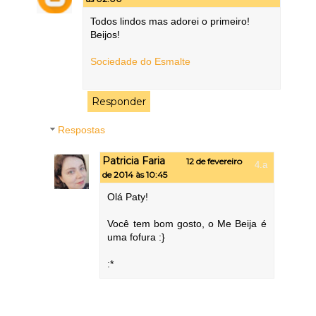
Todos lindos mas adorei o primeiro!
Beijos!
Sociedade do Esmalte
Responder
Respostas
Patricia Faria
12 de fevereiro
de 2014 às 10:45
Olá Paty!
Você tem bom gosto, o Me Beija é
uma fofura :}
:*