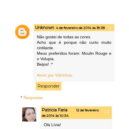
Unknown
4 de fevereiro de 2014 às 18:38
Não gostei de todas as cores.
Acho que é porque não curto muito
cintilante.
Meus preferidos foram: Moulin Rouge e
o Volupia.
Beijos! :*
Amor por Vidrinhos.
Responder
Respostas
Patricia Faria
12 de fevereiro
de 2014 às 10:34
Olá Lívia!