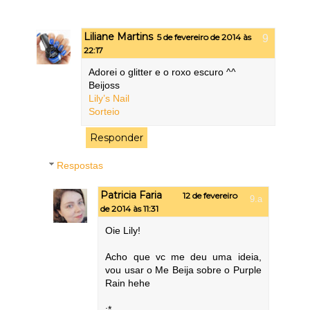
Liliane Martins
5 de fevereiro de 2014 às
22:17
Adorei o glitter e o roxo escuro ^^
Beijoss
Lily’s Nail
Sorteio
Responder
Respostas
Patricia Faria
12 de fevereiro
de 2014 às 11:31
Oie Lily!
Acho que vc me deu uma ideia,
vou usar o Me Beija sobre o Purple
Rain hehe
:*