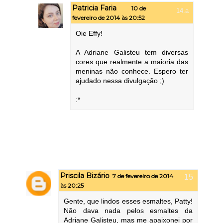
Patricia Faria
10 de
fevereiro de 2014 às 20:52
Oie Effy!
A Adriane Galisteu tem diversas
cores que realmente a maioria das
meninas não conhece. Espero ter
ajudado nessa divulgação ;)
:*
Priscila Bizário
7 de fevereiro de 2014
às 20:25
Gente, que lindos esses esmaltes, Patty!
Não dava nada pelos esmaltes da
Adriane Galisteu, mas me apaixonei por