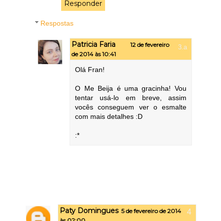
Responder
Respostas
Patricia Faria
12 de fevereiro
de 2014 às 10:41
Olá Fran!
O Me Beija é uma gracinha! Vou
tentar usá-lo em breve, assim
vocês conseguem ver o esmalte
com mais detalhes :D
:*
Paty Domingues
5 de fevereiro de 2014
às 02:00