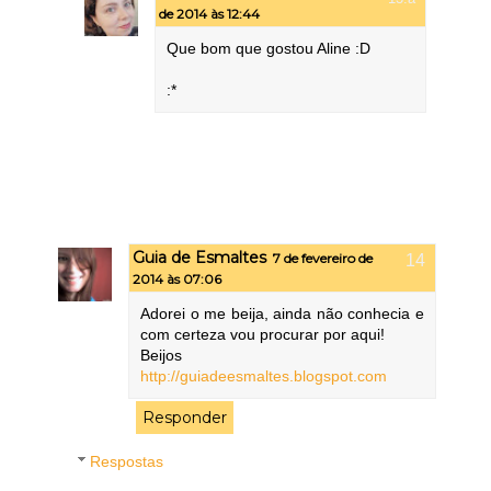
de 2014 às 12:44
Que bom que gostou Aline :D
:*
Guia de Esmaltes
7 de fevereiro de
2014 às 07:06
Adorei o me beija, ainda não conhecia e
com certeza vou procurar por aqui!
Beijos
http://guiadeesmaltes.blogspot.com
Responder
Respostas