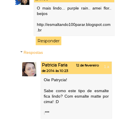
O mais lindo... purple rain.. amei flor..
beijos
http://esmaltando100parar.blogspot.com
.br
Responder
Respostas
Patricia Faria
12 de fevereiro
de 2014 às 10:23
Oie Patrycia!
Sabe como este tipo de esmalte
fica lindo? Com esmalte matte por
cima! :D
:***