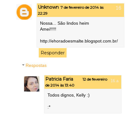
Unknown
7 de fevereiro de 2014 às
22:29
Nossa... São lindos heim
Amei!!!!!
http://ehoradoesmalte.blogspot.com.br/
Responder
Respostas
Patricia Faria
12 de fevereiro
de 2014 às 13:40
Todos dignos, Kelly :)
:*