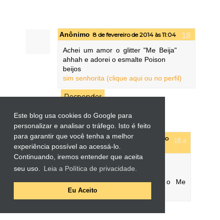
Anônimo
8 de fevereiro de 2014 às 11:04
Achei um amor o glitter "Me Beija"
ahhah e adorei o esmalte Poison
beijos
sim senhorita (clique aqui ou no perfil)
Responder
Este blog usa cookies do Google para
Respostas
personalizar e analisar o tráfego. Isto é feito
para garantir que você tenha a melhor
Patricia Faria
12 de fevereiro
experiência possível ao acessá-lo.
de 2014 às 13:46
Continuando, iremos entender que aceita
Olá Ana!
seu uso.
Leia a Política de privacidade.
Sinto que todas amaram o Me
Beija! :P
Eu Aceito