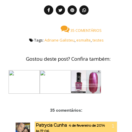
35 COMENTÁRIOS
Tags:
Adriane Galisteu
,
esmalte
,
testes
Gostou deste post? Confira também:
35 comentários:
Patrycia Cunha
4 de fevereiro de 2014
às 17:06