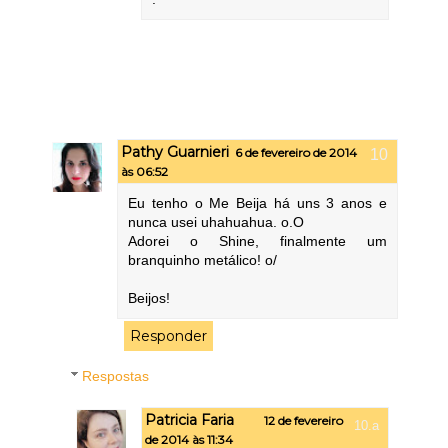
Pathy Guarnieri
6 de fevereiro de 2014
às 06:52
Eu tenho o Me Beija há uns 3 anos e
nunca usei uhahuahua. o.O
Adorei o Shine, finalmente um
branquinho metálico! o/
Beijos!
Responder
Respostas
Patricia Faria
12 de fevereiro
de 2014 às 11:34