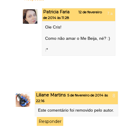
Patricia Faria
12 de fevereiro
de 2014 às 11:28
Oie Cris!
Como não amar o Me Beija, né? :)
:*
Liliane Martins
5 de fevereiro de 2014 às
22:16
Este comentário foi removido pelo autor.
Responder