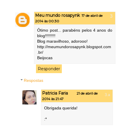
Meu mundo rosapynk
17 de abril de
2014 às 00:30
Ótimo post... parabéns pelos 4 anos do
blog!!!!!!!!!
Blog maravilhoso, adorooo!
http://meumundorosapynk.blogspot.com
.br/
Beijocas
Responder
Respostas
Patricia Faria
21 de abril de
2014 às 21:47
Obrigada querida!
:*