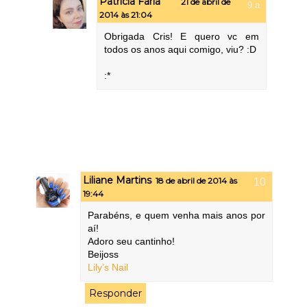
Patricia Faria
21 de abril de
2014 às 21:04
Obrigada Cris! E quero vc em
todos os anos aqui comigo, viu? :D
:*
Liliane Martins
18 de abril de 2014 às
19:44
Parabéns, e quem venha mais anos por
aí!
Adoro seu cantinho!
Beijoss
Lily’s Nail
Responder