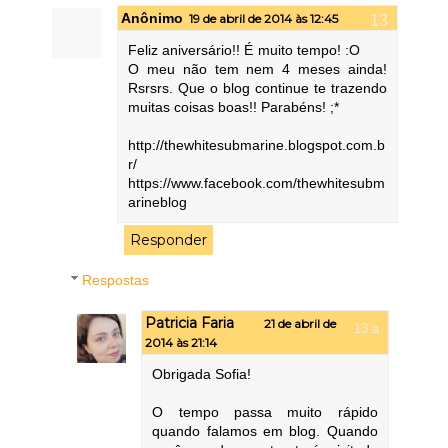
Anônimo
19 de abril de 2014 às 12:45
Feliz aniversário!! É muito tempo! :O
O meu não tem nem 4 meses ainda!
Rsrsrs. Que o blog continue te trazendo
muitas coisas boas!! Parabéns! ;*
http://thewhitesubmarine.blogspot.com.b
r/
https://www.facebook.com/thewhitesubm
arineblog
Responder
Respostas
Patricia Faria
21 de abril de
2014 às 21:14
Obrigada Sofia!
O tempo passa muito rápido
quando falamos em blog. Quando