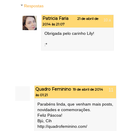
Respostas
Patricia Faria
21 de abril de
2014 às 21:07
Obrigada pelo carinho Lily!
:*
Quadro Feminino
19 de abril de 2014
às 01:21
Parabéns linda, que venham mais posts,
novidades e comemorações.
Feliz Páscoa!
Bjú, Cih
http://quadrofeminino.com/