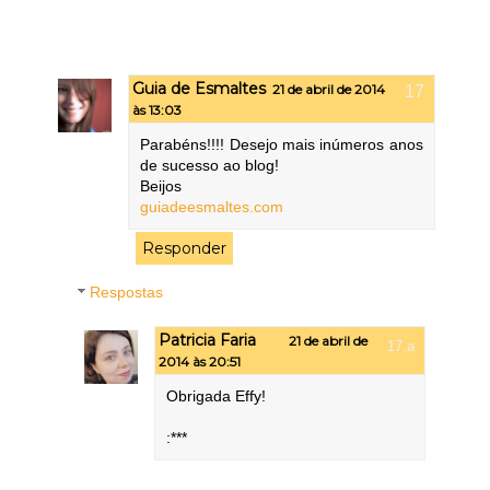
Guia de Esmaltes
21 de abril de 2014
às 13:03
Parabéns!!!! Desejo mais inúmeros anos
de sucesso ao blog!
Beijos
guiadeesmaltes.com
Responder
Respostas
Patricia Faria
21 de abril de
2014 às 20:51
Obrigada Effy!
:***