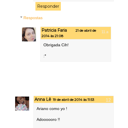
Responder
Respostas
Patricia Faria
21 de abril de
2014 às 21:08
Obrigada Cih!
:*
Anna Lê
19 de abril de 2014 às 11:53
Ariano como yo !
Adoooooro !!