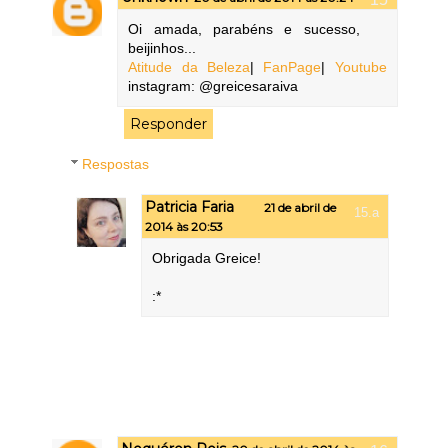
Oi amada, parabéns e sucesso,
beijinhos...
Atitude da Beleza
|
FanPage
|
Youtube
instagram: @greicesaraiva
Responder
Respostas
Patricia Faria
21 de abril de
2014 às 20:53
Obrigada Greice!
:*