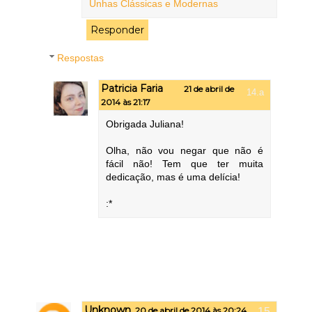
Unhas Clássicas e Modernas
Responder
Respostas
Patricia Faria
21 de abril de
2014 às 21:17
Obrigada Juliana!
Olha, não vou negar que não é
fácil não! Tem que ter muita
dedicação, mas é uma delícia!
:*
Unknown
20 de abril de 2014 às 20:24