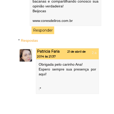
bacanas e compartilhando conosco sua
opinião verdadeira!
Beijocas
www.coresdeliros.com.br
Responder
Respostas
Patricia Faria
21 de abril de
2014 às 21:37
Obrigada pelo carinho Ana!
Espero sempre sua presença por
aqui!
:*