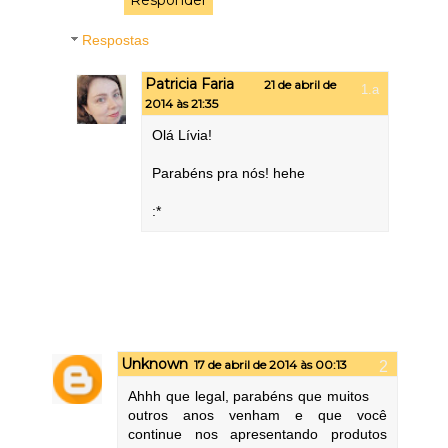
Responder
Respostas
Patricia Faria
21 de abril de
2014 às 21:35
Olá Lívia!
Parabéns pra nós! hehe
:*
Unknown
17 de abril de 2014 às 00:13
Ahhh que legal, parabéns que muitos
outros anos venham e que você
continue nos apresentando produtos