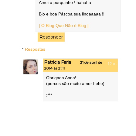
Amei o porquinho ! hahaha
Bjo e boa Páscoa sua lindaaaaa !!
| O Blog Que Não é Blog |
Responder
Respostas
Patricia Faria
21 de abril de
2014 às 21:11
Obrigada Anna!
(porcos são muito amor hehe)
:***