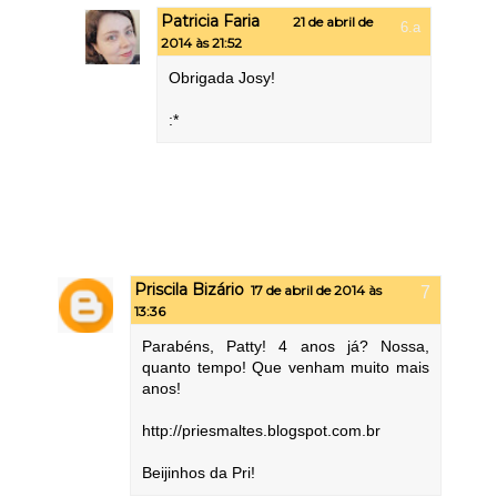
Patricia Faria
21 de abril de
2014 às 21:52
Obrigada Josy!
:*
Priscila Bizário
17 de abril de 2014 às
13:36
Parabéns, Patty! 4 anos já? Nossa,
quanto tempo! Que venham muito mais
anos!
http://priesmaltes.blogspot.com.br
Beijinhos da Pri!