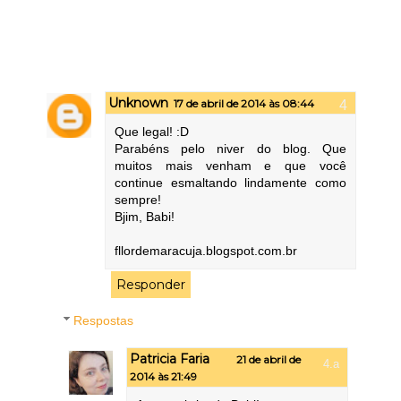
Unknown
17 de abril de 2014 às 08:44
Que legal! :D
Parabéns pelo niver do blog. Que
muitos mais venham e que você
continue esmaltando lindamente como
sempre!
Bjim, Babi!
fllordemaracuja.blogspot.com.br
Responder
Respostas
Patricia Faria
21 de abril de
2014 às 21:49