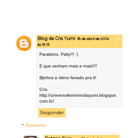
Blog da Cris Yumi
18 de abril de 2014
às 19:13
Parabéns, Patty!!! :)
E que venham mais e mais!!!!
Bjinhos e ótimo feriado pra ti!
Cris.
http://universofemininodayumi.blogspot.
com.br/
Responder
Respostas