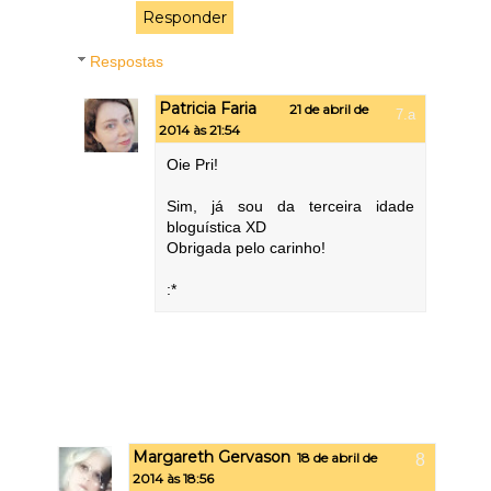
Responder
Respostas
Patricia Faria
21 de abril de
2014 às 21:54
Oie Pri!
Sim, já sou da terceira idade
bloguística XD
Obrigada pelo carinho!
:*
Margareth Gervason
18 de abril de
2014 às 18:56