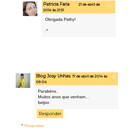
Patricia Faria
21 de abril de
2014 às 21:51
Obrigada Pathy!
:*
Blog Josy Unhas
17 de abril de 2014 às
09:04
Parabéns..
Muitos anos que venham...
beijoo
Responder
Respostas