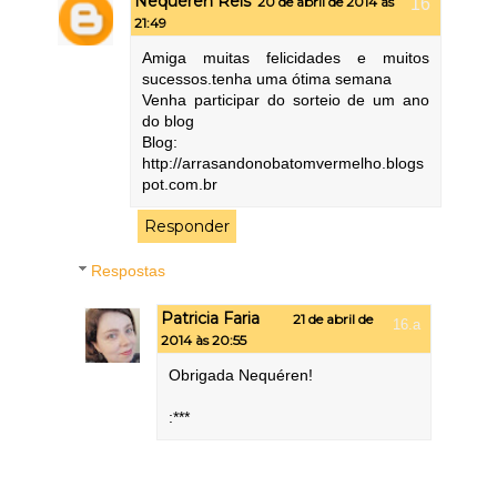
Nequéren Reis
20 de abril de 2014 às
21:49
Amiga muitas felicidades e muitos
sucessos.tenha uma ótima semana
Venha participar do sorteio de um ano
do blog
Blog:
http://arrasandonobatomvermelho.blogs
pot.com.br
Responder
Respostas
Patricia Faria
21 de abril de
2014 às 20:55
Obrigada Nequéren!
:***