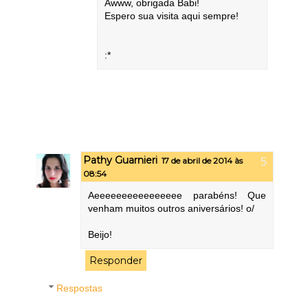
Awww, obrigada Babi!
Espero sua visita aqui sempre!
:*
Pathy Guarnieri
17 de abril de 2014 às
08:54
Aeeeeeeeeeeeeeeee parabéns! Que
venham muitos outros aniversários! o/
Beijo!
Responder
Respostas