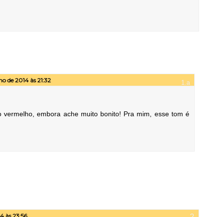
ho de 2014 às 21:32
o vermelho, embora ache muito bonito! Pra mim, esse tom é
4 às 23:56