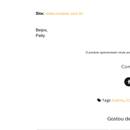
Site:
www.oceane.com.br
Beijos,
Patty
O produto apresentado neste pos
Com
Tags:
batom
,
Oc
Gostou de