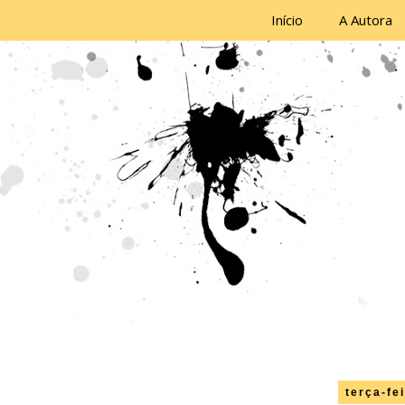
Início
A Autora
terça-fe