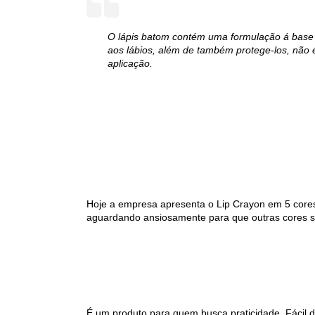
O lápis batom contém uma formulação á base d
aos lábios, além de também protege-los, não 
aplicação.
Hoje a empresa apresenta o Lip Crayon em 5 cores 
aguardando ansiosamente para que outras cores s
É um produto para quem busca praticidade. Fácil