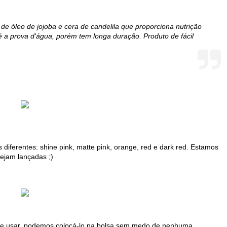
e óleo de jojoba e cera de candelila que proporciona nutrição
é a prova d'água, porém tem longa duração. Produto de fácil
diferentes: shine pink, matte pink, orange, red e dark red. Estamos
ejam lançadas ;)
 de usar, podemos colocá-lo na bolsa sem medo de nenhuma