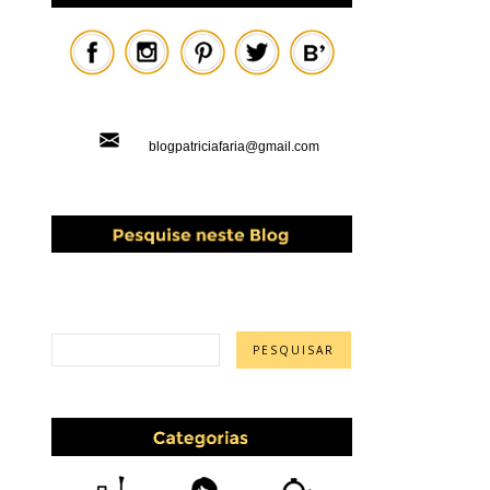
blogpatriciafaria@gmail.com
PESQUISAR ESTE BLOG