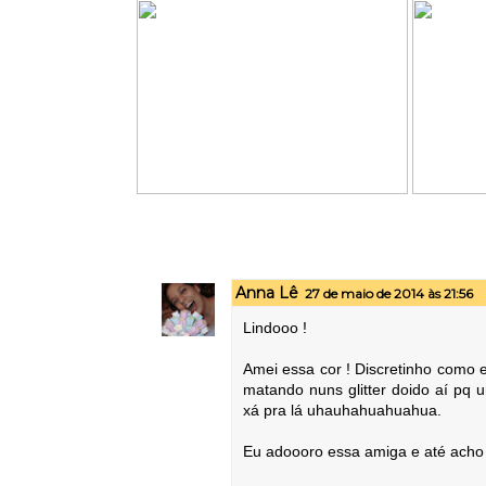
Anna Lê
27 de maio de 2014 às 21:56
Lindooo !
Amei essa cor ! Discretinho como 
matando nuns glitter doido aí p
xá pra lá uhauhahuahuahua.
Eu adoooro essa amiga e até acho