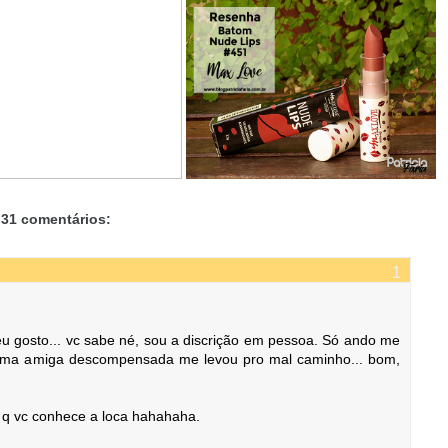
31 comentários:
eu gosto... vc sabe né, sou a discrição em pessoa. Só ando me
q uma amiga descompensada me levou pro mal caminho... bom,
 q vc conhece a loca hahahaha.