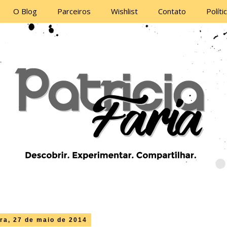
O Blog
Parceiros
Wishlist
Contato
Políti
ira, 27 de maio de 2014