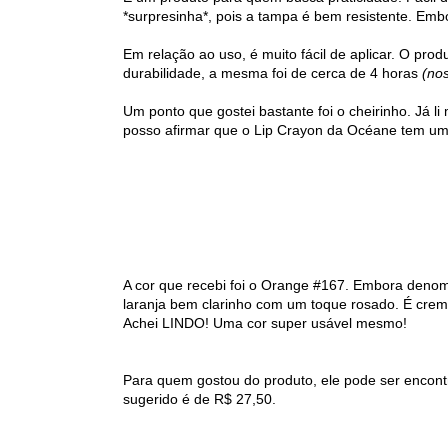
*surpresinha*, pois a tampa é bem resistente. Emb
Em relação ao uso, é muito fácil de aplicar. O prod
durabilidade, a mesma foi de cerca de 4 horas
(nos
Um ponto que gostei bastante foi o cheirinho. Já l
posso afirmar que o Lip Crayon da Océane tem um 
A cor que recebi foi o Orange #167. Embora denomi
laranja bem clarinho com um toque rosado. É cre
Achei LINDO! Uma cor super usável mesmo!
Para quem gostou do produto, ele pode ser encon
sugerido é de R$ 27,50.