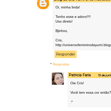
Oi, minha linda!
Tenho esse e adoro!!!!
Uso direto!
Bjinhos,
Cris,
http://universofemininodayumi.blog
Responder
Respostas
Patricia Faria
13 de jun
Oie Cris!
Você tem essa cor então?
:*