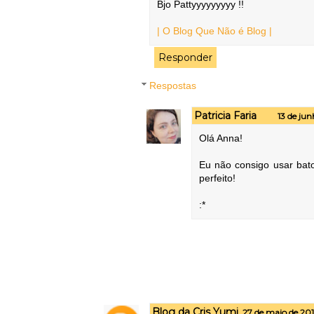
Bjo Pattyyyyyyyyy !!
| O Blog Que Não é Blog |
Responder
Respostas
Patricia Faria
13 de jun
Olá Anna!
Eu não consigo usar bat
perfeito!
:*
Blog da Cris Yumi
27 de maio de 201