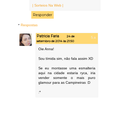
| Sorteios Na Web |
Responder
Respostas
Patricia Faria
24 de
setembro de 2014 às 21:50
Oie Anna!
Sou tímida sim, não fala assim XD
Se eu montasse uma esmalteria
aqui na cidade estaria ryca, iria
vender somente o mais puro
glamour para as Campineiras :D
:*