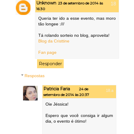
Unknown
23 de setembro de 2014 às
16:30
Queria ter ido a esse evento, mas moro
tão longee :///
Tá rolando sorteio no blog, aproveita!
Blog da Cristtine
Fan page
Responder
Respostas
Patricia Faria
24 de
setembro de 2014 às 20:37
Oie Jéssica!
Espero que você consiga ir algum
dia, o evento é ótimo!