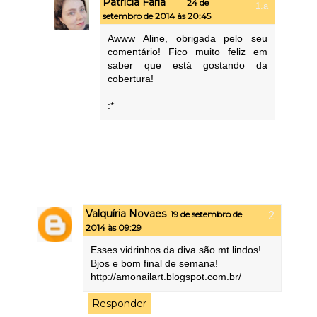
Patricia Faria
24 de
setembro de 2014 às 20:45
Awww Aline, obrigada pelo seu
comentário! Fico muito feliz em
saber que está gostando da
cobertura!
:*
Valquíria Novaes
19 de setembro de
2014 às 09:29
Esses vidrinhos da diva são mt lindos!
Bjos e bom final de semana!
http://amonailart.blogspot.com.br/
Responder