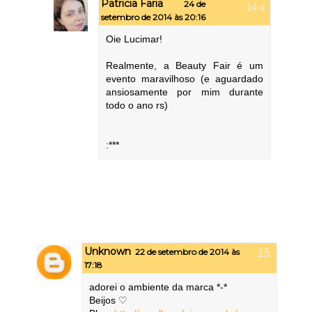
Patricia Faria
24 de
setembro de 2014 às 20:16
Oie Lucimar!
Realmente, a Beauty Fair é um
evento maravilhoso (e aguardado
ansiosamente por mim durante
todo o ano rs)
:***
Unknown
22 de setembro de 2014 às
17:18
adorei o ambiente da marca *-*
Beijos ♡