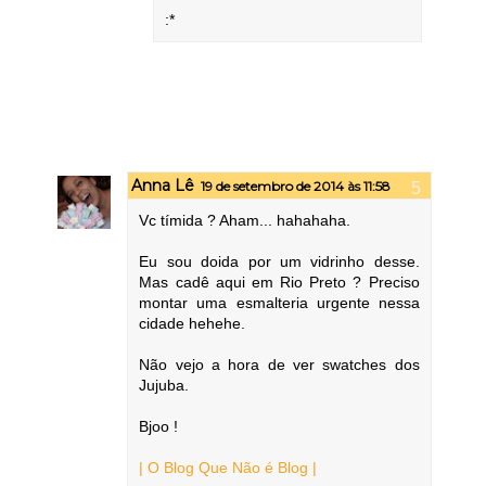
:*
Anna Lê
19 de setembro de 2014 às 11:58
Vc tímida ? Aham... hahahaha.
Eu sou doida por um vidrinho desse.
Mas cadê aqui em Rio Preto ? Preciso
montar uma esmalteria urgente nessa
cidade hehehe.
Não vejo a hora de ver swatches dos
Jujuba.
Bjoo !
| O Blog Que Não é Blog |