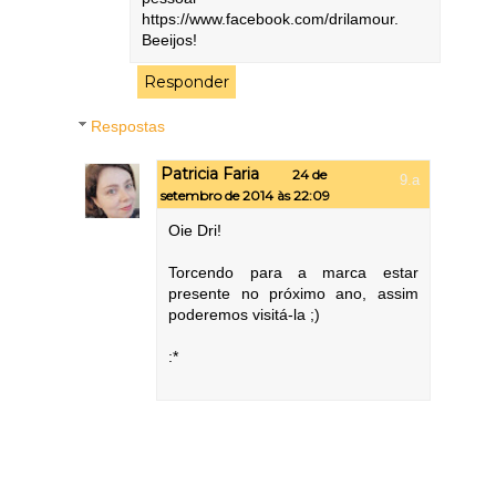
https://www.facebook.com/drilamour.
Beeijos!
Responder
Respostas
Patricia Faria
24 de
setembro de 2014 às 22:09
Oie Dri!
Torcendo para a marca estar
presente no próximo ano, assim
poderemos visitá-la ;)
:*