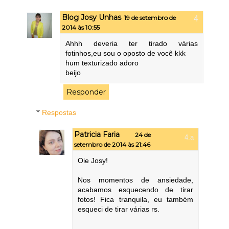
Blog Josy Unhas
19 de setembro de
2014 às 10:55
Ahhh deveria ter tirado várias
fotinhos,eu sou o oposto de você kkk
hum texturizado adoro
beijo
Responder
Respostas
Patricia Faria
24 de
setembro de 2014 às 21:46
Oie Josy!
Nos momentos de ansiedade,
acabamos esquecendo de tirar
fotos! Fica tranquila, eu também
esqueci de tirar várias rs.