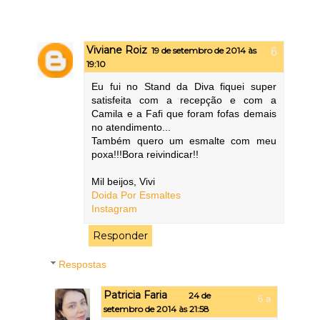
Viviane Roiz
19 de setembro de 2014 às
19:10
Eu fui no Stand da Diva fiquei super
satisfeita com a recepção e com a
Camila e a Fafi que foram fofas demais
no atendimento...
Também quero um esmalte com meu
poxa!!!Bora reivindicar!!
Mil beijos, Vivi
Doida Por Esmaltes
Instagram
Responder
Respostas
Patricia Faria
24 de
setembro de 2014 às 21:58