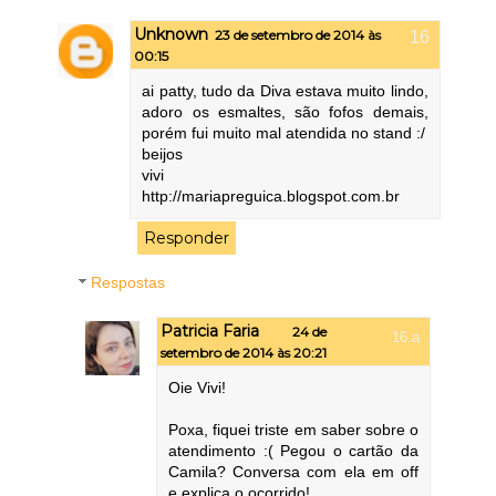
Unknown
23 de setembro de 2014 às
00:15
ai patty, tudo da Diva estava muito lindo,
adoro os esmaltes, são fofos demais,
porém fui muito mal atendida no stand :/
beijos
vivi
http://mariapreguica.blogspot.com.br
Responder
Respostas
Patricia Faria
24 de
setembro de 2014 às 20:21
Oie Vivi!
Poxa, fiquei triste em saber sobre o
atendimento :( Pegou o cartão da
Camila? Conversa com ela em off
e explica o ocorrido!