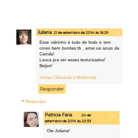
Juliana
21 de setembro de 2014 às 16:29
Esse vidrinho é tudo de lindo e tem
cores bem bonitas tb , amei oa azuis da
Camila!
Louca pra ver esses texturizados!
Beijos!
Unhas Clássicas e Modernas
Responder
Respostas
Patricia Faria
24 de
setembro de 2014 às 22:33
Oie Juliana!