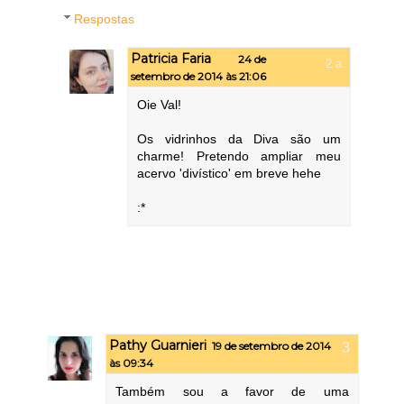
Respostas
Patricia Faria
24 de
setembro de 2014 às 21:06
Oie Val!
Os vidrinhos da Diva são um
charme! Pretendo ampliar meu
acervo 'divístico' em breve hehe
:*
Pathy Guarnieri
19 de setembro de 2014
às 09:34
Também sou a favor de uma