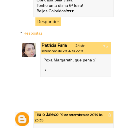
Obrigada pela visita
Tenho uma ótima 6ª feira!
Beijos Coloridos!♥♥♥
Responder
Respostas
Patricia Faria
24 de
setembro de 2014 às 22:01
Poxa Margareth, que pena :(
:*
Tira o Jaleco
19 de setembro de 2014 às
23:35