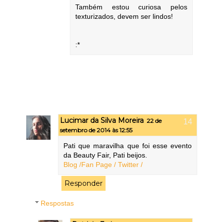
Também estou curiosa pelos
texturizados, devem ser lindos!
:*
Lucimar da Silva Moreira
22 de
setembro de 2014 às 12:55
Pati que maravilha que foi esse evento
da Beauty Fair, Pati beijos.
Blog /
Fan Page /
Twitter /
Responder
Respostas