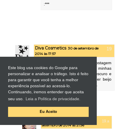
:***
Diva Cosmetics
30 de setembro de
2014 às 17:57
Olá Patricia Adorei as fotos a postagem
Este blog usa cookies do Google para
ficou incrível e os esmaltes nas minhas
unhas são o Lídia o azul mais escuro e
personalizar e analisar o tráfego. Isto é feito
o Carol o azul mais claro....super beijo
para garantir que você tenha a melhor
essa vai pro blog da Diva hein ....
experiência possível ao acessá-lo.
Continuando, iremos entender que aceita
Responder
seu uso.
Leia a Política de privacidade.
Respostas
Eu Aceito
Patricia Faria
30 de
setembro de 2014 às 21:56