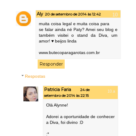
Aly
20 de setembro de 2014 às 12:42
muita coisa legal e muita coisa para
se falar ainda né Paty? Amei seu blog e
também visitei o stand da Diva, um
amor! ♥ beijos linda
www.butecoparagarotas.com.br
Responder
Respostas
Patricia Faria
24 de
setembro de 2014 às 22:15
Olá Alynne!
Adorei a oportunidade de conhecer
a Diva, foi divino :D
:*