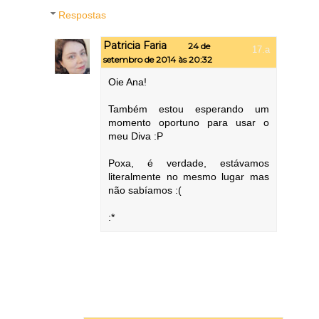
Respostas
Patricia Faria
24 de
setembro de 2014 às 20:32
Oie Ana!
Também estou esperando um
momento oportuno para usar o
meu Diva :P
Poxa, é verdade, estávamos
literalmente no mesmo lugar mas
não sabíamos :(
:*