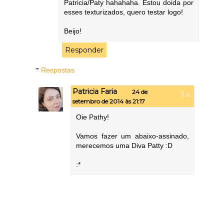
Patricia/Paty hahahaha. Estou doida por
esses texturizados, quero testar logo!
Beijo!
Responder
Respostas
Patricia Faria
24 de
setembro de 2014 às 21:17
Oie Pathy!
Vamos fazer um abaixo-assinado,
merecemos uma Diva Patty :D
:*