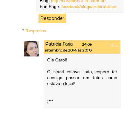
Blog:
http://carolbrasileiro.com.br/
Fan Page:
facebook/blogcarolbrasileiro
Responder
Respostas
Patricia Faria
24 de
setembro de 2014 às 20:18
Oie Carol!
O stand estava lindo, espero ter
consigo passar em fotos como
estava o local!
:***