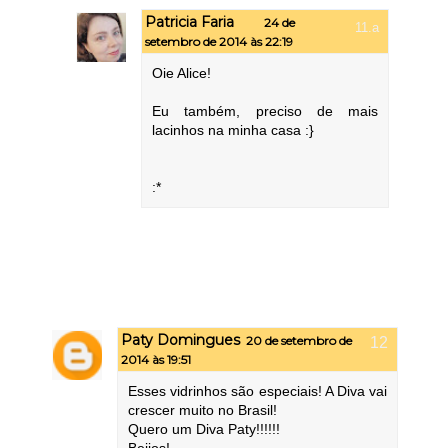
Patricia Faria
24 de
setembro de 2014 às 22:19
Oie Alice!
Eu também, preciso de mais
lacinhos na minha casa :}
:*
Paty Domingues
20 de setembro de
2014 às 19:51
Esses vidrinhos são especiais! A Diva vai
crescer muito no Brasil!
Quero um Diva Paty!!!!!!
Beijos!