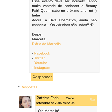
Esse evento deve ser incrível!! Tenho
muita vontade de conhecer a Beauty
Fair! Quem sabe no próximo ano, né :)
hehe
Adorei a Diva Cosmetics, ainda não
conhecia... Os vidrinhos são lindos!! :D
Beijos,
Marcella
Diário de Marcella
-
Facebook
-
Twitter
-
Youtube
-
Instagram
Responder
Respostas
Patricia Faria
24 de
setembro de 2014 às 22:03
Oie Marcella!