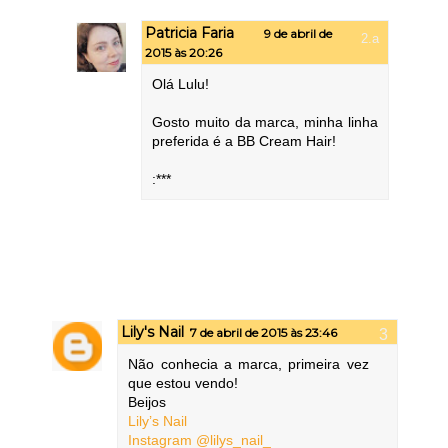
Patricia Faria
9 de abril de
2015 às 20:26
Olá Lulu!
Gosto muito da marca, minha linha
preferida é a BB Cream Hair!
:***
Lily's Nail
7 de abril de 2015 às 23:46
Não conhecia a marca, primeira vez
que estou vendo!
Beijos
Lily’s Nail
Instagram @lilys_nail_