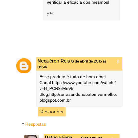
verificar a eficácia dos mesmos!
:***
Nequéren Reis
8 de abril de 2015 às
09:47
Esse produto é tudo de bom amei
Canal:https://www.youtube.com/watch?
v=B_PCR9rMnVk
Blog:http://arrasandonobatomvermelho.
blogspot.com.br
Responder
Respostas
Patricia Faria
9 de abril de