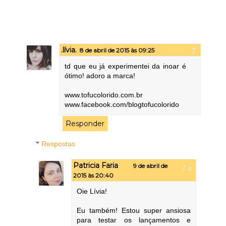
.lívia.
8 de abril de 2015 às 09:25
td que eu já experimentei da inoar é
ótimo! adoro a marca!
www.tofucolorido.com.br
www.facebook.com/blogtofucolorido
Responder
Respostas
Patricia Faria
9 de abril de
2015 às 20:40
Oie Lívia!
Eu também! Estou super ansiosa
para testar os lançamentos e