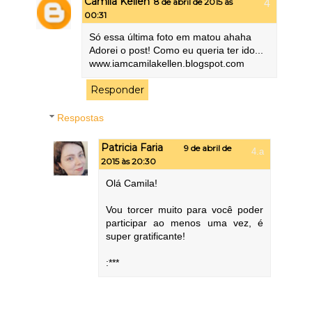
Camila Kellen
8 de abril de 2015 às
00:31
Só essa última foto em matou ahaha
Adorei o post! Como eu queria ter ido...
www.iamcamilakellen.blogspot.com
Responder
Respostas
Patricia Faria
9 de abril de
2015 às 20:30
Olá Camila!
Vou torcer muito para você poder
participar ao menos uma vez, é
super gratificante!
:***