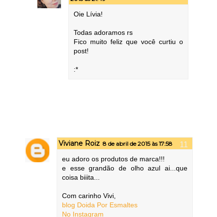
Oie Lívia!
Todas adoramos rs
Fico muito feliz que você curtiu o
post!
:*
Viviane Roiz
8 de abril de 2015 às 17:58
eu adoro os produtos de marca!!!
e esse grandão de olho azul ai...que
coisa biiita...
Com carinho Vivi,
blog Doida Por Esmaltes
No Instagram