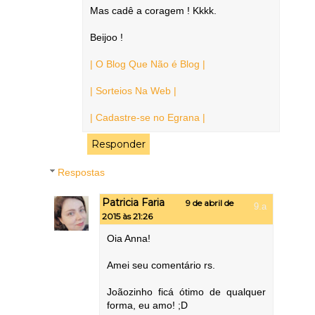
Mas cadê a coragem ! Kkkk.
Beijoo !
| O Blog Que Não é Blog |
| Sorteios Na Web |
| Cadastre-se no Egrana |
Responder
Respostas
Patricia Faria
9 de abril de
2015 às 21:26
Oia Anna!
Amei seu comentário rs.
Joãozinho ficá ótimo de qualquer
forma, eu amo! ;D