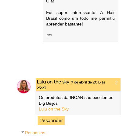
Olá!
Foi super interessante! A Hair
Brasil como um todo me permitiu
aprender bastante!
:***
Lulu on the sky
7 de abril de 2015 às
23:23
Os produtos da INOAR são excelentes
Big Beijos
Lulu on the Sky
Responder
Respostas