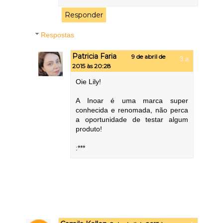
Responder
Respostas
Patricia Faria
9 de abril de
2015 às 20:28
Oie Lily!
A Inoar é uma marca super
conhecida e renomada, não perca
a oportunidade de testar algum
produto!
:***