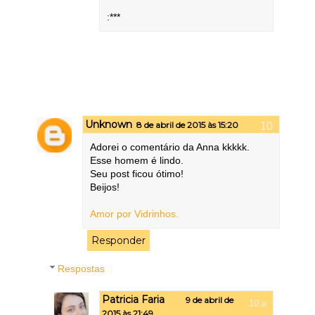
:***
Unknown
8 de abril de 2015 às 15:20
Adorei o comentário da Anna kkkkk.
Esse homem é lindo.
Seu post ficou ótimo!
Beijos!
Amor por Vidrinhos.
Responder
Respostas
Patricia Faria
9 de abril de
2015 às 21:49