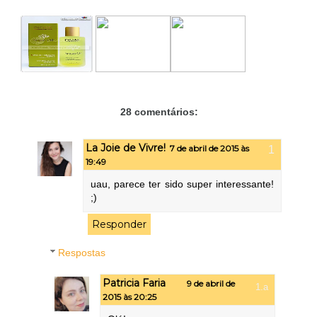
28 comentários:
La Joie de Vivre!
7 de abril de 2015 às
19:49
uau, parece ter sido super interessante!
;)
Responder
Respostas
Patricia Faria
9 de abril de
2015 às 20:25