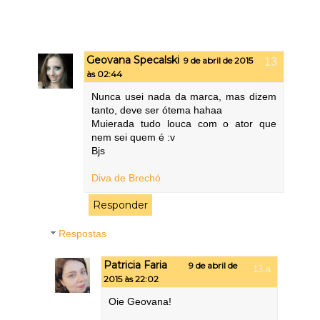
Geovana Specalski
9 de abril de 2015
às 02:44
Nunca usei nada da marca, mas dizem
tanto, deve ser ótema hahaa
Muierada tudo louca com o ator que
nem sei quem é :v
Bjs
Diva de Brechó
Responder
Respostas
Patricia Faria
9 de abril de
2015 às 22:02
Oie Geovana!