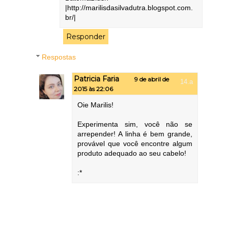
|http://marilisdasilvadutra.blogspot.com.
br/|
Responder
Respostas
Patricia Faria
9 de abril de
2015 às 22:06
Oie Marilis!
Experimenta sim, você não se
arrepender! A linha é bem grande,
provável que você encontre algum
produto adequado ao seu cabelo!
:*