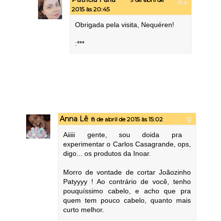
2015 às 20:45
Obrigada pela visita, Nequéren!
:***
Anna Lê
8 de abril de 2015 às 15:02
Aiiiii gente, sou doida pra
experimentar o Carlos Casagrande, ops,
digo... os produtos da Inoar.
Morro de vontade de cortar Joãozinho
Patyyyy ! Ao contrário de você, tenho
pouquíssimo cabelo, e acho que pra
quem tem pouco cabelo, quanto mais
curto melhor.