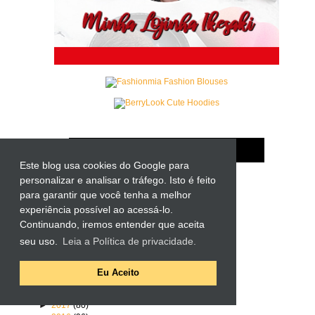
Este blog usa cookies do Google para
personalizar e analisar o tráfego. Isto é feito
para garantir que você tenha a melhor
Arquivo do blog
experiência possível ao acessá-lo.
►
2024
(6)
Continuando, iremos entender que aceita
►
2023
(29)
seu uso.
Leia a Política de privacidade.
►
2022
(95)
►
2021
(120)
►
2020
(110)
Eu Aceito
►
2019
(126)
►
2018
(107)
►
2017
(80)