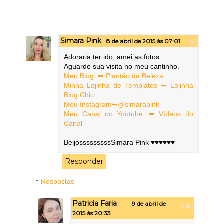
Simara Pink
8 de abril de 2015 às 07:01
Adoraria ter ido, amei as fotos.
Aguardo sua visita no meu cantinho.
Meu Blog: ➥ Plantão da Beleza
Minha Lojinha de Templates ➥ Lojinha
Blog Chic
Meu Instagram➥@simarapink
Meu Canal no Youtube: ➥ Vídeos do
Canal
BeijosssssssssSimara Pink ♥♥♥♥♥♥
Responder
Respostas
Patricia Faria
9 de abril de
2015 às 20:33