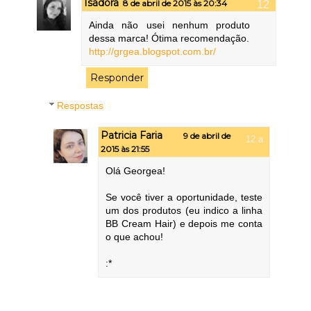
Isadora
8 de abril de 2015 às 20:34
Ainda não usei nenhum produto
dessa marca! Ótima recomendação.
http://grgea.blogspot.com.br/
Responder
Respostas
Patricia Faria
9 de abril de
2015 às 21:55
Olá Georgea!
Se você tiver a oportunidade, teste
um dos produtos (eu indico a linha
BB Cream Hair) e depois me conta
o que achou!
:*