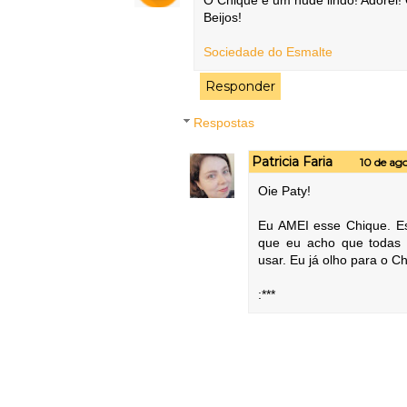
Beijos!
Sociedade do Esmalte
Responder
Respostas
Patricia Faria
10 de ago
Oie Paty!
Eu AMEI esse Chique. Es
que eu acho que todas 
usar. Eu já olho para o 
:***