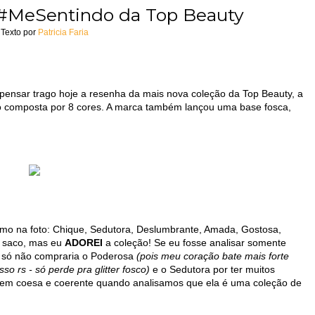
 #MeSentindo da Top Beauty
Texto por
Patricia Faria
ensar trago hoje a resenha da mais nova coleção da Top Beauty, a
o composta por 8 cores. A marca também lançou uma base fosca,
omo na foto: Chique, Sedutora, Deslumbrante, Amada, Gostosa,
e saco, mas eu
ADOREI
a coleção! Se eu fosse analisar somente
a, só não compraria o Poderosa
(pois meu coração bate mais forte
o rs - só perde pra glitter fosco)
e o Sedutora por ter muitos
bem coesa e coerente quando analisamos que ela é uma coleção de