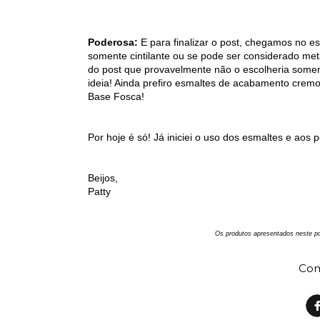
Poderosa:
E para finalizar o post, chegamos no e
somente cintilante ou se pode ser considerado metá
do post que provavelmente não o escolheria somente
ideia! Ainda prefiro esmaltes de acabamento cre
Base Fosca!
Por hoje é só! Já iniciei o uso dos esmaltes e aos
Beijos,
Patty
Os produtos apresentados neste po
Com