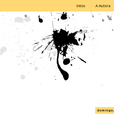
Início
A Autora
domingo,