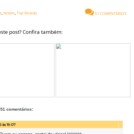
s
,
testes
,
Top Beauty
51 COMENTÁRIOS
ste post? Confira também:
51 comentários:
5 às 19:07
 Quem eu engano, gostei de vários! kkkkkkk