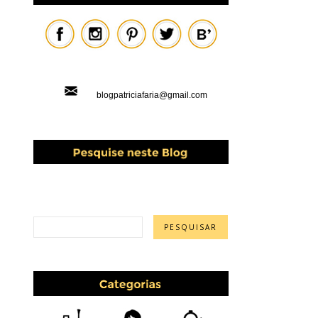
blogpatriciafaria@gmail.com
PESQUISAR ESTE BLOG