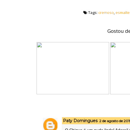
Tags:
cremoso
,
esmalte
Gostou de
Paty Domingues
2 de agosto de 201
O Chique é um nude lindo! Adorei!