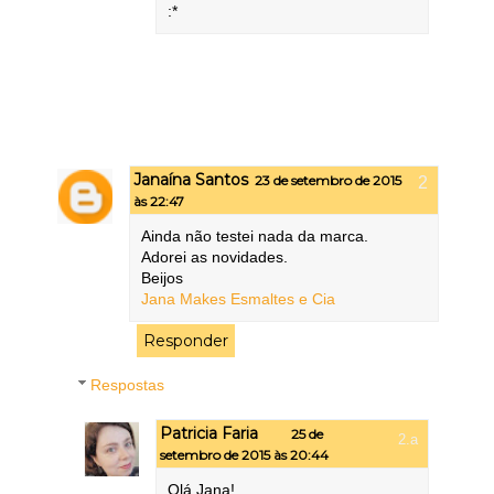
:*
Janaína Santos
23 de setembro de 2015
às 22:47
Ainda não testei nada da marca.
Adorei as novidades.
Beijos
Jana Makes Esmaltes e Cia
Responder
Respostas
Patricia Faria
25 de
setembro de 2015 às 20:44
Olá Jana!