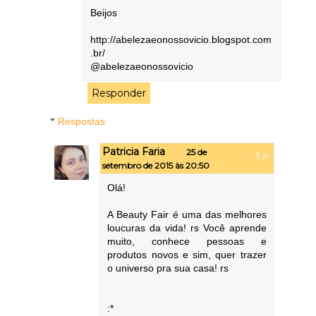
Beijos
http://abelezaeonossovicio.blogspot.com
.br/
@abelezaeonossovicio
Responder
Respostas
Patricia Faria
25 de
setembro de 2015 às 20:50
Olá!
A Beauty Fair é uma das melhores
loucuras da vida! rs Você aprende
muito, conhece pessoas e
produtos novos e sim, quer trazer
o universo pra sua casa! rs
:*