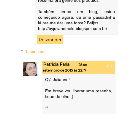
resenha pra gente dos produtos.
Também tenho um blog, estou
começando agora, dá uma passadinha
lá pra me dar uma força? Beijos
http://byjulianemelo.blogspot.com.br/
Responder
Respostas
Patricia Faria
25 de
setembro de 2015 às 22:17
Olá Julianne!
Em breve vou liberar uma resenha,
fique de olho ;)
:*