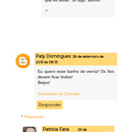
:*
Paty Domingues
28 de setembro de
2015 às 08:13
Eu quero esse banho de verniz! Os fios
devem ficar lindos!
Beijos!
Sociedade do Esmalte
Responder
Respostas
Patricia Faria
29 de