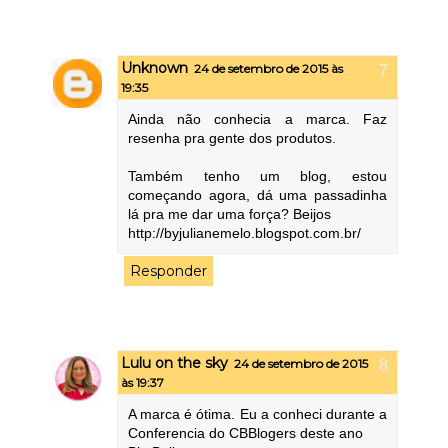
Unknown
24 de setembro de 2015 às
19:35
Ainda não conhecia a marca. Faz
resenha pra gente dos produtos.
Também tenho um blog, estou
começando agora, dá uma passadinha
lá pra me dar uma força? Beijos
http://byjulianemelo.blogspot.com.br/
Responder
Lulu on the sky
24 de setembro de 2015
às 19:37
A marca é ótima. Eu a conheci durante a
Conferencia do CBBlogers deste ano