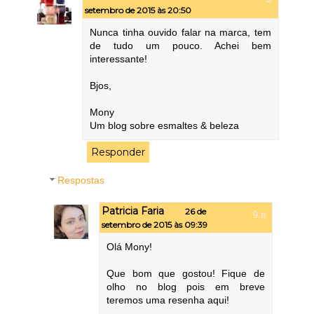
setembro de 2015 às 20:50
Nunca tinha ouvido falar na marca, tem
de tudo um pouco. Achei bem
interessante!
Bjos,
Mony
Um blog sobre esmaltes & beleza
Responder
Respostas
Patricia Faria
26 de
setembro de 2015 às 09:39
Olá Mony!
Que bom que gostou! Fique de
olho no blog pois em breve
teremos uma resenha aqui!