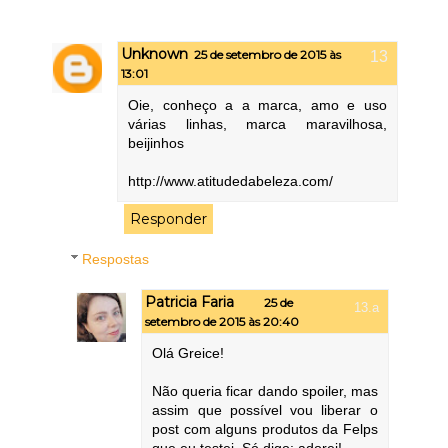
Unknown
25 de setembro de 2015 às
13:01
Oie, conheço a a marca, amo e uso
várias linhas, marca maravilhosa,
beijinhos
http://www.atitudedabeleza.com/
Responder
Respostas
Patricia Faria
25 de
setembro de 2015 às 20:40
Olá Greice!
Não queria ficar dando spoiler, mas
assim que possível vou liberar o
post com alguns produtos da Felps
que eu testei. Só digo: adorei!