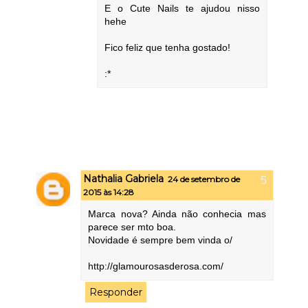
E o Cute Nails te ajudou nisso
hehe
Fico feliz que tenha gostado!
:*
Nathalia Gabriela
24 de setembro de
2015 às 14:28
Marca nova? Ainda não conhecia mas
parece ser mto boa.
Novidade é sempre bem vinda o/
http://glamourosasderosa.com/
Responder