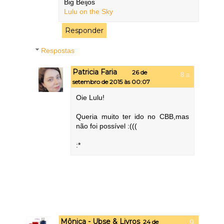
Big Beijos
Lulu on the Sky
Responder
Respostas
Patricia Faria
26 de
setembro de 2015 às 00:07
Oie Lulu!
Queria muito ter ido no CBB,mas
não foi possível :(((
:*
Mônica - Ubse & Livros
24 de