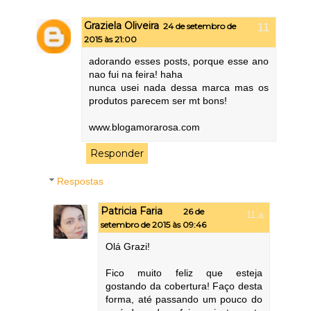
Graziela Oliveira
24 de setembro de
2015 às 21:00
adorando esses posts, porque esse ano
nao fui na feira! haha
nunca usei nada dessa marca mas os
produtos parecem ser mt bons!
www.blogamorarosa.com
Responder
Respostas
Patricia Faria
26 de
setembro de 2015 às 09:46
Olá Grazi!
Fico muito feliz que esteja
gostando da cobertura! Faço desta
forma, até passando um pouco do