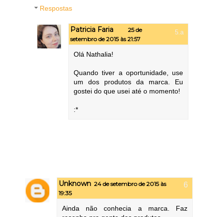
Respostas
Patricia Faria
25 de
setembro de 2015 às 21:57
Olá Nathalia!
Quando tiver a oportunidade, use
um dos produtos da marca. Eu
gostei do que usei até o momento!
:*
Unknown
24 de setembro de 2015 às
19:35
Ainda não conhecia a marca. Faz