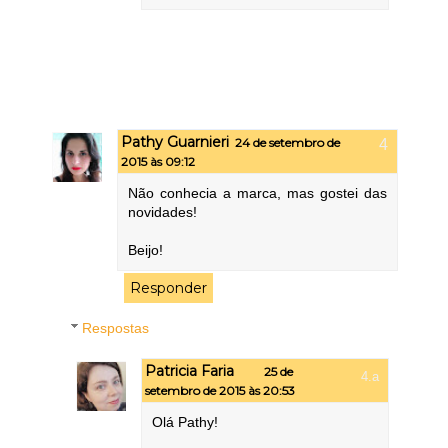
Pathy Guarnieri
24 de setembro de
2015 às 09:12
Não conhecia a marca, mas gostei das
novidades!
Beijo!
Responder
Respostas
Patricia Faria
25 de
setembro de 2015 às 20:53
Olá Pathy!