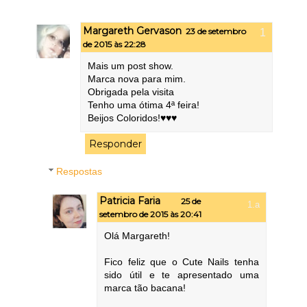
Margareth Gervason
23 de setembro
de 2015 às 22:28
Mais um post show.
Marca nova para mim.
Obrigada pela visita
Tenho uma ótima 4ª feira!
Beijos Coloridos!♥♥♥
Responder
Respostas
Patricia Faria
25 de
setembro de 2015 às 20:41
Olá Margareth!
Fico feliz que o Cute Nails tenha
sido útil e te apresentado uma
marca tão bacana!