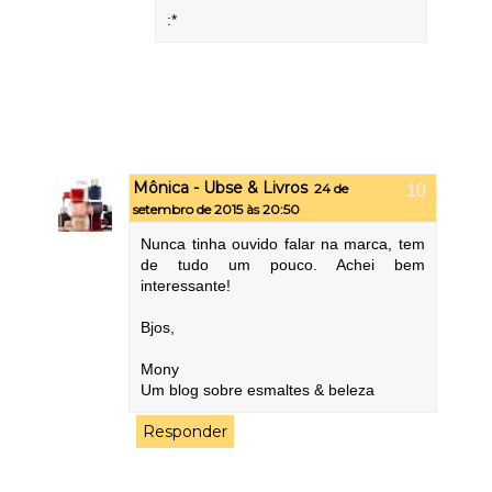
:*
Mônica - Ubse & Livros
24 de
setembro de 2015 às 20:50
Nunca tinha ouvido falar na marca, tem
de tudo um pouco. Achei bem
interessante!
Bjos,
Mony
Um blog sobre esmaltes & beleza
Responder