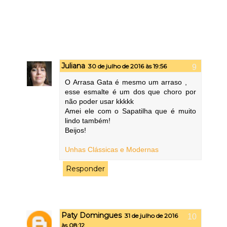
Juliana
30 de julho de 2016 às 19:56
O Arrasa Gata é mesmo um arraso ,
esse esmalte é um dos que choro por
não poder usar kkkkk
Amei ele com o Sapatilha que é muito
lindo também!
Beijos!
Unhas Clássicas e Modernas
Responder
Paty Domingues
31 de julho de 2016
às 08:12