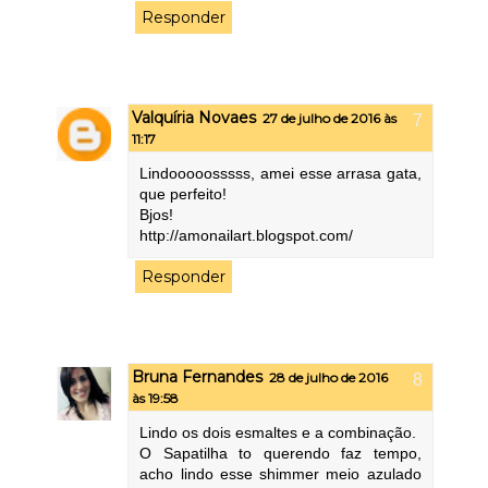
Responder
Valquíria Novaes
27 de julho de 2016 às
11:17
Lindooooosssss, amei esse arrasa gata,
que perfeito!
Bjos!
http://amonailart.blogspot.com/
Responder
Bruna Fernandes
28 de julho de 2016
às 19:58
Lindo os dois esmaltes e a combinação.
O Sapatilha to querendo faz tempo,
acho lindo esse shimmer meio azulado