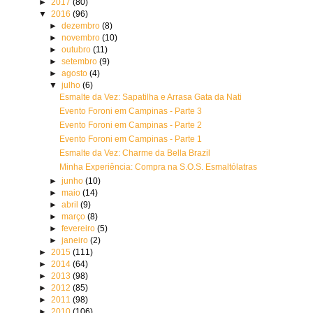
►
2017
(80)
▼
2016
(96)
►
dezembro
(8)
►
novembro
(10)
►
outubro
(11)
►
setembro
(9)
►
agosto
(4)
▼
julho
(6)
Esmalte da Vez: Sapatilha e Arrasa Gata da Nati
Evento Foroni em Campinas - Parte 3
Evento Foroni em Campinas - Parte 2
Evento Foroni em Campinas - Parte 1
Esmalte da Vez: Charme da Bella Brazil
Minha Experiência: Compra na S.O.S. Esmaltólatras
►
junho
(10)
►
maio
(14)
►
abril
(9)
►
março
(8)
►
fevereiro
(5)
►
janeiro
(2)
►
2015
(111)
►
2014
(64)
►
2013
(98)
►
2012
(85)
►
2011
(98)
►
2010
(106)