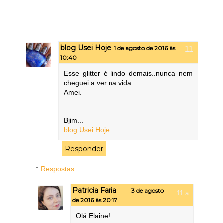
blog Usei Hoje
1 de agosto de 2016 às
10:40
Esse glitter é lindo demais..nunca nem
cheguei a ver na vida.
Amei.
Bjim...
blog Usei Hoje
Responder
Respostas
Patricia Faria
3 de agosto
de 2016 às 20:17
Olá Elaine!