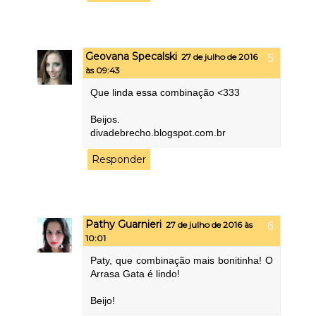
Geovana Specalski
27 de julho de 2016
às 09:43
Que linda essa combinação <333
Beijos.
divadebrecho.blogspot.com.br
Responder
Pathy Guarnieri
27 de julho de 2016 às
10:01
Paty, que combinação mais bonitinha! O
Arrasa Gata é lindo!
Beijo!