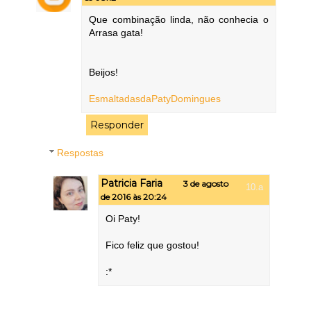
Que combinação linda, não conhecia o
Arrasa gata!
Beijos!
EsmaltadasdaPatyDomingues
Responder
Respostas
Patricia Faria
3 de agosto
de 2016 às 20:24
Oi Paty!
Fico feliz que gostou!
:*