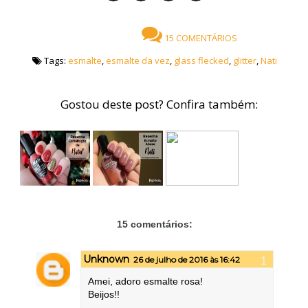
15 COMENTÁRIOS
Tags:
esmalte
,
esmalte da vez
,
glass flecked
,
glitter
,
Nati
Gostou deste post? Confira também:
15 comentários:
Unknown
26 de julho de 2016 às 16:42
Amei, adoro esmalte rosa!
Beijos!!