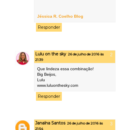
Jéssica R. Coelho Blog
Responder
Lulu on the sky
26 de julho de 2016 às
21:39
Que lindeza essa combinação!
Big Beijos,
Lulu
www.luluonthesky.com
Responder
Janaína Santos
26 de julho de 2016 às
21:54