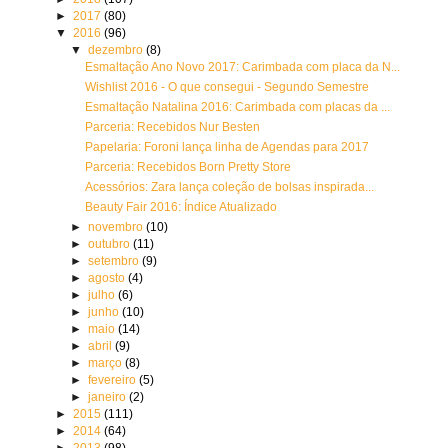
►
2017
(80)
▼
2016
(96)
▼
dezembro
(8)
Esmaltação Ano Novo 2017: Carimbada com placa da N...
Wishlist 2016 - O que consegui - Segundo Semestre
Esmaltação Natalina 2016: Carimbada com placas da ...
Parceria: Recebidos Nur Besten
Papelaria: Foroni lança linha de Agendas para 2017
Parceria: Recebidos Born Pretty Store
Acessórios: Zara lança coleção de bolsas inspirada...
Beauty Fair 2016: Índice Atualizado
►
novembro
(10)
►
outubro
(11)
►
setembro
(9)
►
agosto
(4)
►
julho
(6)
►
junho
(10)
►
maio
(14)
►
abril
(9)
►
março
(8)
►
fevereiro
(5)
►
janeiro
(2)
►
2015
(111)
►
2014
(64)