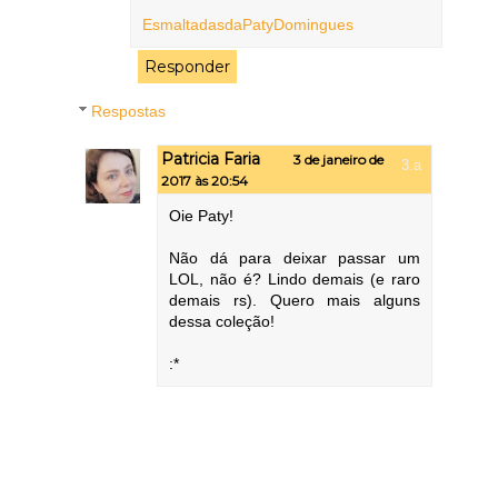
EsmaltadasdaPatyDomingues
Responder
Respostas
Patricia Faria
3 de janeiro de
2017 às 20:54
Oie Paty!
Não dá para deixar passar um
LOL, não é? Lindo demais (e raro
demais rs). Quero mais alguns
dessa coleção!
:*