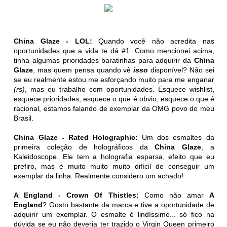
China Glaze - LOL:
Quando você não acredita nas
oportunidades que a vida te dá #1. Como mencionei acima,
tinha algumas prioridades baratinhas para adquirir da
China
Glaze
, mas quem pensa quando vê
isso
disponível? Não sei
se eu realmente estou me esforçando muito para me enganar
(rs)
, mas eu trabalho com oportunidades. Esquece wishlist,
esquece prioridades, esquece o que é obvio, esquece o que é
racional, estamos falando de exemplar da OMG povo do meu
Brasil.
China Glaze - Rated Holographic:
Um dos esmaltes da
primeira coleção de holográficos da
China Glaze
, a
Kaleidoscope. Ele tem a holografia esparsa, efeito que eu
prefiro, mas é muito muito muito difícil de conseguir um
exemplar da linha. Realmente considero um achado!
A England - Crown Of Thistles:
Como não amar
A
England
? Gosto bastante da marca e tive a oportunidade de
adquirir um exemplar. O esmalte é lindíssimo... só fico na
dúvida se eu não deveria ter trazido o Virgin Queen primeiro