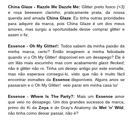
China Glaze - Razzle Me Dazzle Me:
Glitter preto fosco
(<3)
e rosa beeeeem clarinho, praticamente prata, da nossa
querida and amada
China Glaze
. Eu tinha outras prioridades
para adquirir da marca, pois China Glaze é um dos meus
amores, mas surgiu a oportunidade desse comprar glitter e
assim o fiz.
Essence - Oh My Glitter!:
Todos sabem da minha paixão da
minha marca, certo? Então imaginem a minha felicidade
quando vi o Oh My Glitter! disponível em um desapego? Ele é
um lilás mais escurinho mas com acabamento
glass flecked
,
não é glitter não rs. Tinha um desejo antigo por este esmalte,
mas não esperava consegui-lo, visto que não é muito fácil
encontrar esmaltes da
Essence
disponíveis. Alguns anos se
passaram e o Oh My Glitter! veio parar em minha casa \o/
Essence - Where Is The Party?:
Mais um
Essence
amor
que veio no desapego. Um dos grandes sucessos da marca,
primo do Ki da
Zoya
e do Gray's Anatomy da
Wet 'n' Wild
,
não tinha como deixar passar, não é?