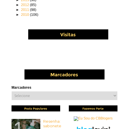
►
2013
(98)
►
2012
(85)
►
2011
(98)
►
2010
(106)
Marcadores
Resenha:
sabonete