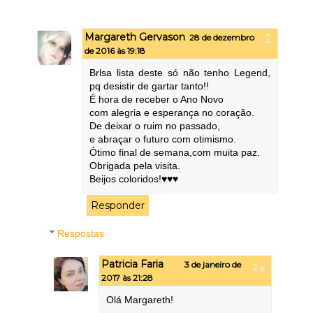
Margareth Gervason
28 de dezembro
de 2016 às 19:18
Brlsa lista deste só não tenho Legend,
pq desistir de gartar tanto!!
É hora de receber o Ano Novo
com alegria e esperança no coração.
De deixar o ruim no passado,
e abraçar o futuro com otimismo.
Ótimo final de semana,com muita paz.
Obrigada pela visita.
Beijos coloridos!♥♥♥
Responder
Respostas
Patricia Faria
3 de janeiro de
2017 às 21:28
Olá Margareth!