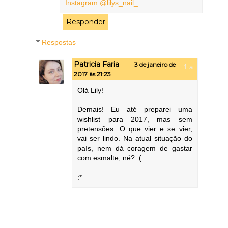
Instagram @lilys_nail_
Responder
Respostas
Patricia Faria
3 de janeiro de
2017 às 21:23
Olá Lily!
Demais! Eu até preparei uma
wishlist para 2017, mas sem
pretensões. O que vier e se vier,
vai ser lindo. Na atual situação do
país, nem dá coragem de gastar
com esmalte, né? :(
:*