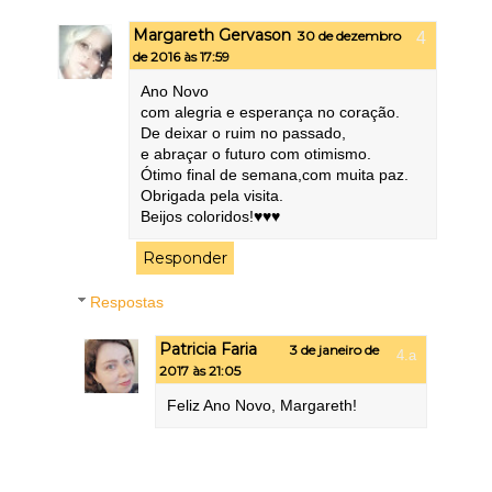
Margareth Gervason
30 de dezembro
de 2016 às 17:59
Ano Novo
com alegria e esperança no coração.
De deixar o ruim no passado,
e abraçar o futuro com otimismo.
Ótimo final de semana,com muita paz.
Obrigada pela visita.
Beijos coloridos!♥♥♥
Responder
Respostas
Patricia Faria
3 de janeiro de
2017 às 21:05
Feliz Ano Novo, Margareth!