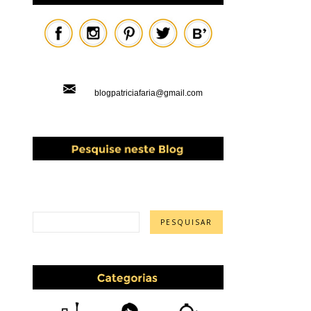
blogpatriciafaria@gmail.com
PESQUISAR ESTE BLOG