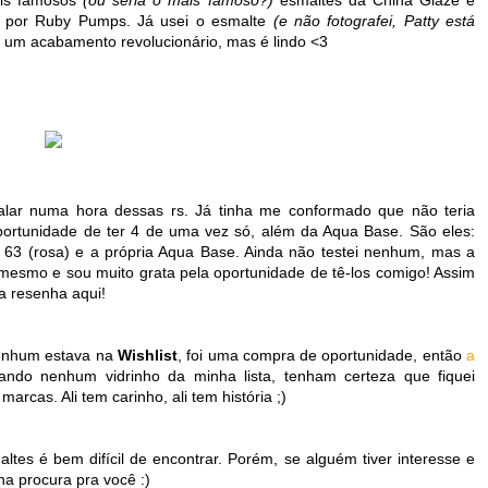
de por Ruby Pumps. Já usei o esmalte
(e não fotografei, Patty está
 um acabamento revolucionário, mas é lindo <3
lar numa hora dessas rs. Já tinha me conformado que não teria
rtunidade de ter 4 de uma vez só, além da Aqua Base. São eles:
, 63 (rosa) e a própria Aqua Base. Ainda não testei nenhum, mas a
 mesmo e sou muito grata pela oportunidade de tê-los comigo! Assim
a resenha aqui!
Nenhum estava na
Wishlist
, foi uma compra de oportunidade, então
a
ndo nenhum vidrinho da minha lista, tenham certeza que fiquei
arcas. Ali tem carinho, ali tem história ;)
ltes é bem difícil de encontrar. Porém, se alguém tiver interesse e
na procura pra você :)