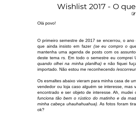
Wishlist 2017 - O qu
Olá povo!
O primeiro semestre de 2017 se encerrou, o ano
que ainda insisto em fazer
(se eu compro o que 
mantenha uma agenda de posts com os assuntos
deste tema rs. Em todo o semestre eu comprei
quando olhei na minha planilha)
e não fiquei fuç
importado. Não estou me reconhecendo
/escorreu
Os esmaltes abaixo vieram para minha casa de uma
vendedor ou loja caso alguém se interesse, mas 
encontrado e ser objeto de interesse. Ah, mudei
funciona tão bem o rústico do matinho e da ma
minha cabeça uhauhahuahua)
. As fotos foram ti
ok?