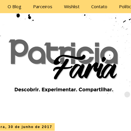
O Blog
Parceiros
Wishlist
Contato
Políti
ira, 30 de junho de 2017