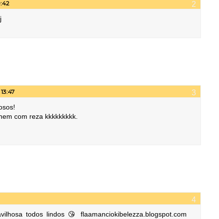
0:42
j
 13:47
osos!
nem com reza kkkkkkkkk.
avilhosa todos lindos 😘 flaamanciokibelezza.blogspot.com