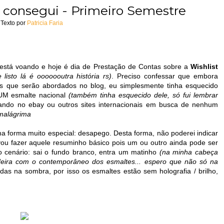
e consegui - Primeiro Semestre
Texto por
Patricia Faria
 está voando e hoje é dia de Prestação de Contas sobre a
Wishlist
listo lá é ooooooutra história rs)
. Preciso confessar que embora
 que serão abordados no blog, eu simplesmente tinha esquecido
 UM esmalte nacional
(também tinha esquecido dele, só fui lembrar
ando no ebay ou outros sites internacionais em busca de nenhum
malágrima
 forma muito especial: desapego. Desta forma, não poderei indicar
vou fazer aquele resuminho básico pois um ou outro ainda pode ser
 o cenário: sai o fundo branco, entra um matinho
(na minha cabeça
deira com o contemporâneo dos esmaltes... espero que não só na
radas na sombra, por isso os esmaltes estão sem holografia / brilho,