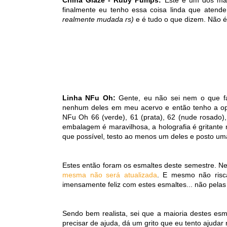
finalmente eu tenho essa coisa linda que aten
realmente mudada rs)
e é tudo o que dizem. Não é
Linha NFu Oh:
Gente, eu não sei nem o que fa
nenhum deles em meu acervo e então tenho a opo
NFu Oh 66 (verde), 61 (prata), 62 (nude rosado)
embalagem é maravilhosa, a holografia é gritante
que possível, testo ao menos um deles e posto um
Estes então foram os esmaltes deste semestre. 
mesma não será atualizada
. E mesmo não risca
imensamente feliz com estes esmaltes... não pelas m
Sendo bem realista, sei que a maioria destes esma
precisar de ajuda, dá um grito que eu tento ajudar 