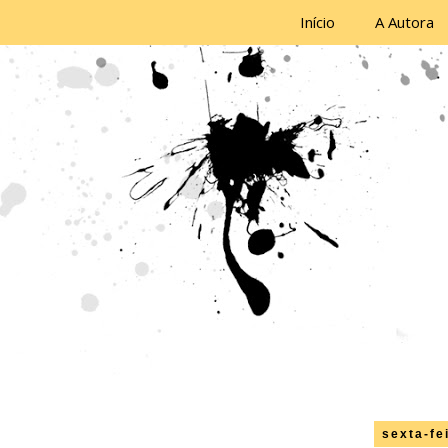
Início
A Autora
sexta-fe