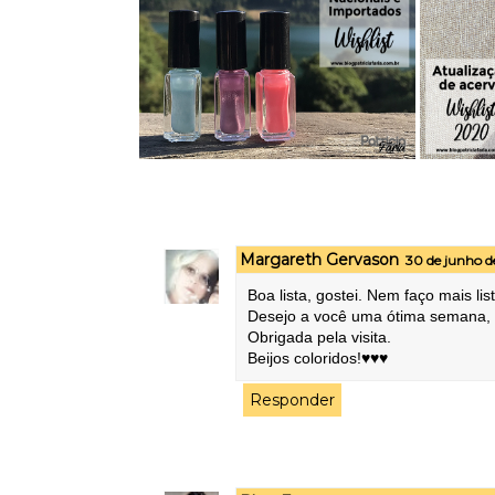
Margareth Gervason
30 de junho d
Boa lista, gostei. Nem faço mais l
Desejo a você uma ótima semana, 
Obrigada pela visita.
Beijos coloridos!♥♥♥
Responder