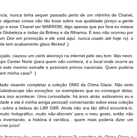
cia, nunca tinha sequer passado perto de um vidrinho de Chanel,
 e algumas coisas não tão boas sobre sua qualidade
(preço a gente
ego e esse Chanel ser MARROM, digo apenas que por fora eu estava
 Globeleza e todas da Britney e da Rihanna. E isso não ocorreu por
um Dior em promoção e ele está aqui, nunca usado até hoje rs)
, o
 ele tem acabamento
glass flecked
;)
çado, causou um certo alvoroço na internet pelo seu tom: lilás neon.
xpo Center Norte
(para quem não conhece, é o local onde ocorre as
 este mesmo esmalte e possíveis primos nacionais. Quem poderia
r em minha casa? :)
ado visando completar a coleção OMG da China Glaze. Não sinto
Kaleidoscope são exceções: os exemplares que eu conseguir delas,
ara isso acontecer. Uma curiosidade: há anos atrás, estávamos eu e
ade e ela é minha amiga pessoal)
conversando sobre essa coleção
obre a beleza do L8R G8R. Ainda não era tão difícil encontrá-lo,
muito holográfico, muito não-discreto'
para o meu gosto, então não
inventando, a história é verídica... quem mais poderia dizer um
iei juízo!
is famosos
(ou seria o mais famoso?)
esmaltes da China Glaze e