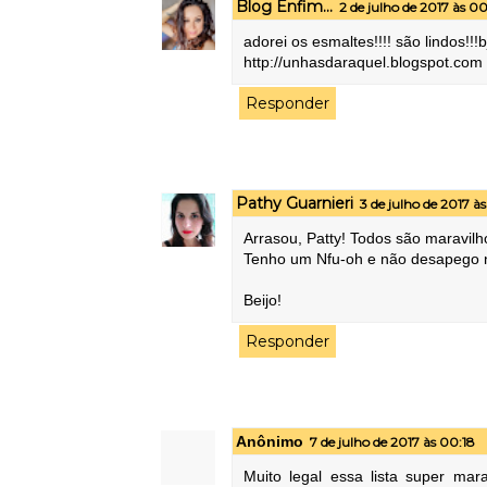
Blog Enfim...
2 de julho de 2017 às 0
adorei os esmaltes!!!! são lindos!!!b
http://unhasdaraquel.blogspot.com
Responder
Pathy Guarnieri
3 de julho de 2017 às
Arrasou, Patty! Todos são maravilh
Tenho um Nfu-oh e não desapego 
Beijo!
Responder
Anônimo
7 de julho de 2017 às 00:18
Muito legal essa lista super mar