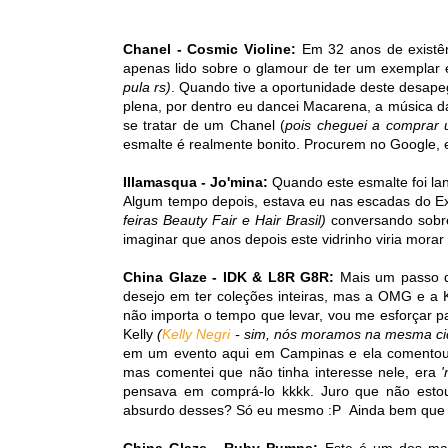
Chanel - Cosmic Violine:
Em 32 anos de existên
apenas lido sobre o glamour de ter um exemplar
pula rs)
. Quando tive a oportunidade deste desap
plena, por dentro eu dancei Macarena, a música da
se tratar de um Chanel (
pois cheguei a comprar 
esmalte é realmente bonito. Procurem no Google,
Illamasqua - Jo'mina:
Quando este esmalte foi lan
Algum tempo depois, estava eu nas escadas do E
feiras Beauty Fair e Hair Brasil)
conversando sobre
imaginar que anos depois este vidrinho viria mora
China Glaze - IDK & L8R G8R:
Mais um passo d
desejo em ter coleções inteiras, mas a OMG e a 
não importa o tempo que levar, vou me esforçar p
Kelly
(
Kelly Negri
- sim, nós moramos na mesma cid
em um evento aqui em Campinas e ela comentou s
mas comentei que não tinha interesse nele, era
'
pensava em comprá-lo kkkk. Juro que não estou 
absurdo desses? Só eu mesmo :P Ainda bem que cr
China Glaze - Ruby Pumps:
Este é um dos ma