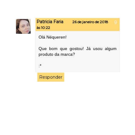
Patricia Faria
26 de janeiro de 2018
às 10:22
Olá Néqueren!
Que bom que gostou! Já usou algum
produto da marca?
:*
Responder