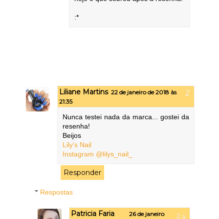
:*
Liliane Martins
22 de janeiro de 2018 às
21:35
Nunca testei nada da marca... gostei da
resenha!
Beijos
Lily’s Nail
Instagram @lilys_nail_
Responder
Respostas
Patricia Faria
26 de janeiro