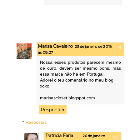
Marisa Cavaleiro
23 de janeiro de 2018
às 08:27
Nossa esses produtos parecem mesmo
de ouro, devem ser mesmo bons, mas
essa marca não há em Portugal.
Adorei o teu comentário no meu blog.
xoxo
marisascloset.blogspot.com
Responder
Respostas
Patricia Faria
26 de janeiro