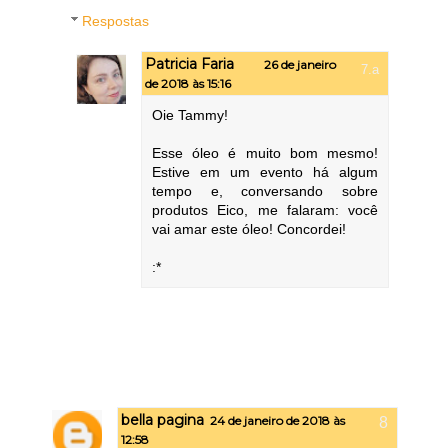
Respostas
Patricia Faria
26 de janeiro
de 2018 às 15:16
Oie Tammy!
Esse óleo é muito bom mesmo!
Estive em um evento há algum
tempo e, conversando sobre
produtos Eico, me falaram: você
vai amar este óleo! Concordei!
:*
bella pagina
24 de janeiro de 2018 às
12:58