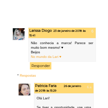
Larissa Diogo
23 de janeiro de 2018 às
15:41
Não conhecia a marca! Parece ser
muito bom mesmo! ♥
Beijos
No mundo da Lari ♥
Responder
Respostas
Patricia Faria
26 de janeiro
de 2018 às 15:29
Olá Lari!
Se tiver a oportunidade, use uma