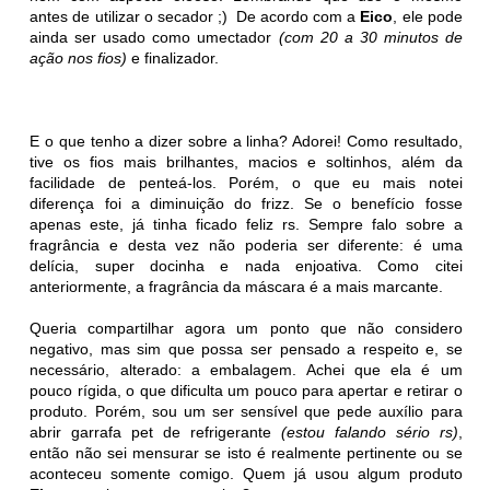
antes de utilizar o secador ;) De acordo com a
Eico
, ele pode
ainda ser usado como umectador
(com 20 a 30 minutos de
ação nos fios)
e finalizador.
E o que tenho a dizer sobre a linha? Adorei! Como resultado,
tive os fios mais brilhantes, macios e soltinhos, além da
facilidade de penteá-los. Porém, o que eu mais notei
diferença foi a diminuição do frizz. Se o benefício fosse
apenas este, já tinha ficado feliz rs. Sempre falo sobre a
fragrância e desta vez não poderia ser diferente: é uma
delícia, super docinha e nada enjoativa. Como citei
anteriormente, a fragrância da máscara é a mais marcante.
Queria compartilhar agora um ponto que não considero
negativo, mas sim que possa ser pensado a respeito e, se
necessário, alterado: a embalagem. Achei que ela é um
pouco rígida, o que dificulta um pouco para apertar e retirar o
produto. Porém, sou um ser sensível que pede auxílio para
abrir garrafa pet de refrigerante
(estou falando sério rs)
,
então não sei mensurar se isto é realmente pertinente ou se
aconteceu somente comigo. Quem já usou algum produto