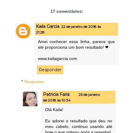
17 comentários:
Kaila Garcia
22 de janeiro de 2018 às
21:28
Amei conhecer essa linha, parece que
ele proporciona um bom resultado! ❤
www.kailagarcia.com
Responder
Respostas
Patricia Faria
26 de janeiro
de 2018 às 10:34
Olá Kaila!
Eu adorei o resultado que deu no
meu cabelo, continuo usando até
hoje o que sobrou após a resenha!