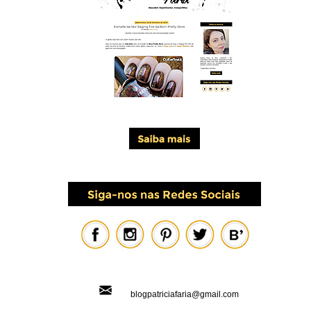
blogpatriciafaria@gmail.com