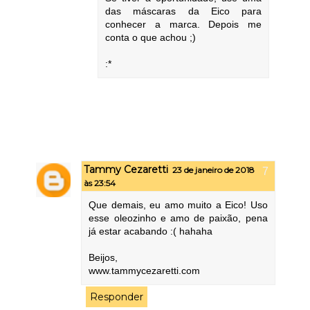
das máscaras da Eico para
conhecer a marca. Depois me
conta o que achou ;)
:*
Tammy Cezaretti
23 de janeiro de 2018
às 23:54
Que demais, eu amo muito a Eico! Uso
esse oleozinho e amo de paixão, pena
já estar acabando :( hahaha
Beijos,
www.tammycezaretti.com
Responder