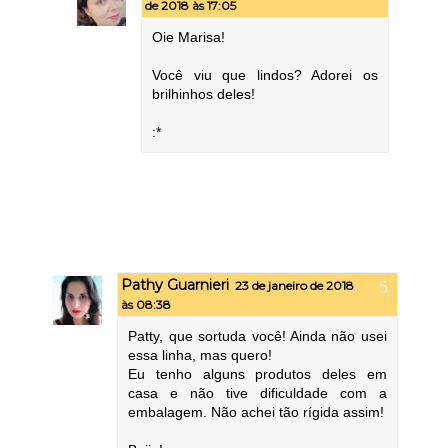
de 2018 às 17:05
Oie Marisa!
Você viu que lindos? Adorei os
brilhinhos deles!
:*
Pathy Guarnieri
23 de janeiro de 2018
às 08:38
Patty, que sortuda você! Ainda não usei
essa linha, mas quero!
Eu tenho alguns produtos deles em
casa e não tive dificuldade com a
embalagem. Não achei tão rígida assim!