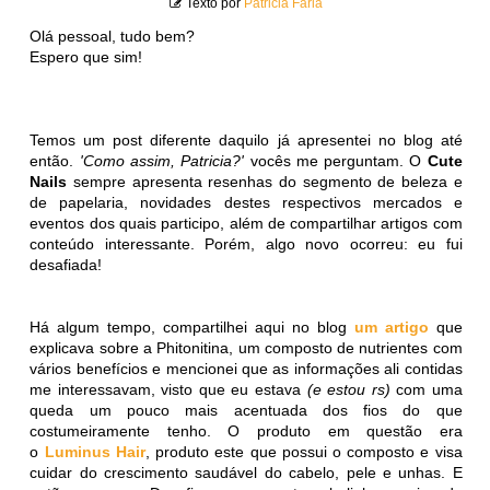
Texto por
Patricia Faria
Olá pessoal, tudo bem?
Espero que sim!
Temos um post diferente daquilo já apresentei no blog até
então.
'Como assim, Patricia?'
vocês me perguntam. O
Cute
Nails
sempre apresenta resenhas do segmento de beleza e
de papelaria, novidades destes respectivos mercados e
eventos dos quais participo, além de compartilhar artigos com
conteúdo interessante. Porém, algo novo ocorreu: eu fui
desafiada!
Há algum tempo, compartilhei aqui no blog
um artigo
que
explicava sobre a Phitonitina, um composto de nutrientes com
vários benefícios e mencionei que as informações ali contidas
me interessavam, visto que eu estava
(e estou rs)
com uma
queda um pouco mais acentuada dos fios do que
costumeiramente tenho. O produto em questão era
o
Luminus Hair
, produto este que possui o composto e visa
cuidar do crescimento saudável do cabelo, pele e unhas. E