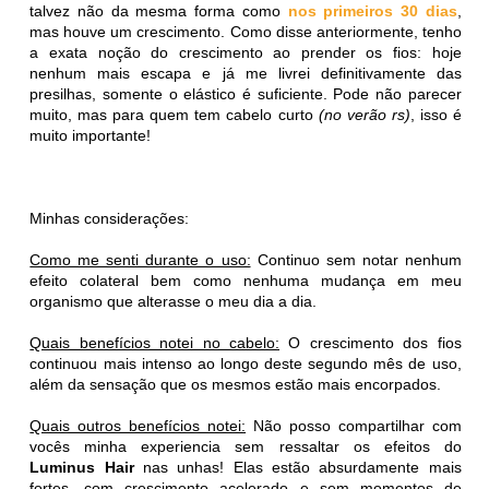
talvez não da mesma forma como
nos primeiros 30 dias
,
mas houve um crescimento. Como disse anteriormente, tenho
a exata noção do crescimento ao prender os fios: hoje
nenhum mais escapa e já me livrei definitivamente das
presilhas, somente o elástico é suficiente. Pode não parecer
muito, mas para quem tem cabelo curto
(no verão rs)
, isso é
muito importante!
Minhas considerações:
Como me senti durante o uso:
Continuo sem notar nenhum
efeito colateral bem como nenhuma mudança em meu
organismo que alterasse o meu dia a dia.
Quais benefícios notei no cabelo:
O crescimento dos fios
continuou mais intenso ao longo deste segundo mês de uso,
além da sensação que os mesmos estão mais encorpados.
Quais outros benefícios notei:
Não posso compartilhar com
vocês minha experiencia sem ressaltar os efeitos do
Luminus Hair
nas unhas! Elas estão absurdamente mais
fortes, com crescimento acelerado e sem momentos de