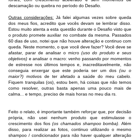
descamação ou quebra no período do Desafio.
Outras considerações:
Já falei algumas vezes sobre queda
dos meus fios, acredito que vocês devam se lembrar disso.
Estou muito atenta a esta questão durante o Desafio visto que
o produto promete auxiliar no combate da mesma. Passados
60 dias de uso, notei que não houve alteração e continuo com
queda. Neste momento, o que você deve fazer? Você deve se
afastar, parar de analisar o micro
(uso do produto e seus
objetivos)
e analisar o macro: venho passando por momentos
de estresse nos últimos tempos e, inacreditavelmente, não
conseguia enxergar que este poderia ser um dos
(ou o
maior?)
motivos de ter afetado a saúde do meu cabelo.
Fiquem tranquilas (os), estou bem, há coisas que não temos
como resolver, outras basta apenas uma pouco mais de
calma... e tempo, preciso de mais horas no meu dia rs.
Feito o relato, é importante também reforçar que, por decisão
própria, não usei nenhum produto que estimulasse o
crescimento dos fios
(os chamados shampoo bomba)
. Além
disso, para realizar as fotos, continuo utilizando o mesmo
shampoo / condicionador para não haver qualquer alteração