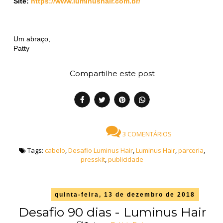
Site:
https://www.luminushair.com.br/
Um abraço,
Patty
Compartilhe este post
3 COMENTÁRIOS
Tags:
cabelo
,
Desafio Luminus Hair
,
Luminus Hair
,
parceria
,
presskit
,
publicidade
quinta-feira, 13 de dezembro de 2018
Desafio 90 dias - Luminus Hair