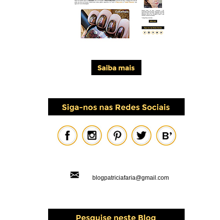
blogpatriciafaria@gmail.com