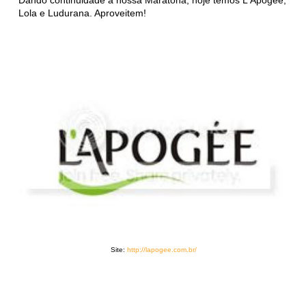
Dando continuidade a nossa Maratona, hoje temos L'Apogée,
Lola e Ludurana. Aproveitem!
Site:
http://lapogee.com.br/