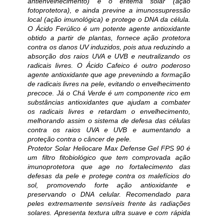
antienvelhecimento) e o eritema solar (ação
fotoprotetora), e ainda previne a imunossupressão
local (ação imunológica) e protege o DNA da célula.
O Ácido Ferúlico é um potente agente antioxidante
obtido a partir de plantas, fornece ação protetora
contra os danos UV induzidos, pois atua reduzindo a
absorção dos raios UVA e UVB e neutralizando os
radicais livres. O Ácido Cafeico é outro poderoso
agente antioxidante que age prevenindo a formação
de radicais livres na pele, evitando o envelhecimento
precoce. Já o Chá Verde é um componente rico em
substâncias antioxidantes que ajudam a combater
os radicais livres e retardam o envelhecimento,
melhorando assim o sistema de defesa das células
contra os raios UVA e UVB e aumentando a
proteção contra o câncer de pele.
Protetor Solar Heliocare Max Defense Gel FPS 90 é
um filtro fitobiológico que tem comprovada ação
imunoprotetora que age no fortalecimento das
defesas da pele e protege contra os malefícios do
sol, promovendo forte ação antioxidante e
preservando o DNA celular. Recomendado para
peles extremamente sensíveis frente às radiações
solares. Apresenta textura ultra suave e com rápida