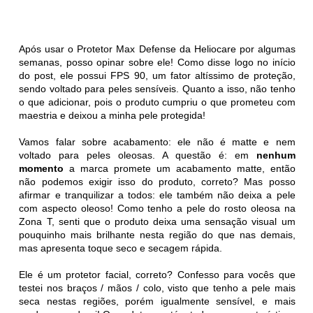
Após usar o Protetor Max Defense da Heliocare por algumas
semanas, posso opinar sobre ele! Como disse logo no início
do post, ele possui FPS 90, um fator altíssimo de proteção,
sendo voltado para peles sensíveis. Quanto a isso, não tenho
o que adicionar, pois o produto cumpriu o que prometeu com
maestria e deixou a minha pele protegida!
Vamos falar sobre acabamento: ele não é matte e nem
voltado para peles oleosas. A questão é: em
nenhum
momento
a marca promete um acabamento matte, então
não podemos exigir isso do produto, correto? Mas posso
afirmar e tranquilizar a todos: ele também não deixa a pele
com aspecto oleoso! Como tenho a pele do rosto oleosa na
Zona T, senti que o produto deixa uma sensação visual um
pouquinho mais brilhante nesta região do que nas demais,
mas apresenta toque seco e secagem rápida.
Ele é um protetor facial, correto? Confesso para vocês que
testei nos braços / mãos / colo, visto que tenho a pele mais
seca nestas regiões, porém igualmente sensível, e mais