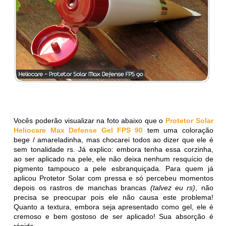
Vocês poderão visualizar na foto abaixo que o
Protetor Solar
Heliocare Max Defense Gel FPS 90
tem uma coloração
bege / amareladinha, mas chocarei todos ao dizer que ele é
sem tonalidade rs. Já explico: embora tenha essa corzinha,
ao ser aplicado na pele, ele não deixa nenhum resquício de
pigmento tampouco a pele esbranquiçada. Para quem já
aplicou Protetor Solar com pressa e só percebeu momentos
depois os rastros de manchas brancas
(talvez eu rs)
, não
precisa se preocupar pois ele não causa este problema!
Quanto a textura, embora seja apresentado como gel, ele é
cremoso e bem gostoso de ser aplicado! Sua absorção é
rápida.