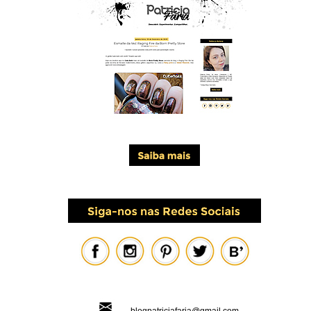
blogpatriciafaria@gmail.com