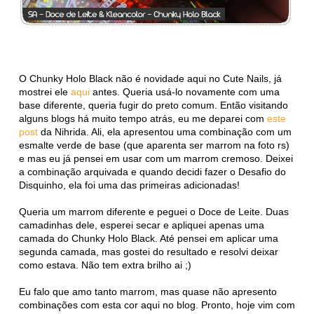
O Chunky Holo Black não é novidade aqui no Cute Nails, já
mostrei ele
aqui
antes. Queria usá-lo novamente com uma
base diferente, queria fugir do preto comum. Então visitando
alguns blogs há muito tempo atrás, eu me deparei com
este
post
da Nihrida. Ali, ela apresentou uma combinação com um
esmalte verde de base (que aparenta ser marrom na foto rs)
e mas eu já pensei em usar com um marrom cremoso. Deixei
a combinação arquivada e quando decidi fazer o Desafio do
Disquinho, ela foi uma das primeiras adicionadas!
Queria um marrom diferente e peguei o Doce de Leite. Duas
camadinhas dele, esperei secar e apliquei apenas uma
camada do Chunky Holo Black. Até pensei em aplicar uma
segunda camada, mas gostei do resultado e resolvi deixar
como estava. Não tem extra brilho ai ;)
Eu falo que amo tanto marrom, mas quase não apresento
combinações com esta cor aqui no blog. Pronto, hoje vim com