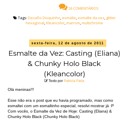
26 COMENTÁRIOS
Tags:
Desafio Disquinho
,
esmalte
,
esmalte da vez
,
glitter
hexagonal
,
Kleancolor
,
marrom
,
multichrome
sexta-feira, 12 de agosto de 2011
Esmalte da Vez: Casting (Eliana)
& Chunky Holo Black
(Kleancolor)
Texto por
Patricia Faria
Olá meninas!!!
Esse não era o post que eu havia programado, mas como
esmaltei com um esmaltinho especial, resolvi mostrar já :P
Com vocês, o Esmalte da Vez de Hoje: Casting (Eliana) &
Chunky Holo Black (Chunky Holo Black)