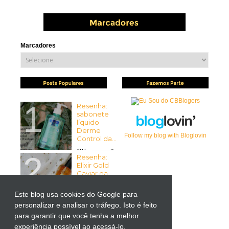
Marcadores
Resenha:
sabonete
líquido
Derme
Follow my blog with Bloglovin
Control da...
Olá pessoal!
Resenha:
Tudo bem com vocês? Espero
Elixir Gold
que sim ...
Caviar da
Mirra...
Este blog usa cookies do Google para
Olá pessoal!
Tudo bem
personalizar e analisar o tráfego. Isto é feito
Resenha:
com vocês? Espero que sim! ...
para garantir que você tenha a melhor
Liftactiv
Supreme
experiência possível ao acessá-lo.