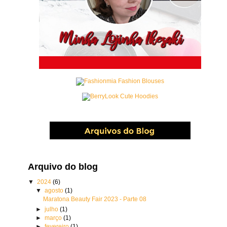
Arquivo do blog
▼
2024
(6)
▼
agosto
(1)
Maratona Beauty Fair 2023 - Parte 08
►
julho
(1)
►
março
(1)
►
fevereiro
(1)