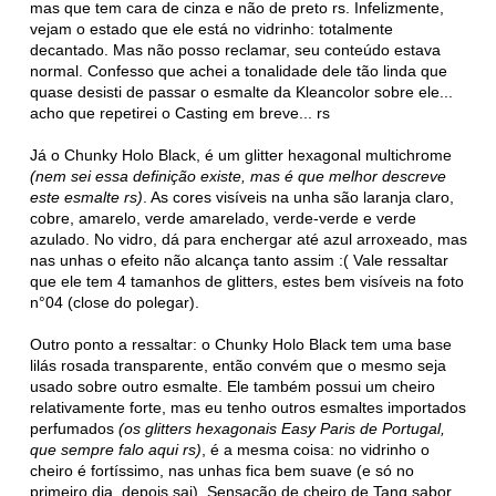
mas que tem cara de cinza e não de preto rs. Infelizmente,
vejam o estado que ele está no vidrinho: totalmente
decantado. Mas não posso reclamar, seu conteúdo estava
normal. Confesso que achei a tonalidade dele tão linda que
quase desisti de passar o esmalte da Kleancolor sobre ele...
acho que repetirei o Casting em breve... rs
Já o Chunky Holo Black, é um glitter hexagonal multichrome
(nem sei essa definição existe, mas é que melhor descreve
este esmalte rs)
. As cores visíveis na unha são laranja claro,
cobre, amarelo, verde amarelado, verde-verde e verde
azulado. No vidro, dá para enchergar até azul arroxeado, mas
nas unhas o efeito não alcança tanto assim :( Vale ressaltar
que ele tem 4 tamanhos de glitters, estes bem visíveis na foto
n°04 (close do polegar).
Outro ponto a ressaltar: o Chunky Holo Black tem uma base
lilás rosada transparente, então convém que o mesmo seja
usado sobre outro esmalte. Ele também possui um cheiro
relativamente forte, mas eu tenho outros esmaltes importados
perfumados
(os glitters hexagonais Easy Paris de Portugal,
que sempre falo aqui rs)
, é a mesma coisa: no vidrinho o
cheiro é fortíssimo, nas unhas fica bem suave (e só no
primeiro dia, depois sai). Sensação de cheiro de Tang sabor