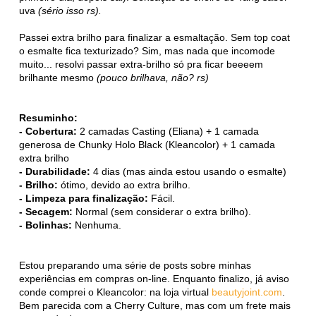
uva
(sério isso rs).
Passei extra brilho para finalizar a esmaltação. Sem top coat
o esmalte fica texturizado? Sim, mas nada que incomode
muito... resolvi passar extra-brilho só pra ficar beeeem
brilhante mesmo
(pouco brilhava, não? rs)
Resuminho:
- Cobertura:
2 camadas Casting (Eliana) + 1 camada
generosa de Chunky Holo Black (Kleancolor) + 1 camada
extra brilho
- Durabilidade:
4 dias (mas ainda estou usando o esmalte)
- Brilho:
ótimo, devido ao extra brilho.
- Limpeza para finalização:
Fácil.
- Secagem:
Normal (sem considerar o extra brilho).
- Bolinhas:
Nenhuma.
Estou preparando uma série de posts sobre minhas
experiências em compras on-line. Enquanto finalizo, já aviso
conde comprei o Kleancolor: na loja virtual
beautyjoint.com
.
Bem parecida com a Cherry Culture, mas com um frete mais