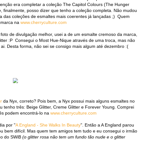
enção era completar a coleção The Capitol Colours (The Hunger
, finalmente, posso dizer que tenho a coleção completa. Não mudou
ma das coleções de esmaltes mais coerentes já lançadas ;) Quem
a marca na
www.cherryculture.com
foto de divulgação melhor, usei a de um esmalte cremoso da marca,
tter :P Consegui o Most Hue-Nique através de uma troca, mas não
ai. Desta forma, não sei se consigo mais algum até dezembro :(
er
da Nyx, correto? Pois bem, a Nyx possui mais alguns esmaltes no
Eu tenho três: Beige Glitter, Creme Glitter e Forever Young. Comprei
cês podem encontrá-lo na
www.cherryculture.com
ia por "
A England - She Walks In Beauty
". Então a A England parou
cou bem difícil. Mas quem tem amigos tem tudo e eu consegui o irmão
meo do SWiB
(o glitter rosa não tem um fundo tão nude e o glitter