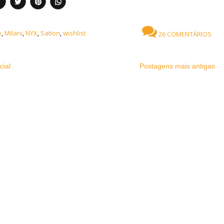
e
,
Milani
,
NYX
,
Sation
,
wishlist
26 COMENTÁRIOS
cial
Postagens mais antigas