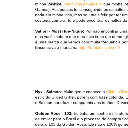
minha Wishlist,
mencionei em janeiro
que minha int
Games). Aos poucos fui conseguindo os esmaltes e
nada em minha vida, mas sou mais feliz por ter u
costuma comprar fora pode encontrar esmaltes d
Sation - Most Hue-Nique:
Por não encontrar uma 
mas vocês sabem que meu foco tinha um nome: gli
é uma marca que vemos com muita frequência por 
Encontrava a marca na
http://transdesign.com/
Nyx - Salmon:
Muita gente conhece o
Gilded Glitt
estilo do Gilded Glitter, porém com base colorida. 
o Salmon para fazer companhia aos irmãos :D Vo
Golden Rose - 103:
Eu tinha um sonho e ele atend
de enviar para o Brasil e o processo de compra fi
dele, o 103 da Golden Rose. Ele não é 100% gê