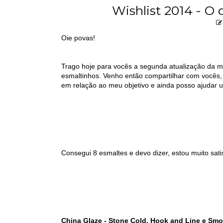
Wishlist 2014 - O 
Oie povas!
Trago hoje para vocês a segunda atualização da m
esmaltinhos. Venho então compartilhar com vocês, 
em relação ao meu objetivo e ainda posso ajuda
Consegui 8 esmaltes e devo dizer, estou muito satis
China Glaze - Stone Cold, Hook and Line e Sm