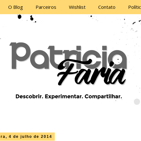
O Blog
Parceiros
Wishlist
Contato
Políti
ira, 4 de julho de 2014