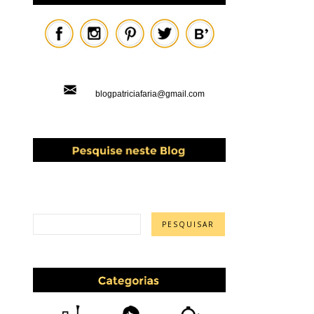
blogpatriciafaria@gmail.com
PESQUISAR ESTE BLOG