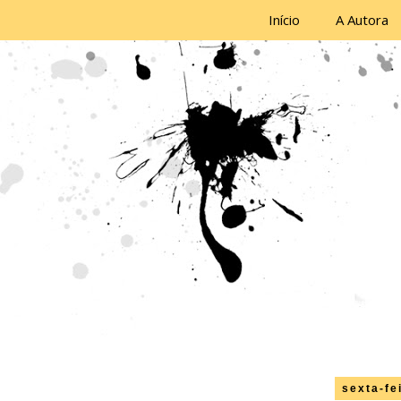
Início
A Autora
sexta-fe