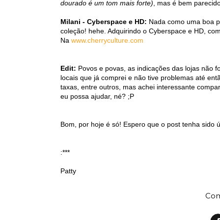
dourado é um tom mais forte)
, mas é bem parecido
Milani - Cyberspace e HD:
Nada como uma boa pro
coleção! hehe. Adquirindo o Cyberspace e HD, com
Na
www.cherryculture.com
Edit:
Povos e povas, as indicações das lojas não 
locais que já comprei e não tive problemas até ent
taxas, entre outros, mas achei interessante compa
eu possa ajudar, né? ;P
Bom, por hoje é só! Espero que o post tenha sido ú
:***
Patty
Com