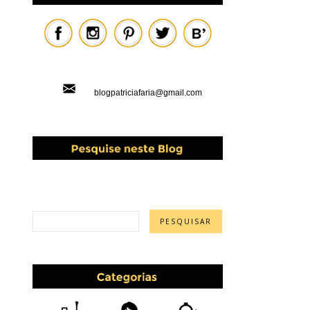
blogpatriciafaria@gmail.com
PESQUISAR ESTE BLOG