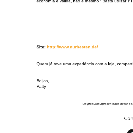
economia é válida, não é mesmo? Basta utilizar
PT
Site:
http://www.nurbesten.de/
Quem já teve uma experiência com a loja, comparti
Beijos,
Patty
Os produtos apresentados neste pos
Com