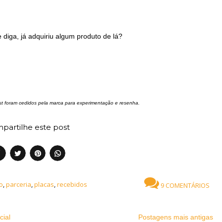
 diga, já adquiriu algum produto de lá?
t foram cedidos pela marca para experimentação e resenha.
partilhe este post
o
,
parceria
,
placas
,
recebidos
9 COMENTÁRIOS
cial
Postagens mais antigas