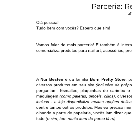
Parceria: 
Olá pessoal!
Tudo bem com vocês? Espero que sim!
Vamos falar de mais parceria! E também é intern
comercializa produtos para nail art, acessórios, pr
A
Nur Besten
é da família
Born Pretty Store
, p
diversos produtos em seu site
(inclusive da próp
perguntam. Esmaltes, plaquinhas de carimbo e
maquiagem
(como paletas, pincéis, cílios)
, diverso
inclusa - a loja disponibiliza muitas opções delica
dentre tantos outros produtos. Mas eu preciso me
olhando a parte de papelaria, vocês iam dizer qu
tudo
(e sim, tem muito item de porco lá rs)
.