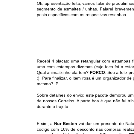
Ok, apresentação feita, vamos falar de produtinhos
segmento de esmaltes / unhas. Falarei brevemen
posts específicos com as respectivas resenhas.
Recebi 4 placas: uma retangular com estampas f
uma com estampas diversas (cujo foco foi a esta
Qual animailzinho ela tem?
PORCO
. Sou a feliz p
:) Para finalizar, o item rosa é um organizador d
mesmo? ;P
Sobre detalhes do envio: este pacote demorou u
de nossos Correios. A parte boa é que não fui t
durante o trajeto.
E sim, a
Nur Besten
vai dar um presente de Nat
código com 10% de desconto nas compras realizad