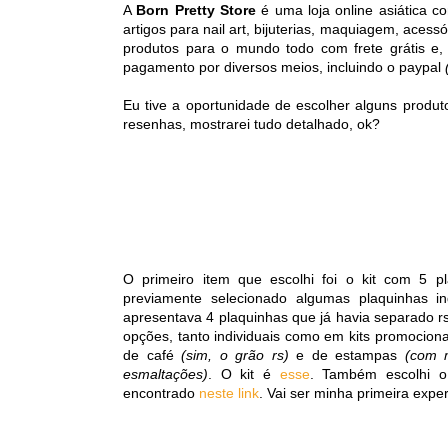
A
Born Pretty Store
é uma loja online asiática c
artigos para nail art, bijuterias, maquiagem, acessó
produtos para o mundo todo com frete grátis e
pagamento por diversos meios, incluindo o paypal
Eu tive a oportunidade de escolher alguns produt
resenhas, mostrarei tudo detalhado, ok?
O primeiro item que escolhi foi o kit com 5 p
previamente selecionado algumas plaquinhas in
apresentava 4 plaquinhas que já havia separado rs
opções, tanto individuais como em kits promociona
de café
(sim, o grão rs)
e de estampas
(com m
esmaltações)
. O kit é
esse
. Também escolhi o
encontrado
neste link
. Vai ser minha primeira expe