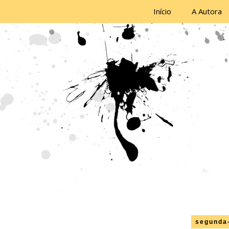
Início
A Autora
segunda-