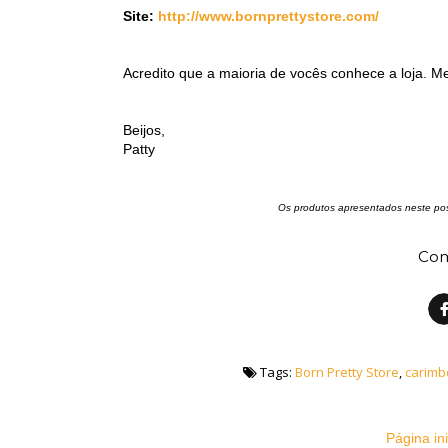
Site:
http://www.bornprettystore.com/
Acredito que a maioria de vocês conhece a loja. Me
Beijos,
Patty
Os produtos apresentados neste pos
Com
Tags:
Born Pretty Store
,
carimb
Página ini