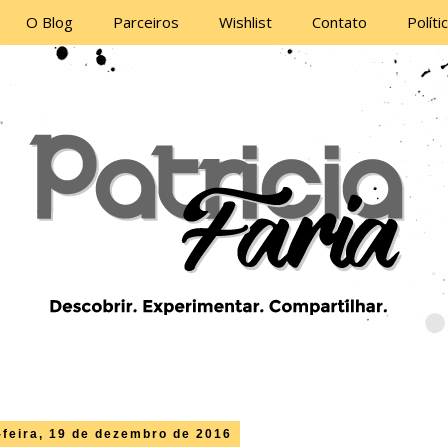
O Blog
Parceiros
Wishlist
Contato
Políti
feira, 19 de dezembro de 2016