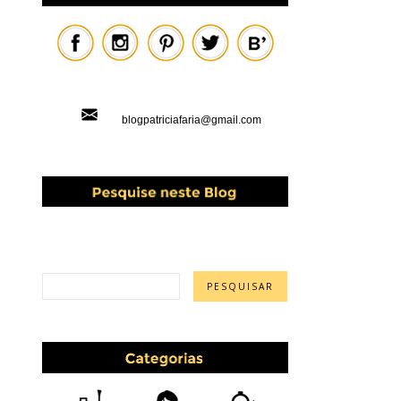
blogpatriciafaria@gmail.com
PESQUISAR ESTE BLOG