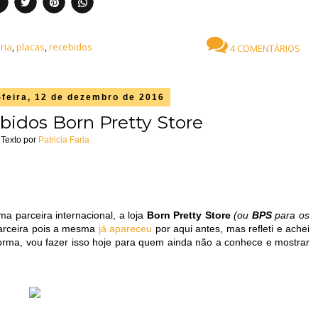
ria
,
placas
,
recebidos
4 COMENTÁRIOS
feira, 12 de dezembro de 2016
bidos Born Pretty Store
Texto por
Patricia Faria
a parceira internacional, a loja
Born Pretty Store
(ou
BPS
para os
parceira pois a mesma
já apareceu
por aqui antes, mas refleti e achei
orma, vou fazer isso hoje para quem ainda não a conhece e mostrar