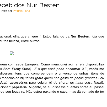
Recebidos Nur Besten
Texto por
Patricia Faria
acional, olha que chique ;) Estou falando da
Nur Besten
, loja que
odutos beleza, entre outros.
orém com sede Européia. Como mencionei acima, ela disponibiliza
ria Born Pretty Store). 'E o que você pode encontrar lá?'
, vocês me
 diversos itens que compreendem o universo de unhas, itens de
s modelos de bijuterias
(para quem não gosta de peças grandes - eu
das!)
, assessórios para celular
(é de chorar de tanta coisa linda!)
,
ncionar:
papelaria
. Ai gente, se eu dissesse quantas horas eu passei
e eu sou louca rs. Não estou puxando o saco, mas dá vontade de ter