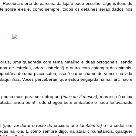
. Recebi a oferta de parceria da loja e pude escolher alguns itens do
te sobre eles e, como sempre, todos os detalhes serão dados nos
lorais, uma quadrada com tema natalino e duas octogonais, sendo
mpa de estrelas, adoro estrelas!) e outra com estampa de animais.
roprietária de uma placa suína, isso é o que chamo de vencer na vida
e plaquinhas. Vocês perceberam que estou engajada na nail art, não é
m pouco mais para ser entregue
(mais de 2 meses)
, mas isso é culpa
ributada, ainda bem! Tudo chegou bem embalado e nada foi avariado
al
(que vai durar o resto do próximo ano também rs)
e irá ceder um
as na loja. É como sempre digo, na atual circunstância, qualquer