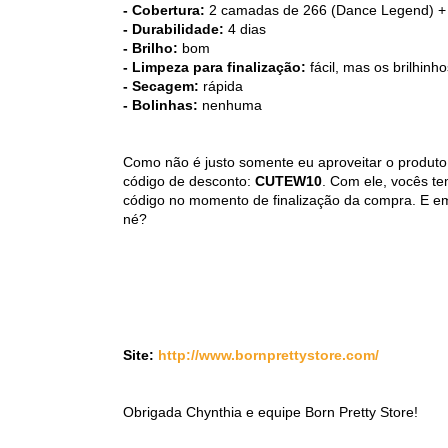
- Cobertura:
2 camadas de 266 (Dance Legend) + s
- Durabilidade:
4 dias
- Brilho:
bom
- Limpeza para finalização:
fácil, mas os brilhinh
- Secagem:
rápida
- Bolinhas:
nenhuma
Como não é justo somente eu aproveitar o produto e
código de desconto:
CUTEW10
. Com ele, vocês t
código no momento de finalização da compra. E e
né?
Site:
http://www.bornprettystore.com/
Obrigada Chynthia e equipe Born Pretty Store!