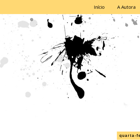
Início
A Autora
quarta-f