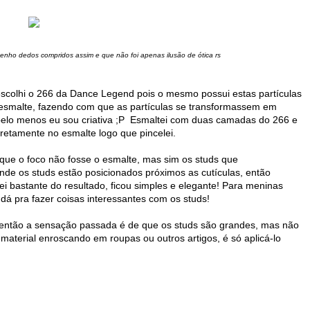
enho dedos compridos assim e que não foi apenas ilusão de ótica rs
escolhi o 266 da Dance Legend pois o mesmo possui estas partículas
 esmalte, fazendo com que as partículas se transformassem em
elo menos eu sou criativa ;P Esmaltei com duas camadas do 266 e
 diretamente no esmalte logo que pincelei.
 que o foco não fosse o esmalte, mas sim os studs que
de os studs estão posicionados próximos as cutículas, então
ei bastante do resultado, ficou simples e elegante! Para meninas
 dá pra fazer coisas interessantes com os studs!
 então a sensação passada é de que os studs são grandes, mas não
aterial enroscando em roupas ou outros artigos, é só aplicá-lo