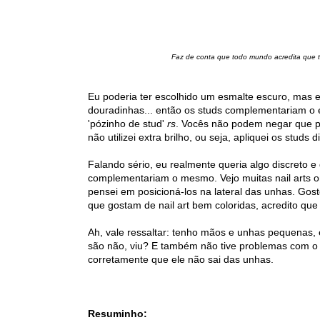
Faz de conta que todo mundo acredita que t
Eu poderia ter escolhido um esmalte escuro, mas 
douradinhas... então os studs complementariam o
'pózinho de stud'
rs
. Vocês não podem negar que p
não utilizei extra brilho, ou seja, apliquei os studs
Falando sério, eu realmente queria algo discreto e
complementariam o mesmo. Vejo muitas nail arts on
pensei em posicioná-los na lateral das unhas. Gost
que gostam de nail art bem coloridas, acredito que
Ah, vale ressaltar: tenho mãos e unhas pequenas,
são não, viu? E também não tive problemas com o m
corretamente que ele não sai das unhas.
Resuminho: