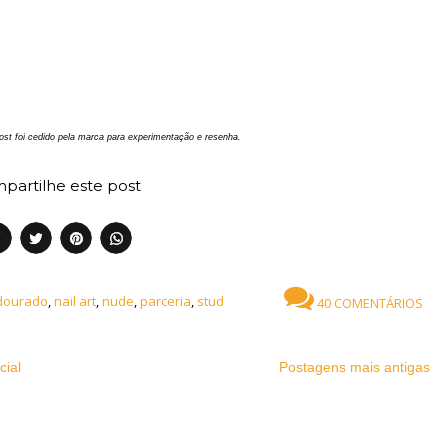
ost foi cedido pela marca para experimentação e resenha.
partilhe este post
dourado
,
nail art
,
nude
,
parceria
,
stud
40 COMENTÁRIOS
cial
Postagens mais antigas