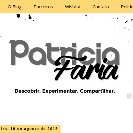
O Blog
Parceiros
Wishlist
Contato
Políti
eira, 19 de agosto de 2015