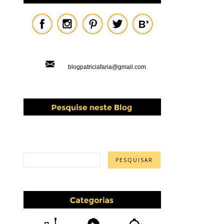
blogpatriciafaria@gmail.com
PESQUISAR ESTE BLOG