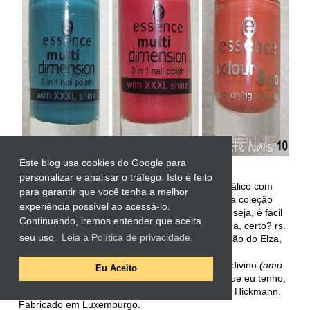
Este blog usa cookies do Google para
personalizar e analisar o tráfego. Isto é feito
5) Essence - Into the Night:
Esmalte preto metálico com
para garantir que você tenha a melhor
partículas
(não são glitter!)
prata, componente da coleção
experiência possível ao acessá-lo.
Moonlight. Eu SONHAVA com esse esmalte... ou seja, é fácil
Continuando, iremos entender que aceita
perceber qual foi o meu preferido nessa troquinha, certo? rs.
seu uso.
Leia a Política de privacidade.
De acordo com fotos que vi na internet, ele é irmão do Elza,
da Impala.
6) Essence - Spicy:
Marrom escuro cremoso e divino
(amo
Eu Aceito
marrom, não é novidade pra ninguém rs).
Dos que eu tenho,
é um pouquinho mais claro que o Vanda, da Ana Hickmann.
Fabricado em Luxemburgo.