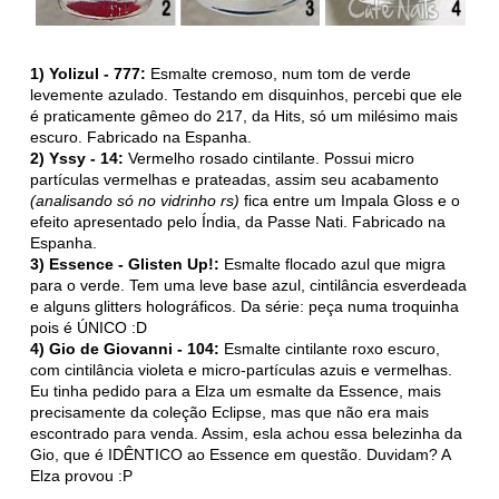
1) Yolizul - 777:
Esmalte cremoso, num tom de verde
levemente azulado. Testando em disquinhos, percebi que ele
é praticamente gêmeo do 217, da Hits, só um milésimo mais
escuro. Fabricado na Espanha.
2) Yssy - 14:
Vermelho rosado cintilante. Possui micro
partículas vermelhas e prateadas, assim seu acabamento
(analisando só no vidrinho rs)
fica entre um Impala Gloss e o
efeito apresentado pelo Índia, da Passe Nati. Fabricado na
Espanha.
3) Essence - Glisten Up!:
Esmalte flocado azul que migra
para o verde. Tem uma leve base azul, cintilância esverdeada
e alguns glitters holográficos. Da série: peça numa troquinha
pois é ÚNICO :D
4) Gio de Giovanni - 104:
Esmalte cintilante roxo escuro,
com cintilância violeta e micro-partículas azuis e vermelhas.
Eu tinha pedido para a Elza um esmalte da Essence, mais
precisamente da coleção Eclipse, mas que não era mais
escontrado para venda. Assim, esla achou essa belezinha da
Gio, que é IDÊNTICO ao Essence em questão. Duvidam? A
Elza provou :P