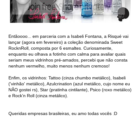
Entãoooo... em parceria com a Isabeli Fontana, a Risqué vai
lançar (agora em fevereiro) a coleção denominada Sweet
RocknRoll, composta por 6 esmaltes. Curiosamente,
enquanto eu olhava a fotinho com calma para avaliar quais
seriam meus vidrinhos pré-amados, percebi que não consta
nenhum vermelho, muito menos nenhum cremoso!
Enfim, os vidrinhos: Tattoo (cinza chumbo metálico), Isabeli
('vinhão' metálico), Azulcrination (azul metálico, cujo nome eu
NÂO gostei rs), Star (pratinha cintilante), Psico (roxo metálico)
e Rock'n Roll (cinza metálico).
Queridas empresas brasileiras, eu amo todas vocês :D