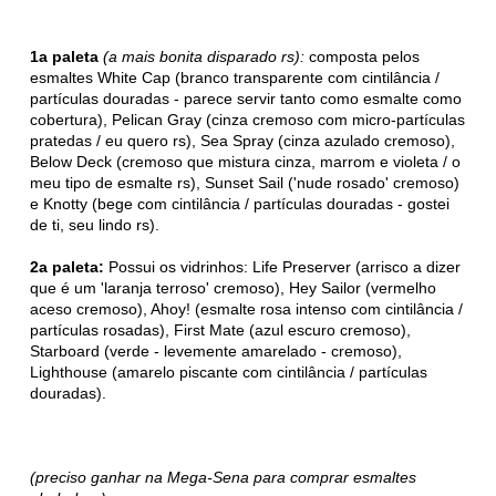
1a paleta
(a mais bonita disparado rs):
composta pelos
esmaltes White Cap (branco transparente com cintilância /
partículas douradas - parece servir tanto como esmalte como
cobertura), Pelican Gray (cinza cremoso com micro-partículas
pratedas / eu quero rs), Sea Spray (cinza azulado cremoso),
Below Deck (cremoso que mistura cinza, marrom e violeta / o
meu tipo de esmalte rs), Sunset Sail ('nude rosado' cremoso)
e Knotty (bege com cintilância / partículas douradas - gostei
de ti, seu lindo rs).
2a paleta:
Possui os vidrinhos: Life Preserver (arrisco a dizer
que é um 'laranja terroso' cremoso), Hey Sailor (vermelho
aceso cremoso), Ahoy! (esmalte rosa intenso com cintilância /
partículas rosadas), First Mate (azul escuro cremoso),
Starboard (verde - levemente amarelado - cremoso),
Lighthouse (amarelo piscante com cintilância / partículas
douradas).
(preciso ganhar na Mega-Sena para comprar esmaltes