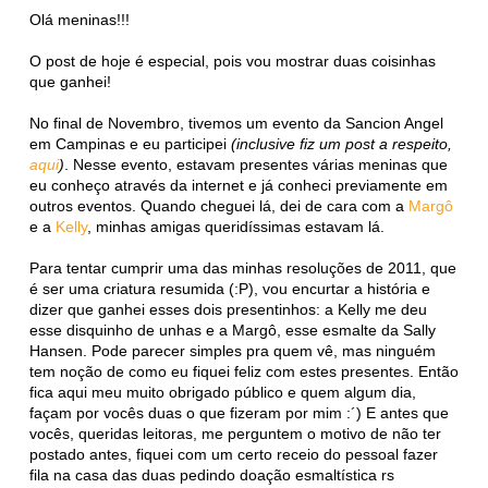
Olá meninas!!!
O post de hoje é especial, pois vou mostrar duas coisinhas
que ganhei!
No final de Novembro, tivemos um evento da Sancion Angel
em Campinas e eu participei
(inclusive fiz um post a respeito,
aqui
)
. Nesse evento, estavam presentes várias meninas que
eu conheço através da internet e já conheci previamente em
outros eventos. Quando cheguei lá, dei de cara com a
Margô
e a
Kelly
, minhas amigas queridíssimas estavam lá.
Para tentar cumprir uma das minhas resoluções de 2011, que
é ser uma criatura resumida (:P), vou encurtar a história e
dizer que ganhei esses dois presentinhos: a Kelly me deu
esse disquinho de unhas e a Margô, esse esmalte da Sally
Hansen. Pode parecer simples pra quem vê, mas ninguém
tem noção de como eu fiquei feliz com estes presentes. Então
fica aqui meu muito obrigado público e quem algum dia,
façam por vocês duas o que fizeram por mim :´) E antes que
vocês, queridas leitoras, me perguntem o motivo de não ter
postado antes, fiquei com um certo receio do pessoal fazer
fila na casa das duas pedindo doação esmaltística rs