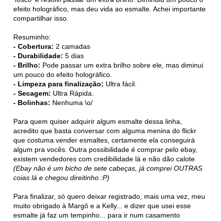
efeito holográfico, mas deu vida ao esmalte. Achei importante
compartilhar isso.
Resuminho:
- Cobertura:
2 camadas
- Durabilidade:
5 dias
- Brilho:
Pode passar um extra brilho sobre ele, mas diminui
um pouco do efeito holográfico.
- Limpeza para finalização:
Ultra fácil.
- Secagem:
Ultra Rápida.
- Bolinhas:
Nenhuma \o/
Para quem quiser adquirir algum esmalte dessa linha,
acredito que basta conversar com alguma menina do flickr
que costuma vender esmaltes, certamente ela conseguirá
algum pra vocês. Outra possibilidade é comprar pelo ebay,
existem vendedores com credibilidade lá e não dão calote
(Ebay não é um bicho de sete cabeças, já comprei OUTRAS
coias lá e chegou direitinho :P)
Para finalizar, só quero deixar registrado, mais uma vez, meu
muito obrigado à Margô e a Kelly... e dizer que usei esse
esmalte já faz um tempinho... para ir num casamento