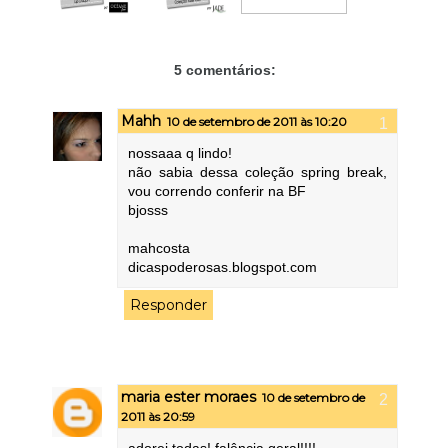
5 comentários:
Mahh
10 de setembro de 2011 às 10:20
nossaaa q lindo!
não sabia dessa coleção spring break,
vou correndo conferir na BF
bjosss
mahcosta
dicaspoderosas.blogspot.com
Responder
maria ester moraes
10 de setembro de
2011 às 20:59
adorei todas! falência geral!!!!