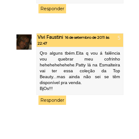
Responder
Vivi Faustini
16 de setembro de 2011 às
22:47
Qro alguns tbém.Eita q vou á falência
vou quebrar meu cofrinho
hehehehehehehe.Patty lá na Esmalteira
vai ter essa coleção da Top
Beauty...mas ainda não sei se têm
disponível pra venda.
BjOs!!!
Responder