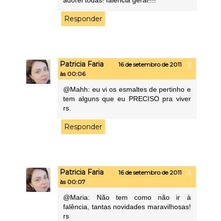
Responder
Patricia Faria
16 de setembro de 2011
às 00:06
@Mahh: eu vi os esmaltes de pertinho e
tem alguns que eu PRECISO pra viver
rs.
Responder
Patricia Faria
16 de setembro de 2011
às 00:07
@Maria: Não tem como não ir à
falência, tantas novidades maravilhosas!
rs