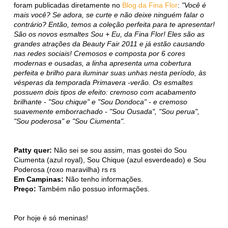
foram publicadas diretamente no
Blog da Fina Flor
:
"Você é
mais você? Se adora, se curte e não deixe ninguém falar o
contrário? Então, temos a coleção perfeita para te apresentar!
São os novos esmaltes Sou + Eu, da Fina Flor! Eles são as
grandes atrações da Beauty Fair 2011 e já estão causando
nas redes sociais! Cremosos e composta por 6 cores
modernas e ousadas, a linha apresenta uma cobertura
perfeita e brilho para iluminar suas unhas nesta período, às
vésperas da temporada Primavera -verão. Os esmaltes
possuem dois tipos de efeito: cremoso com acabamento
brilhante - "Sou chique" e "Sou Dondoca" - e cremoso
suavemente emborrachado - "Sou Ousada", "Sou perua",
"Sou poderosa" e "Sou Ciumenta".
Patty quer:
Não sei se sou assim, mas gostei do Sou
Ciumenta (azul royal), Sou Chique (azul esverdeado) e Sou
Poderosa (roxo maravilha) rs rs
Em Campinas:
Não tenho informações.
Preço:
Também não possuo informações.
Por hoje é só meninas!