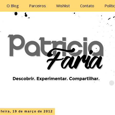
O Blog
Parceiros
Wishlist
Contato
Políti
feira, 19 de março de 2012