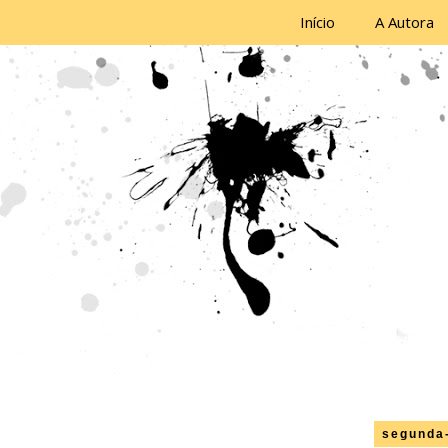
Início
A Autora
segunda-