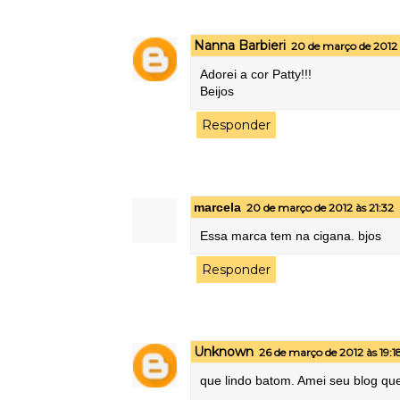
Nanna Barbieri
20 de março de 2012 
Adorei a cor Patty!!!
Beijos
Responder
marcela
20 de março de 2012 às 21:32
Essa marca tem na cigana. bjos
Responder
Unknown
26 de março de 2012 às 19:1
que lindo batom. Amei seu blog que