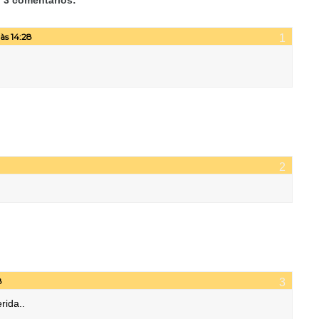
às 14:28
8
rida..