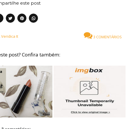
partilhe este post
,
Veridica It
3 COMENTÁRIOS
ste post? Confira também:
3 comentários: