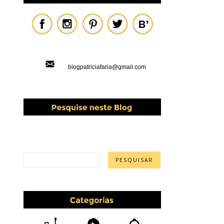
blogpatriciafaria@gmail.com
PESQUISAR ESTE BLOG