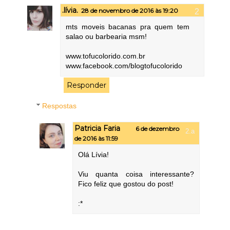
.lívia.
28 de novembro de 2016 às 19:20
mts moveis bacanas pra quem tem
salao ou barbearia msm!
www.tofucolorido.com.br
www.facebook.com/blogtofucolorido
Responder
Respostas
Patricia Faria
6 de dezembro
de 2016 às 11:59
Olá Lívia!
Viu quanta coisa interessante?
Fico feliz que gostou do post!
:*