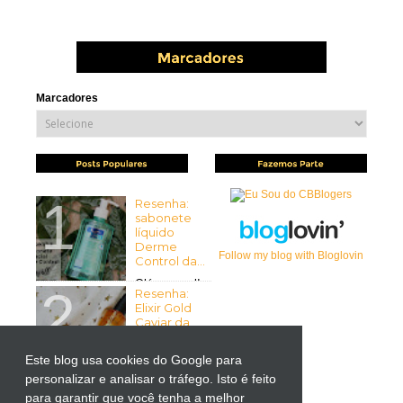
Marcadores
Resenha:
sabonete
líquido
Derme
Follow my blog with Bloglovin
Control da...
Olá pessoal!
Resenha:
Tudo bem com vocês? Espero
Elixir Gold
que sim ...
Caviar da
Mirra...
Olá pessoal!
Este blog usa cookies do Google para
Tudo bem
personalizar e analisar o tráfego. Isto é feito
Resenha:
com vocês? Espero que sim! ...
Liftactiv
para garantir que você tenha a melhor