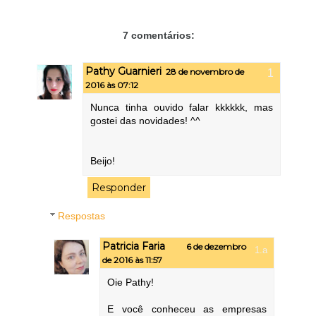
7 comentários:
Pathy Guarnieri
28 de novembro de
2016 às 07:12
Nunca tinha ouvido falar kkkkkk, mas
gostei das novidades! ^^
Beijo!
Responder
Respostas
Patricia Faria
6 de dezembro
de 2016 às 11:57
Oie Pathy!
E você conheceu as empresas