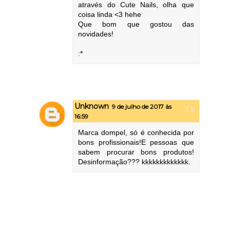
através do Cute Nails, olha que
coisa linda <3 hehe
Que bom que gostou das
novidades!
:*
Unknown
9 de julho de 2017 às
16:59
Marca dompel, só é conhecida por
bons profissionais!E pessoas que
sabem procurar bons produtos!
Desinformação??? kkkkkkkkkkkkk.