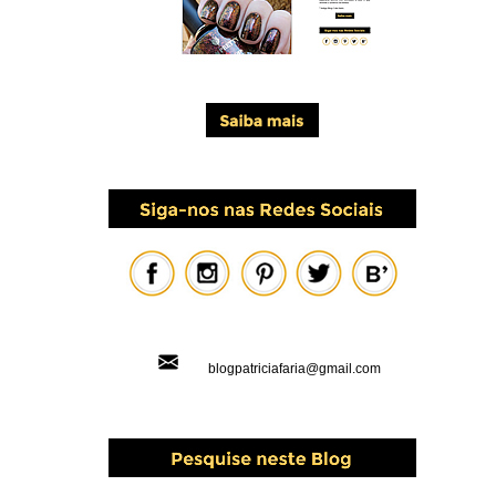
blogpatriciafaria@gmail.com