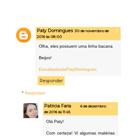
Paty Domingues
30 de novembro de
2016 às 08:00
Olha, eles possuem uma linha bacana
Beijos!
EsmaltadasdaPatyDomingues
Responder
Respostas
Patricia Faria
6 de dezembro
de 2016 às 11:45
Olá Paty!
Com certeza! Vi algumas matérias