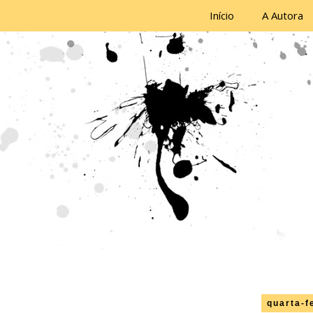
Início
A Autora
quarta-f