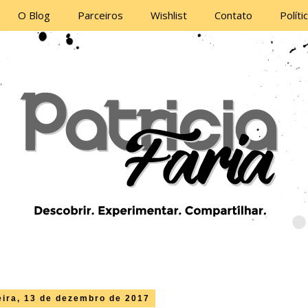
O Blog
Parceiros
Wishlist
Contato
Políti
eira, 13 de dezembro de 2017