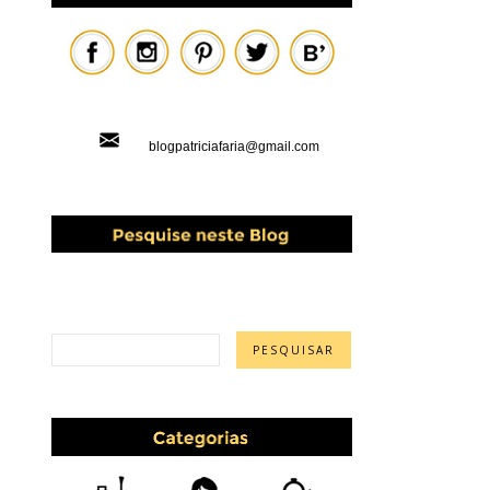
blogpatriciafaria@gmail.com
PESQUISAR ESTE BLOG