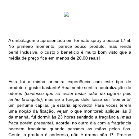
A embalagem é apresentada em formato spray e possui 17ml.
No primeiro momento, parece pouco produto, mas rende
bem! Inclusive, o custo x benefício é muito bom visto que a
média de preço fica em menos de 20,00 reais!
Esta foi a minha primeira experiência com este tipo de
produto e gostei bastante! Realmente senti a neutralização de
odores
(confesso que só evitei testar odor de cigarro pois
tenho bronquite)
, mas se a função dele fosse ser 'somente'
um perfume capilar, já estaria aprovado! Para vocês terem
uma noção da fixação, vejam o que monitorei: apliquei às 9
da manhã, fui dormir às 23 horas sentindo a fragrância
(mais
fraca porém presente)
, acordei no outro dia com a fragrância
beeeem fraquinha quando passava as mãos pelos fios.
Gente, o produto é poderoso, não é drama não :P Preciso