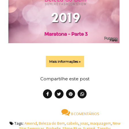
Mais informações »
Compartilhe este post
8 COMENTÁRIOS
Tags:
Amend
,
Beleza do Bem
,
cabelo
,
joias
,
maquiagem
,
New
Star Semijoias
,
Probelle
,
Shine Blue
,
Sumirê
,
Zanphy