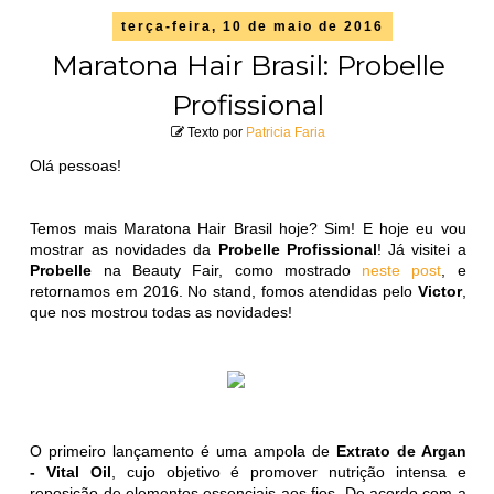
terça-feira, 10 de maio de 2016
Maratona Hair Brasil: Probelle
Profissional
Texto por
Patricia Faria
Olá pessoas!
Temos mais Maratona Hair Brasil hoje? Sim! E hoje eu vou
mostrar as novidades da
Probelle Profissional
! Já visitei a
Probelle
na Beauty Fair, como mostrado
neste post
, e
retornamos em 2016. No stand, fomos atendidas pelo
Victor
,
que nos mostrou todas as novidades!
O primeiro lançamento é uma ampola de
Extrato de Argan
- Vital Oil
, cujo objetivo é promover nutrição intensa e
reposição de elementos essenciais aos fios. De acordo com a