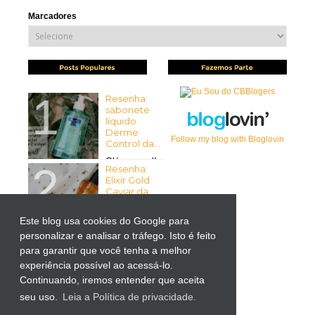
Marcadores
Resenha:
sabonete
líquido
Derme
Follow my blog with Bloglovin
Control da...
Olá pessoal!
Resenha:
Tudo bem com vocês? Espero
Elixir Gold
que sim ...
Caviar da
Mirra...
Olá pessoal!
Este blog usa cookies do Google para
Tudo bem
personalizar e analisar o tráfego. Isto é feito
Resenha:
com vocês? Espero que sim! ...
Liftactiv
para garantir que você tenha a melhor
Supreme
experiência possível ao acessá-lo.
para Olhos
Continuando, iremos entender que aceita
da Vichy
por Kutiz...
seu uso.
Leia a Política de privacidade.
-> Importante: O produto