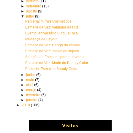
►
outubro
(11)
►
setembro
(13)
►
agosto
(9)
▼
julho
(9)
Parceria: Mirra's Cosméticos
Esmalte da Vez: Valquíria da Hits
Evento: aniversário Blog LaFolia
Mudança de Layout
Esmalte da Vez: Dengo da Impala
Esmalte da Vez: Jackie da Impala
Seleção de Esmaltes para o Inverno
Esmalte da Vez: Madri da Beauty Color
Parceria: Esmaltes Beauty Color
►
junho
(6)
►
maio
(7)
►
abril
(6)
►
março
(4)
►
fevereiro
(5)
►
janeiro
(7)
►
2010
(106)