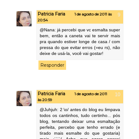
Patricia Faria
1 de agosto de 2011 às
20:54
@Nana: já percebi que vc esmalta super
bem, então a caneta vai te servir mais
pra quando estiver longe de casa / com
pressa do que evitar erros (=eu rs), não
deixe de usá-la, você vai gostar!
Responder
Patricia Faria
1 de agosto de 2011
às 20:59
@Juhjuh: 2 \o/ antes do blog eu limpava
todos os cantinhos, tudo certinho... pós
blog, tentando deixar uma esmaltação
perfeita, percebo que tenho errado (e
tirado mais esmalte do que gostaria)
mais :´´´´( Acho que agora errarei