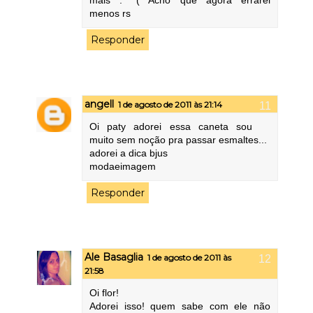
menos rs
Responder
angell
1 de agosto de 2011 às 21:14
Oi paty adorei essa caneta sou
muito sem noção pra passar esmaltes...
adorei a dica bjus
modaeimagem
Responder
Ale Basaglia
1 de agosto de 2011 às
21:58
Oi flor!
Adorei isso! quem sabe com ele não