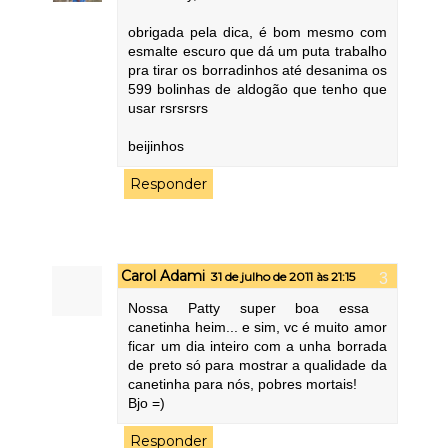
obrigada pela dica, é bom mesmo com
esmalte escuro que dá um puta trabalho
pra tirar os borradinhos até desanima os
599 bolinhas de aldogão que tenho que
usar rsrsrsrs
beijinhos
Responder
Carol Adami
31 de julho de 2011 às 21:15
Nossa Patty super boa essa
canetinha heim... e sim, vc é muito amor
ficar um dia inteiro com a unha borrada
de preto só para mostrar a qualidade da
canetinha para nós, pobres mortais!
Bjo =)
Responder