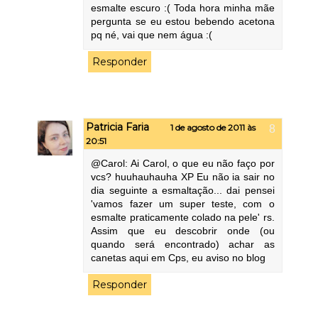
esmalte escuro :( Toda hora minha mãe
pergunta se eu estou bebendo acetona
pq né, vai que nem água :(
Responder
Patricia Faria
1 de agosto de 2011 às
20:51
@Carol: Ai Carol, o que eu não faço por
vcs? huuhauhauha XP Eu não ia sair no
dia seguinte a esmaltação... dai pensei
'vamos fazer um super teste, com o
esmalte praticamente colado na pele' rs.
Assim que eu descobrir onde (ou
quando será encontrado) achar as
canetas aqui em Cps, eu aviso no blog
Responder