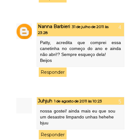
Nanna Barbieri
31 de julho de 2011 às
23:28
Patty, acredita que comprei essa
canetinha no começo do ano e ainda
não abri!? Sempre esqueço dela!
Beijos
Responder
Juhjuh
1 de agosto de 2011 às 10:23
nossa gostei! ainda mais eu que sou
um desastre limpando unhas hehehe
bjuu
Responder