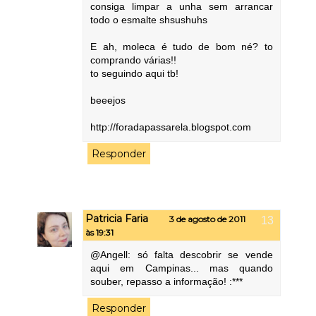
consiga limpar a unha sem arrancar
todo o esmalte shsushuhs
E ah, moleca é tudo de bom né? to
comprando várias!!
to seguindo aqui tb!
beeejos
http://foradapassarela.blogspot.com
Responder
Patricia Faria
3 de agosto de 2011
às 19:31
@Angell: só falta descobrir se vende
aqui em Campinas... mas quando
souber, repasso a informação! :***
Responder