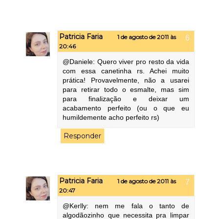
Patricia Faria
1 de agosto de 2011 às
20:46
@Daniele: Quero viver pro resto da vida
com essa canetinha rs. Achei muito
prática! Provavelmente, não a usarei
para retirar todo o esmalte, mas sim
para finalização e deixar um
acabamento perfeito (ou o que eu
humildemente acho perfeito rs)
Responder
Patricia Faria
1 de agosto de 2011 às
20:47
@Kerlly: nem me fala o tanto de
algodãozinho que necessita pra limpar