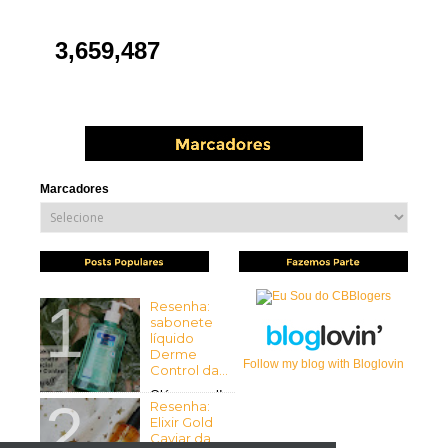
3,659,487
Marcadores
Resenha:
sabonete
líquido
Derme
Follow my blog with Bloglovin
Control da...
Olá pessoal!
Resenha:
Tudo bem com vocês? Espero
Elixir Gold
que sim ...
Caviar da