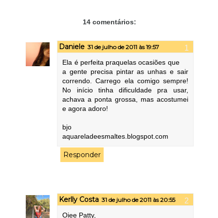
14 comentários:
Daniele
31 de julho de 2011 às 19:57
Ela é perfeita praquelas ocasiões que
a gente precisa pintar as unhas e sair
correndo. Carrego ela comigo sempre!
No início tinha dificuldade pra usar,
achava a ponta grossa, mas acostumei
e agora adoro!
bjo
aquareladeesmaltes.blogspot.com
Responder
Kerlly Costa
31 de julho de 2011 às 20:55
Oiee Patty,