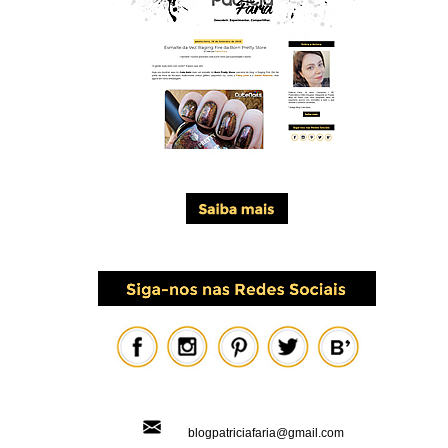
blogpatriciafaria@gmail.com