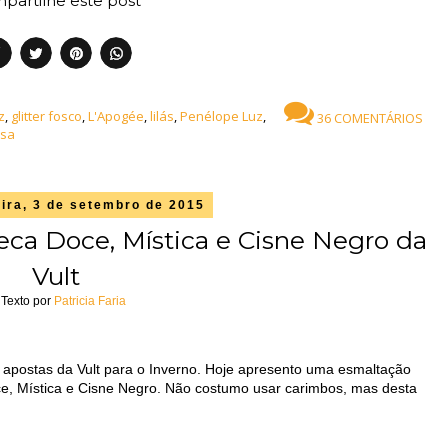
partilhe este post
z
,
glitter fosco
,
L'Apogée
,
lilás
,
Penélope Luz
,
36 COMENTÁRIOS
osa
eira, 3 de setembro de 2015
eca Doce, Mística e Cisne Negro da
Vult
Texto por
Patricia Faria
s apostas da Vult para o Inverno. Hoje apresento uma esmaltação
e, Mística e Cisne Negro. Não costumo usar carimbos, mas desta