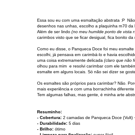
Essa sou eu com uma esmaltação abstrata :P Não 
desenhos nas unhas, escolho a plaquinha m70 da K
Além de ser lindo
(no meu humilde ponto de vista r
carimbos visto que se ficar desigual, fica bonito 
Como eu disse, o Panqueca Doce foi meu esmalte p
escolhi, já pensava em carimbá-lo e havia escolhid
uma coisa extremamente delicada
(claro que não fo
olhou para mim e resolvi carimbar com ele também
esmalte em alguns locais. Só não sei dizer se gos
Os esmaltes são próprios para carimbar? Não. P
mais experiência e com uma borrachinha diferente
Tem algumas falhas, mas gente, é minha arte abstr
Resuminho:
- Cobertura:
2 camadas de Panqueca Doce (Vult) + 
- Durabilidade:
5 dias
- Brilho:
ótimo
- Limpeza para finalização:
super fácil