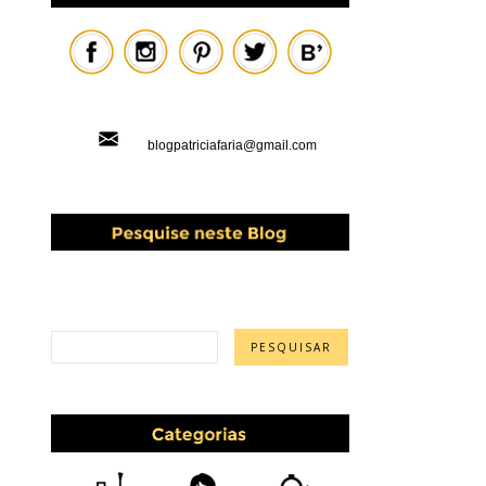
blogpatriciafaria@gmail.com
PESQUISAR ESTE BLOG