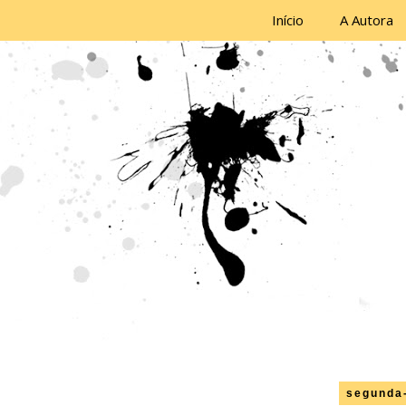
Início
A Autora
segunda-