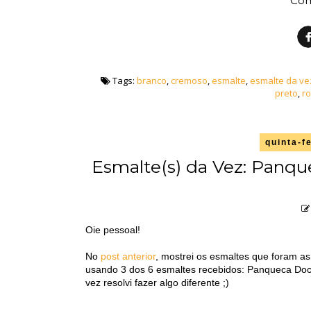
Com
Tags:
branco
,
cremoso
,
esmalte
,
esmalte da ve
preto
,
r
quinta-f
Esmalte(s) da Vez: Panqu
Oie pessoal!
No
post anterior
, mostrei os esmaltes que foram a
usando 3 dos 6 esmaltes recebidos: Panqueca Doc
vez resolvi fazer algo diferente ;)