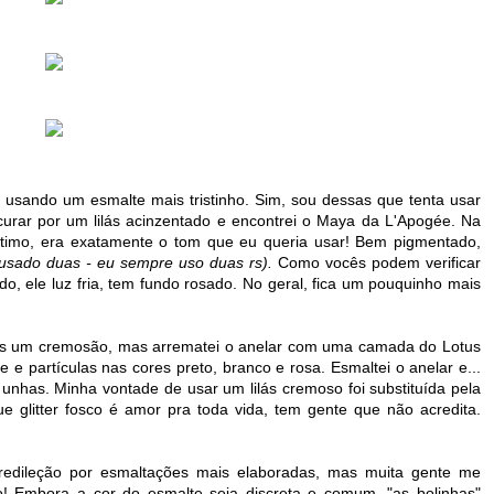
rio usando um esmalte mais tristinho. Sim, sou dessas que tenta usar
curar por um lilás acinzentado e encontrei o Maya da L'Apogée. Na
ótimo, era exatamente o tom que eu queria usar! Bem pigmentado,
usado duas - eu sempre uso duas rs).
Como vocês podem verificar
do, ele luz fria, tem fundo rosado. No geral, fica um pouquinho mais
enas um cremosão, mas arrematei o anelar com uma camada do Lotus
e e partículas nas cores preto, branco e rosa. Esmaltei o anelar e...
unhas. Minha vontade de usar um lilás cremoso foi substituída pela
ue glitter fosco é amor pra toda vida, tem gente que não acredita.
predileção por esmaltações mais elaboradas, mas muita gente me
! Embora a cor do esmalte seja discreta e comum, "as bolinhas"