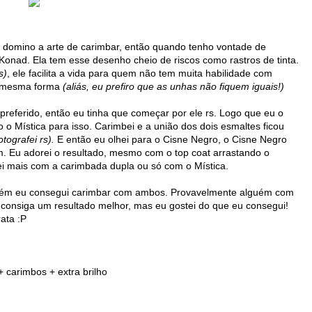
domino a arte de carimbar, então quando tenho vontade de
onad. Ela tem esse desenho cheio de riscos como rastros de tinta.
s)
, ele facilita a vida para quem não tem muita habilidade com
da mesma forma
(aliás, eu prefiro que as unhas não fiquem iguais!)
referido, então eu tinha que começar por ele rs. Logo que eu o
o o Mística para isso. Carimbei e a união dos dois esmaltes ficou
tografei rs).
E então eu olhei para o Cisne Negro, o Cisne Negro
. Eu adorei o resultado, mesmo com o top coat arrastando o
tei mais com a carimbada dupla ou só com o Mística.
orém eu consegui carimbar com ambos. Provavelmente alguém com
 consiga um resultado melhor, mas eu gostei do que eu consegui!
ata :P
carimbos + extra brilho