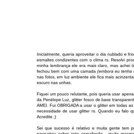
Inicialmente, queria aproveitar o dia nublado e f
esmaltes condizentes com o clima rs. Resolvi pro
minha lembrança ele era mais claro, mas achei 
fechou bem com uma camada
(embora eu tenha 
nas fotos, em luz ambiente ele fica mais acinzenta
escuro nas unhas.
Fiquei um pouco relutante, pois queria usar ap
da Penélope Luz, glitter fosco de base transparent
AMEI. Fui OBRIGADA a usar o glitter em todas as 
necessidade de usar glitter rs. Quando eu falo q
Acredite ;)
Sei que sucesso é relativo e muita gente tem 
perguntou sobre esta esmaltação... muita mesmo