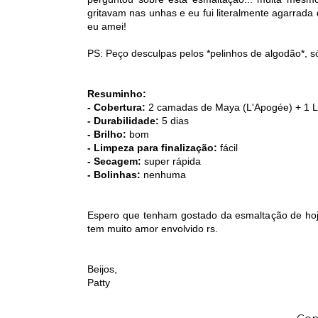
gritavam nas unhas e eu fui literalmente agarrada
eu amei!
PS: Peço desculpas pelos *pelinhos de algodão*, s
Resuminho:
- Cobertura:
2 camadas de Maya (L'Apogée) + 1 Lo
- Durabilidade:
5 dias
- Brilho:
bom
- Limpeza para finalização:
fácil
- Secagem:
super rápida
- Bolinhas:
nenhuma
Espero que tenham gostado da esmaltação de hoje. 
tem muito amor envolvido rs.
Beijos,
Patty