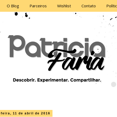
O Blog
Parceiros
Wishlist
Contato
Políti
feira, 11 de abril de 2016