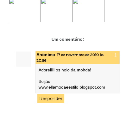
Um comentário:
Anônimo
17 de novembro de 2010 às
20:56
Adoreiiiii os holo da mohda!
Beijão
www.ellamodaeestilo.blogspot.com
Responder