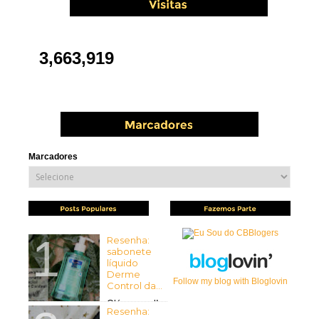
3,663,919
Marcadores
Resenha:
sabonete
líquido
Derme
Follow my blog with Bloglovin
Control da...
Olá pessoal!
Resenha:
Tudo bem com vocês? Espero