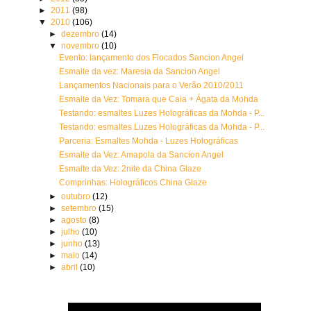
►
2011
(98)
▼
2010
(106)
►
dezembro
(14)
▼
novembro
(10)
Evento: lançamento dos Flocados Sancion Angel
Esmalte da vez: Maresia da Sancion Angel
Lançamentos Nacionais para o Verão 2010/2011
Esmalte da Vez: Tomara que Caia + Ágata da Mohda
Testando: esmaltes Luzes Holográficas da Mohda - P...
Testando: esmaltes Luzes Holográficas da Mohda - P...
Parceria: Esmaltes Mohda - Luzes Holográficas
Esmalte da Vez: Amapola da Sancion Angel
Esmalte da Vez: 2nite da China Glaze
Comprinhas: Holográficos China Glaze
►
outubro
(12)
►
setembro
(15)
►
agosto
(8)
►
julho
(10)
►
junho
(13)
►
maio
(14)
►
abril
(10)