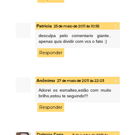
Patricia
25 de maio de 2011 às 10:55
desculpa pelo comentario giante..
apenas quis dividir com vcs o fato :)
Responder
Anônimo
27 de maio de 2011 às 22:03
Adorei os esmaltes,estão com muito
brilho,estou te seguindo!!!
Responder
Patricia Faria