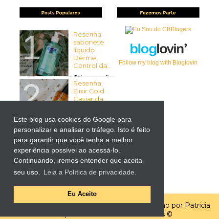
Resenha:
sabonete
líquido
Derme
Follow my blog with Bloglovin
Control da...
Olá pessoal!
Resenha:
Tudo bem com vocês? Espero
Elixir Gold
que sim ...
Caviar da
Mirra...
Olá pessoal!
Este blog usa cookies do Google para
Tudo bem
personalizar e analisar o tráfego. Isto é feito
Resenha:
com vocês? Espero que sim! ...
Liftactiv
para garantir que você tenha a melhor
Supreme
experiência possível ao acessá-lo.
para Olhos
Continuando, iremos entender que aceita
da Vichy
por Kutiz...
seu uso.
Leia a Política de privacidade.
-> Importante: O produto
apresentado neste post foi ...
Eu Aceito
Template por
Elaine Gaspareto
| Customização por Patricia
Faria | Todos os direitos reservados ©