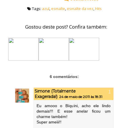
Tags:
azul
,
esmalte
,
esmalte da vez
,
Hits
Gostou deste post? Confira também:
6 comentários:
Simone (Totalmente
Exagerada!)
24 de maio de 2011 às 18:31
Eu amooo o Bíquini, acho ele lindo
demais!!! E esse anelar ficou um
charme também!
Super ameiii!!