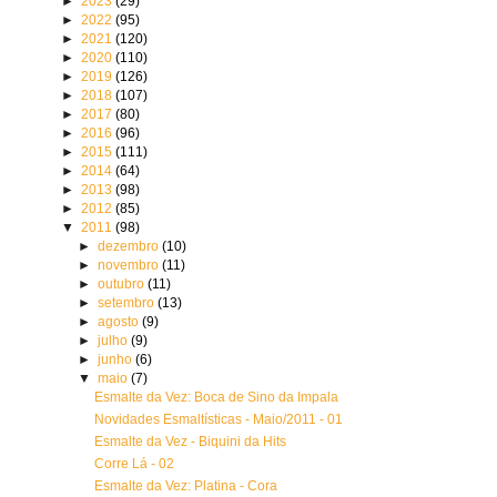
►
2023
(29)
►
2022
(95)
►
2021
(120)
►
2020
(110)
►
2019
(126)
►
2018
(107)
►
2017
(80)
►
2016
(96)
►
2015
(111)
►
2014
(64)
►
2013
(98)
►
2012
(85)
▼
2011
(98)
►
dezembro
(10)
►
novembro
(11)
►
outubro
(11)
►
setembro
(13)
►
agosto
(9)
►
julho
(9)
►
junho
(6)
▼
maio
(7)
Esmalte da Vez: Boca de Sino da Impala
Novidades Esmaltísticas - Maio/2011 - 01
Esmalte da Vez - Biquini da Hits
Corre Lá - 02
Esmalte da Vez: Platina - Cora