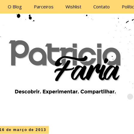
O Blog
Parceiros
Wishlist
Contato
Políti
16 de março de 2013