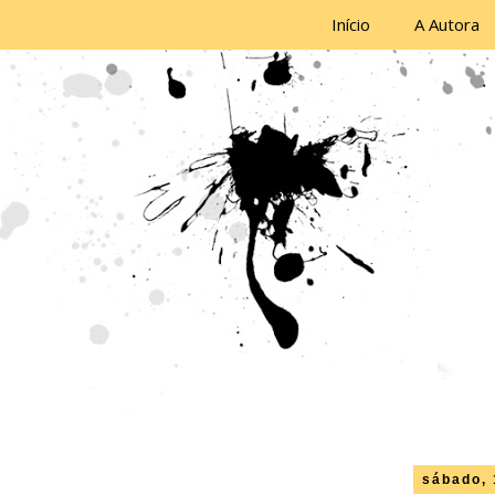
Início
A Autora
sábado, 