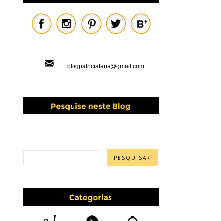
blogpatriciafaria@gmail.com
PESQUISAR ESTE BLOG