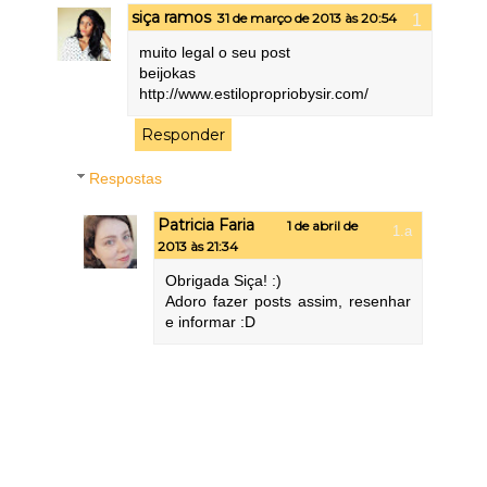
siça ramos
31 de março de 2013 às 20:54
muito legal o seu post
beijokas
http://www.estilopropriobysir.com/
Responder
Respostas
Patricia Faria
1 de abril de
2013 às 21:34
Obrigada Siça! :)
Adoro fazer posts assim, resenhar
e informar :D