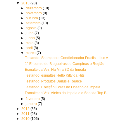
▼
2013
(98)
►
dezembro
(10)
►
novembro
(9)
►
outubro
(13)
►
setembro
(10)
►
agosto
(9)
►
julho
(7)
►
junho
(5)
►
maio
(8)
►
abril
(8)
▼
março
(7)
Testando: Shampoo e Condicionador Fructis - Liso A...
1° Encontro de Blogueiras de Campinas e Região
Esmalte da Vez: Na Mira 3D da Impala
Testando: esmaltes Hello Kitty da Hits
Testando: Produtos Dailus e Realce
Testando: Coleção Cores do Oceano da Impala
Esmalte da Vez: Aleixo da Impala e o Shot da Top B...
►
fevereiro
(5)
►
janeiro
(7)
►
2012
(85)
►
2011
(98)
►
2010
(106)