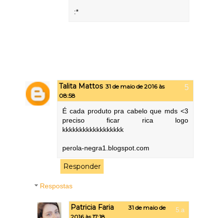
:*
Talita Mattos
31 de maio de 2016 às
08:58
É cada produto pra cabelo que mds <3
preciso ficar rica logo
kkkkkkkkkkkkkkkkkk
perola-negra1.blogspot.com
Responder
Respostas
Patricia Faria
31 de maio de
2016 às 17:18