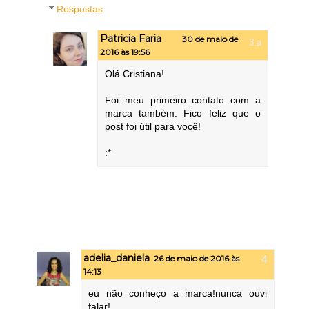
Respostas
Patricia Faria
30 de maio de
2016 às 19:56
Olá Cristiana!
Foi meu primeiro contato com a
marca também. Fico feliz que o
post foi útil para você!
:*
adelia_daniela
26 de maio de 2016 às
14:13
eu não conheço a marca!nunca ouvi
falar!