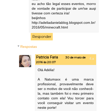
eu acho tão legal esses eventos, morro
de vontade de participar de um!se auqi
tivesse com certeza iria!
beijinhos
http://adeliadanielablog.blogspot.com.br/
2016/05/minecraft.html
Responder
Respostas
Patricia Faria
30 de maio de
2016 às 20:07
Olá Adélia!
A Natumaxx é uma marca
profissional, provavelmente deve
ser o motivo de você não conhecê-
la, mas também foi o meu primeiro
contato com ela! Vou torcer para
você conseguir visitar um evento
neste porte!