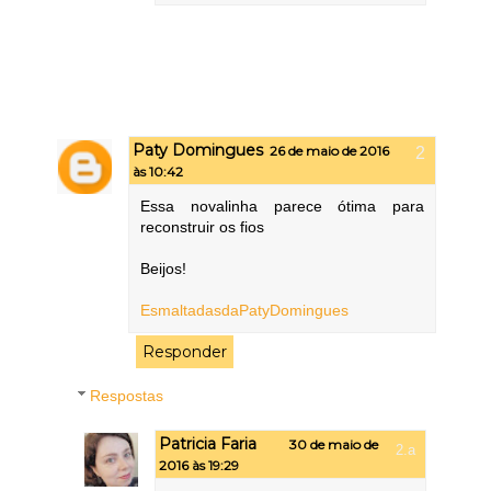
Paty Domingues
26 de maio de 2016
às 10:42
Essa novalinha parece ótima para
reconstruir os fios
Beijos!
EsmaltadasdaPatyDomingues
Responder
Respostas
Patricia Faria
30 de maio de
2016 às 19:29