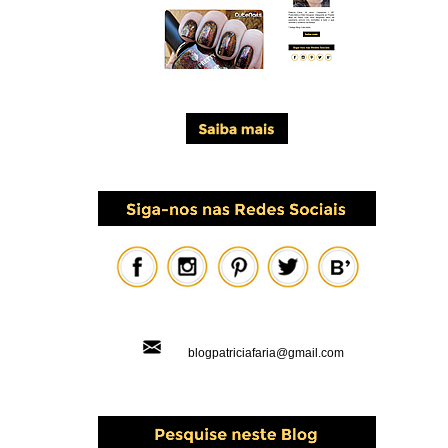
blogpatriciafaria@gmail.com