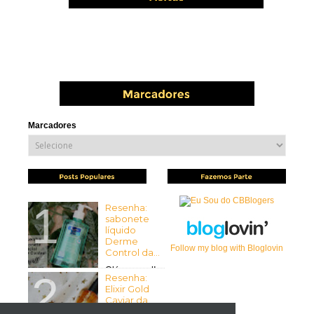
Marcadores
Resenha:
sabonete
líquido
Derme
Follow my blog with Bloglovin
Control da...
Olá pessoal!
Resenha:
Tudo bem com vocês? Espero
Elixir Gold
que sim ...
Caviar da
Mirra...