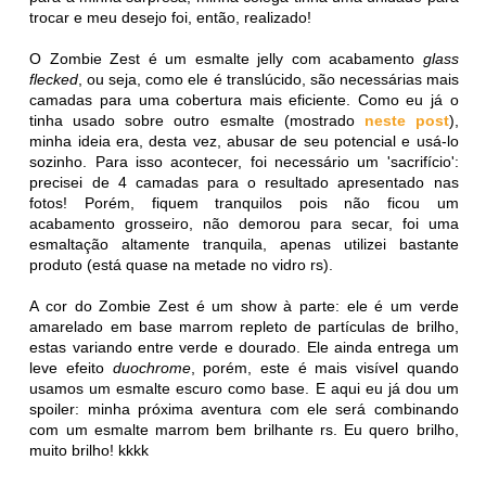
trocar e meu desejo foi, então, realizado!
O Zombie Zest é um esmalte jelly com acabamento
glass
flecked
, ou seja, como ele é translúcido, são necessárias mais
camadas para uma cobertura mais eficiente. Como eu já o
tinha usado sobre outro esmalte (mostrado
neste post
),
minha ideia era, desta vez, abusar de seu potencial e usá-lo
sozinho. Para isso acontecer, foi necessário um 'sacrifício':
precisei de 4 camadas para o resultado apresentado nas
fotos! Porém, fiquem tranquilos pois não ficou um
acabamento grosseiro, não demorou para secar, foi uma
esmaltação altamente tranquila, apenas utilizei bastante
produto (está quase na metade no vidro rs).
A cor do Zombie Zest é um show à parte: ele é um verde
amarelado em base marrom repleto de partículas de brilho,
estas variando entre verde e dourado. Ele ainda entrega um
leve efeito
duochrome
, porém, este é mais visível quando
usamos um esmalte escuro como base. E aqui eu já dou um
spoiler: minha próxima aventura com ele será combinando
com um esmalte marrom bem brilhante rs. Eu quero brilho,
muito brilho! kkkk