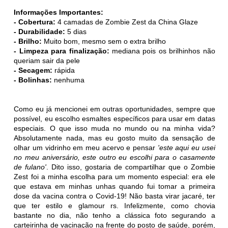
Informações Importantes:
- Cobertura:
4 camadas de Zombie Zest da China Glaze
- Durabilidade:
5 dias
- Brilho:
Muito bom, mesmo sem o extra brilho
- Limpeza para finalização:
mediana pois os brilhinhos não
queriam sair da pele
- Secagem:
rápida
- Bolinhas:
nenhuma
Como eu já mencionei em outras oportunidades, sempre que
possível, eu escolho esmaltes específicos para usar em datas
especiais. O que isso muda no mundo ou na minha vida?
Absolutamente nada, mas eu gosto muito da sensação de
olhar um vidrinho em meu acervo e pensar
'este aqui eu usei
no meu aniversário, este outro eu escolhi para o casamente
de fulano'
. Dito isso, gostaria de compartilhar que o Zombie
Zest foi a minha escolha para um momento especial: era ele
que estava em minhas unhas quando fui tomar a primeira
dose da vacina contra o Covid-19! Não basta virar jacaré, ter
que ter estilo e glamour rs. Infelizmente, como chovia
bastante no dia, não tenho a clássica foto segurando a
carteirinha de vacinação na frente do posto de saúde, porém,