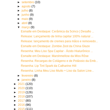
►
setembro
(10)
►
agosto
(7)
►
julho
(8)
►
junho
(9)
►
maio
(9)
►
abril
(8)
▼
março
(9)
Esmalte em Destaque: Cerâmica da 5cinco | Desafio ...
Release: Lançamento de linha capilar 100% natural ...
Release: lançamento de cremes para mãos e removedo...
Esmalte em Destaque: Zombie Zest da China Glaze
Resenha: Meu Liso Spa Capilar - Ácido Hialurônico ...
Esmalte em Destaque: Marshmellow da Miss Rôse
Resenha: Recargas de Colágeno e de Potássio da Emb...
Resenha: Lip Tint Spark da Catharine Hill
Resenha: Linha Meu Liso Muito + Liso da Salon Line...
►
fevereiro
(8)
►
janeiro
(8)
►
2021
(120)
►
2020
(110)
►
2019
(126)
►
2018
(107)
►
2017
(80)
►
2016
(96)
►
2015
(111)