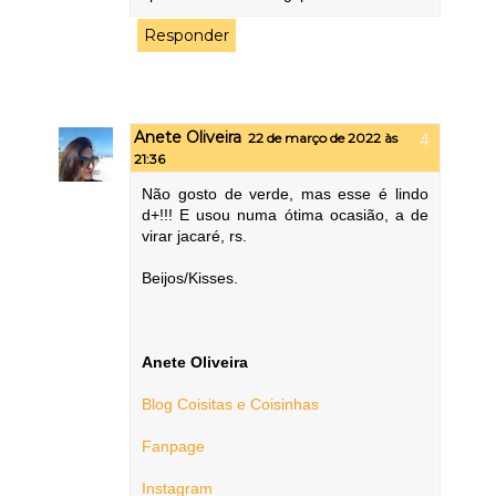
Responder
Anete Oliveira
22 de março de 2022 às
21:36
Não gosto de verde, mas esse é lindo
d+!!! E usou numa ótima ocasião, a de
virar jacaré, rs.
Beijos/Kisses.
Anete Oliveira
Blog Coisitas e Coisinhas
Fanpage
Instagram