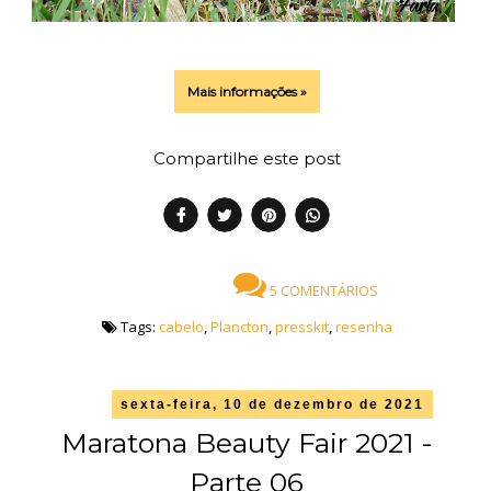
Mais informações »
Compartilhe este post
5 COMENTÁRIOS
Tags:
cabelo
,
Plancton
,
presskit
,
resenha
sexta-feira, 10 de dezembro de 2021
Maratona Beauty Fair 2021 -
Parte 06