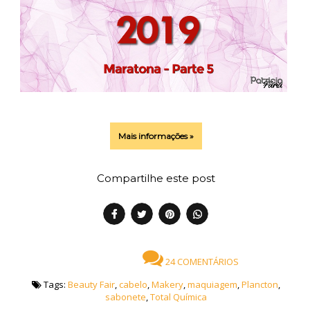
Mais informações »
Compartilhe este post
24 COMENTÁRIOS
Tags:
Beauty Fair
,
cabelo
,
Makery
,
maquiagem
,
Plancton
,
sabonete
,
Total Química