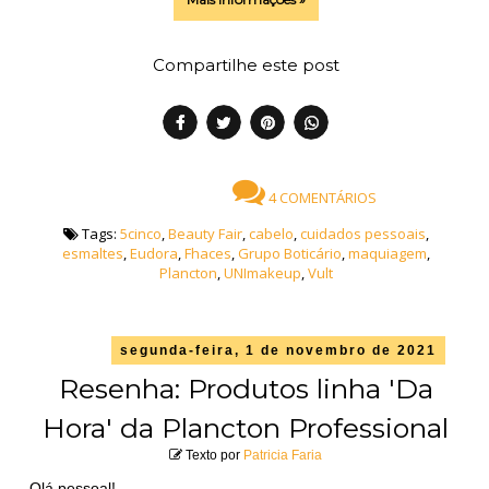
Compartilhe este post
4 COMENTÁRIOS
Tags:
5cinco
,
Beauty Fair
,
cabelo
,
cuidados pessoais
,
esmaltes
,
Eudora
,
Fhaces
,
Grupo Boticário
,
maquiagem
,
Plancton
,
UNImakeup
,
Vult
segunda-feira, 1 de novembro de 2021
Resenha: Produtos linha 'Da
Hora' da Plancton Professional
Texto por
Patricia Faria
Olá pessoal!