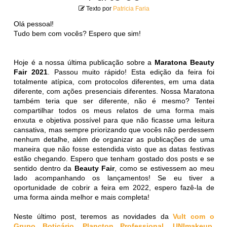
Texto por
Patricia Faria
Olá pessoal!
Tudo bem com vocês? Espero que sim!
Hoje é a nossa última publicação sobre a
Maratona Beauty
Fair 2021
. Passou muito rápido! Esta edição da feira foi
totalmente atípica, com protocolos diferentes, em uma data
diferente, com ações presenciais diferentes. Nossa Maratona
também teria que ser diferente, não é mesmo? Tentei
compartilhar todos os meus relatos de uma forma mais
enxuta e objetiva possível para que não ficasse uma leitura
cansativa, mas sempre priorizando que vocês não perdessem
nenhum detalhe, além de organizar as publicações de uma
maneira que não fosse estendida visto que as datas festivas
estão chegando. Espero que tenham gostado dos posts e se
sentido dentro da
Beauty Fair
, como se estivessem ao meu
lado acompanhando os lançamentos! Se eu tiver a
oportunidade de cobrir a feira em 2022, espero fazê-la de
uma forma ainda melhor e mais completa!
Neste último post, teremos as novidades da
Vult com o
Grupo Boticário
,
Plancton Professional
,
UNImakeup
,