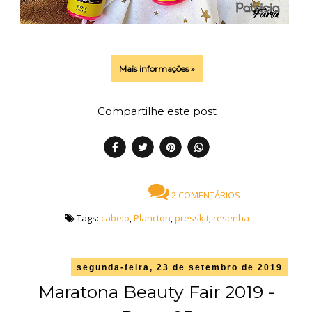
Mais informações »
Compartilhe este post
2 COMENTÁRIOS
Tags:
cabelo
,
Plancton
,
presskit
,
resenha
segunda-feira, 23 de setembro de 2019
Maratona Beauty Fair 2019 -