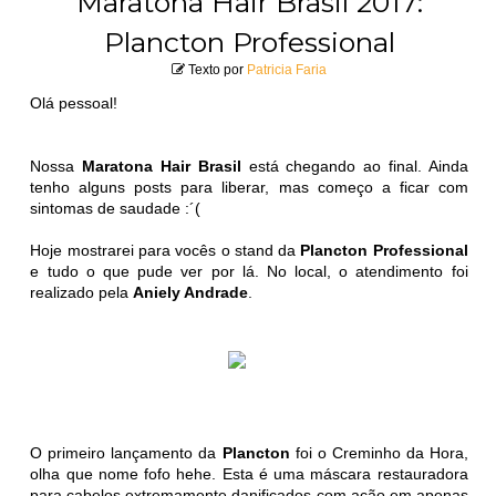
Maratona Hair Brasil 2017:
Plancton Professional
Texto por
Patricia Faria
Olá pessoal!
Nossa
Maratona Hair Brasil
está chegando ao final. Ainda
tenho alguns posts para liberar, mas começo a ficar com
sintomas de saudade :´(
Hoje mostrarei para vocês o stand da
Plancton Professional
e tudo o que pude ver por lá. No local, o atendimento foi
realizado pela
Aniely Andrade
.
O primeiro lançamento da
Plancton
foi o Creminho da Hora,
olha que nome fofo hehe. Esta é uma máscara restauradora
para cabelos extremamente danificados com ação em apenas