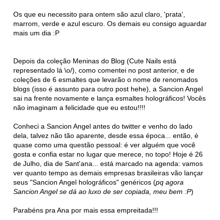
Os que eu necessito para ontem são azul claro, 'prata',
marrom, verde e azul escuro. Os demais eu consigo aguardar
mais um dia :P
Depois da coleção Meninas do Blog (Cute Nails está
representado lá \o/), como comentei no post anterior, e de
coleções de 6 esmaltes que levarão o nome de renomados
blogs (isso é assunto para outro post hehe), a Sancion Angel
sai na frente novamente e lança esmaltes holográficos! Vocês
não imaginam a felicidade que eu estou!!!!
Conheci a Sancion Angel antes do twitter e venho do lado
dela, talvez não tão aparente, desde essa época... então, é
quase como uma questão pessoal: é ver alguém que você
gosta e confia estar no lugar que merece, no topo! Hoje é 26
de Julho, dia de Sant'ana... está marcado na agenda: vamos
ver quanto tempo as demais empresas brasileiras vão lançar
seus "Sancion Angel holográficos" genéricos (
pq agora
Sancion Angel se dá ao luxo de ser copiada, meu bem :P
)
Parabéns pra Ana por mais essa empreitada!!!