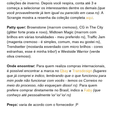
coleções de inverno. Depois você respira, conta até 3 e
começa a selecionar os interessantes dentre os demais
(que
você provavelmente já tem igual ou parecido em casa rs)
. A
Scrangie mostra a resenha da coleção completa
aqui
.
Patty quer:
Brownstone (marrom cremoso), CG in The City
(glitter forte prata e roxo), Midtown Magic (marrom com
brilhos em várias tonalidades - meu preferido rs), Traffic Jam
(magenta cremoso - é simples, comum, mas eu gostei rs),
Trendsetter (mostarda esverdado com micro brilhos - cores
estranhas, esse é minha tribo!) e Westside Warrior (verde
oliva cremoso).
Onde encontrar:
Para quem realiza compras internacionais,
é possível encontrar a marca no
Ebay
e
Transdesign
(lugares
que já comprei e indico, lembrando que o que funcionou para
mim pode não funcionar com vocês - temos os Correios no
meio do processo, não esqueçam disso! rs)
. Para quem
prefere comprar diretamente no Brasil, indico a
Faby
(que
conheço até pessoalmente \o/ \o/ \o/ rs)
Preço:
varia de acordo com o fornecedor ;P