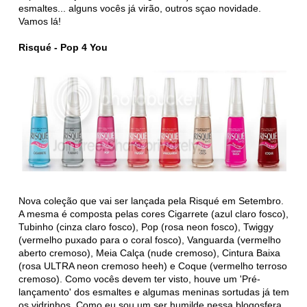
esmaltes... alguns vocês já virão, outros sçao novidade.
Vamos lá!
Risqué - Pop 4 You
Nova coleção que vai ser lançada pela Risqué em Setembro.
A mesma é composta pelas cores Cigarrete (azul claro fosco),
Tubinho (cinza claro fosco), Pop (rosa neon fosco), Twiggy
(vermelho puxado para o coral fosco), Vanguarda (vermelho
aberto cremoso), Meia Calça (nude cremoso), Cintura Baixa
(rosa ULTRA neon cremoso heeh) e Coque (vermelho terroso
cremoso). Como vocês devem ter visto, houve um 'Pré-
lançamento' dos esmaltes e algumas meninas sortudas já tem
os vidrinhos. Como eu sou um ser humilde nessa blogosfera,