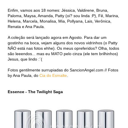
Enfim, vamos aos 18 nomes: Jéssica, Valdirene, Bruna,
Paloma, Maysa, Amanda, Patty (oi? sou linda :P), Fê, Marina,
Helena, Marcela, Monalisa, Mia, Pollyana, Lais, Verônica,
Renata e Ana Paula.
A coleção será lançado agora em Agosto. Para dar um
gostinho na boca, vejam alguns dos novos vidrinhos (o Patty
NÂO está nas fotos ehhe). Os meus opreferidos? Olha, todos
são leeendos... mas eu MATO pelo cinza (ele tem brilhinhos)
Jesus, que lindo :´(
Fotos gentilmente surrupiadas do SancionAngel.com // Fotos
by Ana Paula, do
Cia do Esmalte
.
Essence - The Twilight Saga