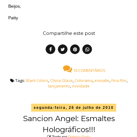
Beijos,
Patty
Compartilhe este post
10 COMENTÁRIOS
Tags:
Blant Colors
,
China Glaze
,
Colorama
,
esmalte
,
Fina Flor
,
lançamento
,
novidade
segunda-feira, 26 de julho de 2010
Sancion Angel: Esmaltes
Holográficos!!!
Texto por
Patricia Faria