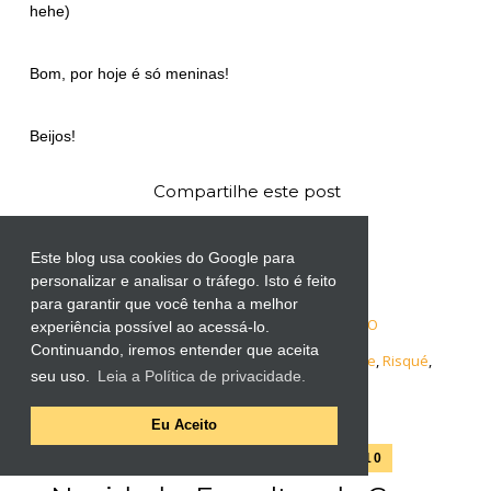
hehe)
Bom, por hoje é só meninas!
Beijos!
Compartilhe este post
Este blog usa cookies do Google para
personalizar e analisar o tráfego. Isto é feito
para garantir que você tenha a melhor
1 COMENTÁRIO
experiência possível ao acessá-lo.
Continuando, iremos entender que aceita
Tags:
Colorama
,
esmalte
,
Essence
,
novidade
,
Risqué
,
seu uso.
Leia a Política de privacidade.
Sancion Angel
Eu Aceito
sexta-feira, 21 de maio de 2010