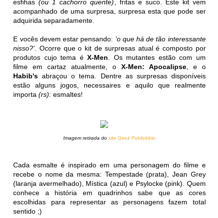
esfihas
(ou 1 cachorro quente)
, fritas e suco. Este kit vem
acompanhado de uma surpresa, surpresa esta que pode ser
adquirida separadamente.
E vocês devem estar pensando:
'o que há de tão interessante
nisso?'
. Ocorre que o kit de surpresas atual é composto por
produtos cujo tema é
X-Men
. Os mutantes estão com um
filme em cartaz atualmente, o
X-Men: Apocalipse
, e o
Habib's
abraçou o tema. Dentre as surpresas disponíveis
estão alguns jogos, necessaires e aquilo que realmente
importa
(rs)
: esmaltes!
Imagem retirada do
site Geek Publicitário
Cada esmalte é inspirado em uma personagem do filme e
recebe o nome da mesma: Tempestade (prata), Jean Grey
(laranja avermelhado), Mística (azul) e Psylocke (pink). Quem
conhece a história em quadrinhos sabe que as cores
escolhidas para representar as personagens fazem total
sentido ;)